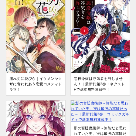
悪役令嬢は浮気者を許しませ
濡れ刃に花びら｜イケメンヤク
ん！｜最新刊第2巻！ネクスト
ザに奪われあう恋愛コメディド
Fで基本無料連載中！
ラマ！
影の宮廷魔術師～無能だと思わ
れていた男、実は最強の軍師だ