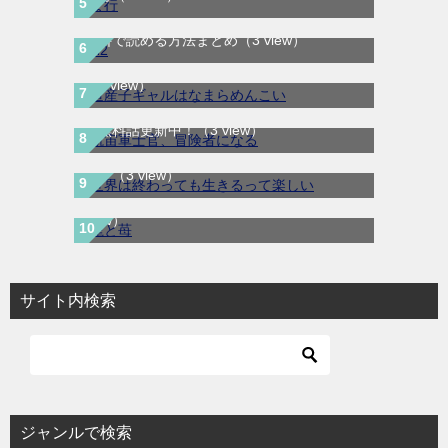
H2はどこで読める？｜サンデーうぇぶりで
道産子ギャルはなまらめんこい｜最新刊第
無料で読める方法まとめ
（3 view）
12巻！少年ジャンプ＋で全話無料配信中！
航宙軍士官、冒険者になる｜最新刊第6巻！
（3 view）
第5巻まで無料で読めるマンガアプリ！※順
世界は終わっても生きるって楽しい｜最新刊
次無料話更新中！
（3 view）
第3巻！コミックガルド＋で基本無料連載
龍と苺｜最新刊第4巻！全巻無料で読める公
中！
（3 view）
式マンガアプリ＿サンデーうぇぶり
（3
view）
サイト内検索
ジャンルで検索