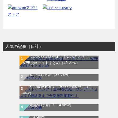
人気の記事（日計）
無料で読める漫画を探す｜公式アプリ・
WEB漫画サイトまとめ
（49 view）
WEB漫画サイト一覧｜ブラウザで無料漫画
を公式で読む方法
（35 view）
ラストイニング｜全44巻完結！サンデーう
ぇぶりで最終巻まで全巻無料掲載中！
（4
view）
夏目友人帳｜最新刊30巻！マンガParkで期
間限定無料配信中！
（4 view）
ま行
（4 view）