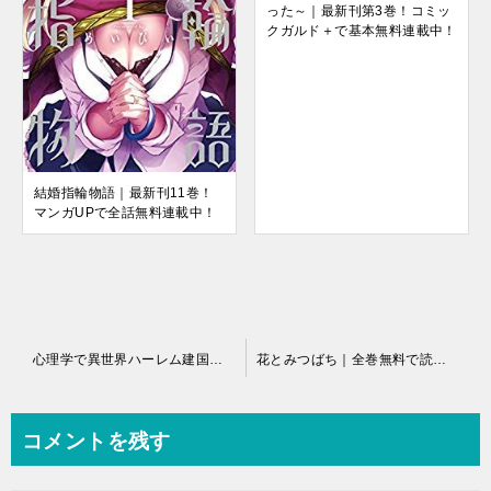
った～｜最新刊第3巻！コミッ
クガルド＋で基本無料連載中！
結婚指輪物語｜最新刊11巻！
マンガUPで全話無料連載中！
投
心理学で異世界ハーレム建国記｜マンガUPで全巻無料！
花とみつばち｜全巻無料で読めるマンガアプリ！
稿
ナ
コメントを残す
ビ