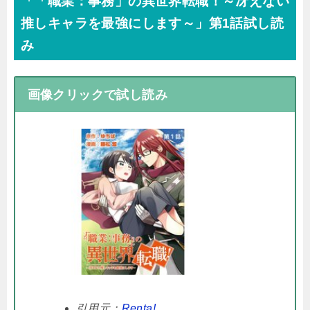
「「職業：事務」の異世界転職！～冴えない
推しキャラを最強にします～」第1話試し読
み
画像クリックで試し読み
引用元：
Renta!