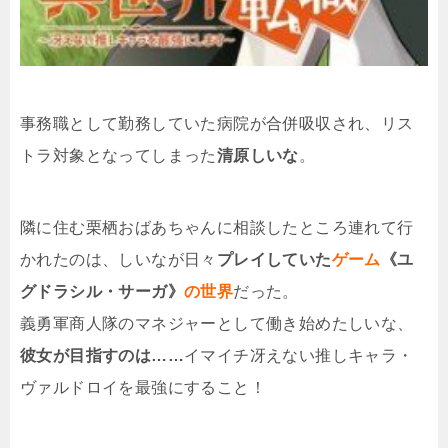
事務職として勤務していた病院が合併吸収され、リス
トラ対象となってしまった
清原しいな
。
隣に住む栗栖おばあちゃんに相談したところ連れて行
かれたのは、しいなが日々
プレイしていた
ゲーム
《ユ
グドラシル・サーガ》
の世界
だった。
義勇軍商人隊のマネジャーとして働き始めたしいな、
彼女が目指すのは……
イマイチ冴えない推しキャラ・
ヴァルドロイを最強にすること！