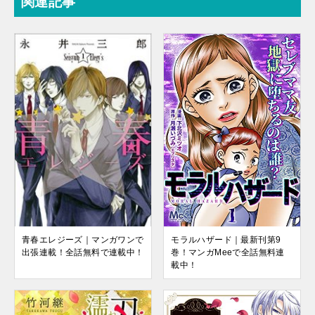
関連記事
モラルハザード｜最新刊第9
青春エレジーズ｜マンガワンで
巻！マンガMeeで全話無料連
出張連載！全話無料で連載中！
載中！