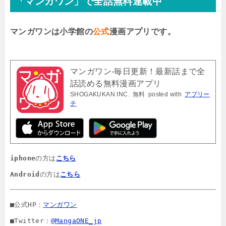
「マンガワン」で全話無料連載中
マンガワンは小学館の
公式
漫画アプリです。
マンガワン-毎日更新！最新話まで全
話読める無料漫画アプリ
SHOGAKUKAN INC.
無料
posted with
アプリー
チ
iphone
の方は
こちら
Android
の方は
こちら
■公式HP：
マンガワン
■Twitter：
@MangaONE_jp