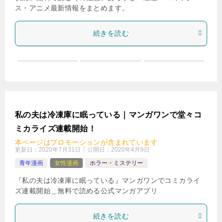
ス・アニメ最新情報をまとめます。
続きを読む
私の夫は冷凍庫に眠っている｜マンガワンで堂々コ
ミカライズ連載開始！
本ページはプロモーションが含まれています
更新日：
2020年7月31日
公開日：
2020年4月9日
青年漫画
女性漫画
ホラー・ミステリー
『私の夫は冷凍庫に眠っている』マンガワンでコミカライ
ズ連載開始＿無料で読める公式マンガアプリ
続きを読む