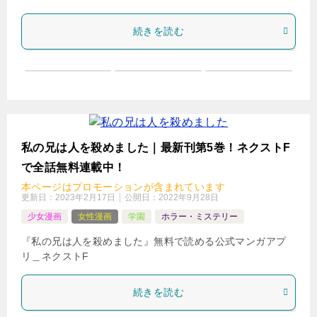
続きを読む
私の兄は人を殺めました｜最新刊第5巻！ネクストF
で全話無料連載中！
本ページはプロモーションが含まれています
更新日：
2023年2月17日
公開日：
2022年9月28日
少女漫画
女性漫画
学園
ホラー・ミステリー
『私の兄は人を殺めました』無料で読める公式マンガアプ
リ＿ネクストF
続きを読む