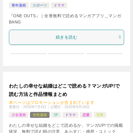
青年漫画
スポーツ
ドラマ
『ONE OUTS』｜全巻無料で読めるマンガアプリ＿マンガ
BANG
続きを読む
わたしの幸せな結婚はどこで読める？マンガUP!で
読む方法と作品情報まとめ
本ページはプロモーションが含まれています
更新日：
2026年7月4日
公開日：
2020年9月18日
少女漫画
女性漫画
SF
ドラマ
恋愛
日常
わたしの幸せな結婚をどこで読めるか、マンガUP!での掲載
状況、無料で読む時の注意、あらすじ・感想・コミック