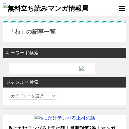
「わ」の記事一覧
キーワード検索
ジャンルで検索
ジ
ャ
ン
ル
で
私にだけテンパる上司の話｜最新刊第2巻！マンガ