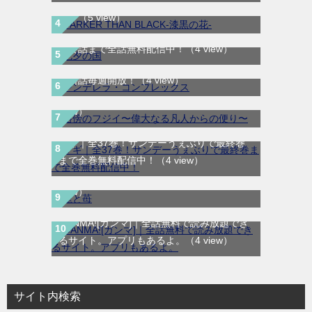
中！
（5 view）
七夕の国｜全4巻完結！サンデーうぇぶりで
最終話まで全話無料配信中！
（4 view）
シンデレラ・コンプレックス｜マンガMeeで
路傍のフジイ〜偉大なる凡人からの便り〜｜
無料話毎週開放！
（4 view）
全話無料で読める公式マンガアプリ
（4
view）
マギ｜全37巻！サンデーうぇぶりで最終巻
龍と苺｜最新刊第4巻！全巻無料で読める公
まで全巻無料配信中！
（4 view）
式マンガアプリ＿サンデーうぇぶり
（4
view）
GANMA![ガンマ]｜全話無料で読み放題でき
るサイト。アプリもあるよ。
（4 view）
サイト内検索