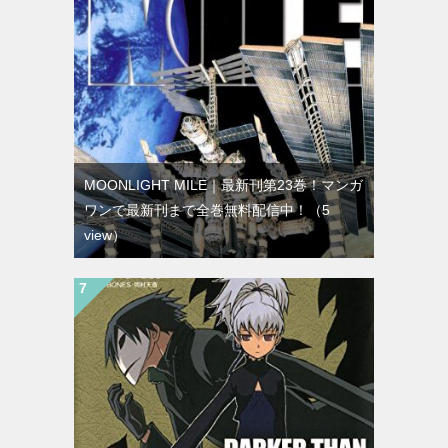
MOONLIGHT MILE｜最新刊第23巻！マンガ
ワンで最新刊まで全巻無料配信中！
（5
view）