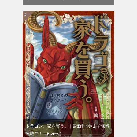
ドラゴン、家を買う。｜最新刊4巻まで無料
連載中！
（6 view）