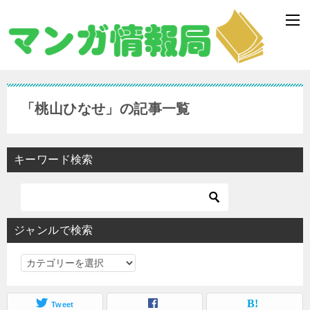
「桃山ひなせ」の記事一覧
キーワード検索
ジャンルで検索
ジ
ャ
ン
Tweet