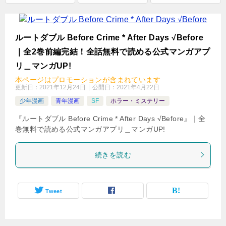
ル
で
検
ルートダブル Before Crime * After Days √Before
索
｜全2巻前編完結！全話無料で読める公式マンガアプ
リ＿マンガUP!
本ページはプロモーションが含まれています
更新日：
2021年12月24日
公開日：
2021年4月22日
少年漫画
青年漫画
SF
ホラー・ミステリー
『ルートダブル Before Crime * After Days √Before』｜全
巻無料で読める公式マンガアプリ＿マンガUP!
続きを読む
Tweet