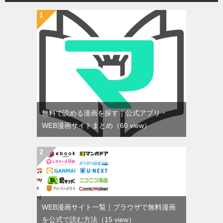
無料で読める漫画を探す｜公式アプリ・
WEB漫画サイトまとめ
（60 view）
WEB漫画サイト一覧｜ブラウザで無料漫画
を公式で読む方法
（15 view）