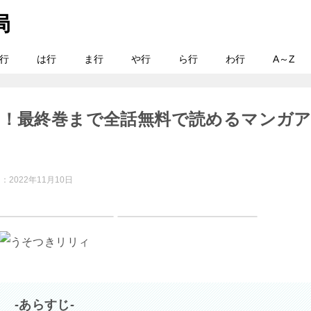
行
は行
ま行
や行
ら行
わ行
A～Z
結！最終巻まで全話無料で読めるマンガ
日：
2022年11月10日
-あらすじ-