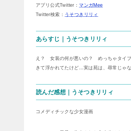
アプリ公式Twitter：
マンガMee
Twitter検索：
うそつきリリィ
あらすじ｜うそつきリリィ
え？ 女装の何が悪いの？ めっちゃタイ
きて浮かれてたけど…実は苑は、尋常じゃ
読んだ感想｜うそつきリリィ
コメディチックな少女漫画