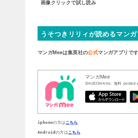
画像クリックで試し読み
うそつきリリィが読めるマンガ
マンガMeeは集英社の
公式
マンガアプリで
マンガMee
SHUEISHA Inc.
無料
posted 
iphone
の方は
こちら
Android
の方は
こちら