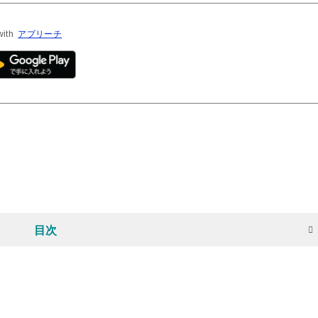
with
アプリーチ
目次