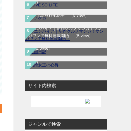
view）
テノゲカ｜最新刊第2巻！サンデーうぇぶ
りで全話無料配信中！
（5 view）
寿エンパイア｜新作グルメマンガ！マン
違国日記｜9月7日までの期間限定！最終
ガワンで無料連載開始！
（5 view）
巻まで全話無料で読める公式マンガアプ
悪徳女王の心得｜最新刊第3巻！マンガ
リ
（4 view）
UP!で最新話まで全話無料連載中！
（4
view）
サイト内検索
ジャンルで検索