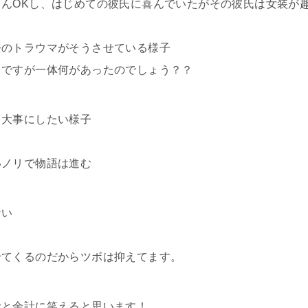
んOKし、はじめての彼氏に喜んでいたがその彼氏は女装が
去のトラウマがそうさせている様子
うですが一体何があったのでしょう？？
ら大事にしたい様子
いノリで物語は進む
ない
せてくるのだからツボは抑えてます。
むと余計に笑えると思います！