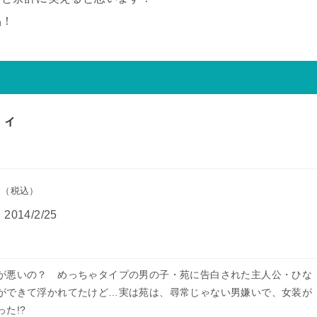
品！
リィ
円
（税込）
：
2014/2/25
が悪いの？ めっちゃタイプの男の子・苑に告白された主人公・ひな
ができて浮かれてたけど…実は苑は、尋常じゃない男嫌いで、女装が
た!?