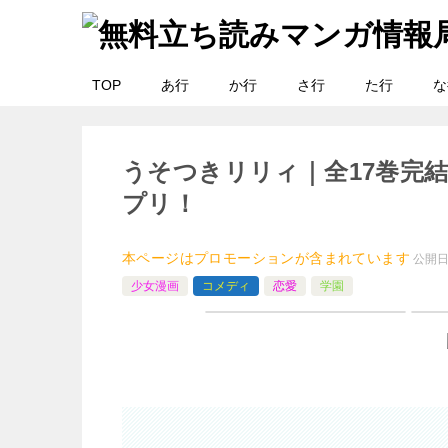
TOP
あ行
か行
さ行
た行
な
うそつきリリィ｜全17巻完
プリ！
本ページはプロモーションが含まれています
公開
少女漫画
コメディ
恋愛
学園