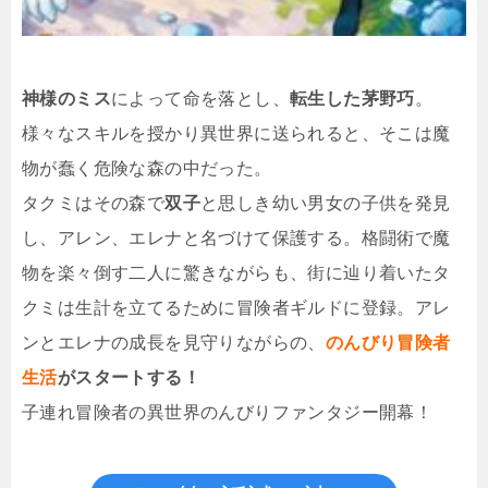
神様のミス
によって命を落とし、
転生した茅野巧
。
様々なスキルを授かり異世界に送られると、そこは魔
物が蠢く危険な森の中だった。
タクミはその森で
双子
と思しき幼い男女の子供を発見
し、アレン、エレナと名づけて保護する。格闘術で魔
物を楽々倒す二人に驚きながらも、街に辿り着いたタ
クミは生計を立てるために冒険者ギルドに登録。アレ
ンとエレナの成長を見守りながらの、
のんびり冒険者
生活
がスタートする！
子連れ冒険者の異世界のんびりファンタジー開幕！