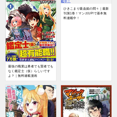
ひきこまり吸血姫の悶々｜最新
刊第1巻！マンガUP!で基本無
料連載中！
最強の職業は勇者でも賢者でも
なく鑑定士（仮）らしいです
よ？｜無料連載漫画