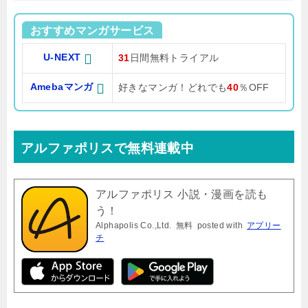
おすすめマンガサービス
U-NEXT
31
日間無料トライアル
Amebaマンガ
好きなマンガ！どれでも
40
％OFF
アルファポリスで無料連載中
アルファポリス 小説・漫画を読も
う！
Alphapolis Co.,Ltd.
無料
posted with
アプリー
チ