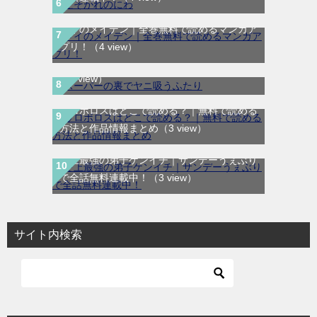
メイのメイデン｜全巻無料で読めるマンガア
スーパーの裏でヤニ吸うふたりはどこで読め
プリ！
（4 view）
る？マンガUP!で読む方法と作品情報まとめ
（3 view）
ウロボロスはどこで読める？｜無料で読める
方法と作品情報まとめ
（3 view）
史上最強の弟子ケンイチ｜サンデーうぇぶり
で全話無料連載中！
（3 view）
サイト内検索