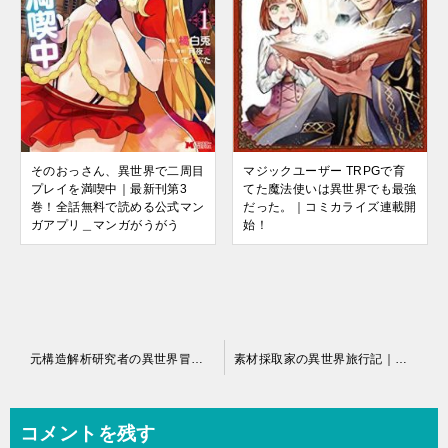
マジックユーザー TRPGで育
そのおっさん、異世界で二周目
てた魔法使いは異世界でも最強
プレイを満喫中｜最新刊第3
だった。｜コミカライズ連載開
巻！全話無料で読める公式マン
始！
ガアプリ＿マンガがうがう
投
元構造解析研究者の異世界冒険譚
素材採取家の異世界旅行記｜無料試し読み
稿
ナ
コメントを残す