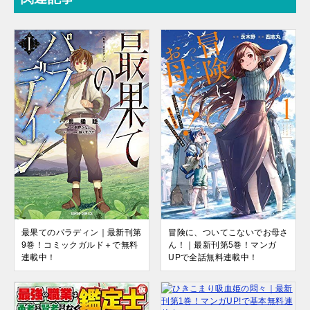
最果てのパラディン｜最新刊第
冒険に、ついてこないでお母さ
9巻！コミックガルド＋で無料
ん！｜最新刊第5巻！マンガ
連載中！
UPで全話無料連載中！