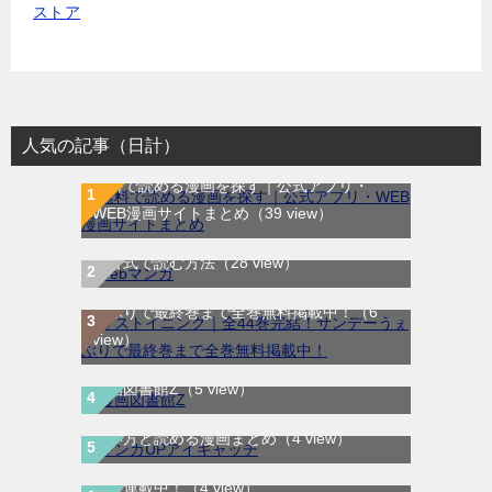
人気の記事（日計）
無料で読める漫画を探す｜公式アプリ・
WEB漫画サイトまとめ
（39 view）
WEB漫画サイト一覧｜ブラウザで無料漫画
を公式で読む方法
（28 view）
ラストイニング｜全44巻完結！サンデーう
ぇぶりで最終巻まで全巻無料掲載中！
（6
view）
漫画図書館Z
（5 view）
マンガUP!は無料で読める？作品チケットの
使い方と読める漫画まとめ
（4 view）
たそがれのにわ｜全2巻完結！マンガUP!で
無料連載中！
（4 view）