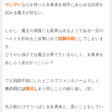
ヤンデレ
な心を持った女勇者を相手にあらゆる説得を
試みる魔王が切ない。
しかし、魔王の我慢にも限界はあるようである一定の
ヘイトを貯めると反撃に出て
戦闘不能
にしてしまいま
す。
どうやら強さでは魔王が秀でているらしく、女勇者を
あしらう姿がかっこいい？
でも戦闘不能にしたところでファンタジーよろしく、
次の日には
復活
し
また同じことの繰り返し（笑）
先入観だけでつっぱしる女勇者と、悪いことをしてい