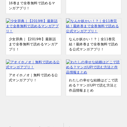
16巻まで全巻無料で読めるマ
ンガアプリ！
少女辞典｜【2019年】最新話
なんか妖かい！？｜全11巻完
まで全巻無料で読めるマンガア
結！最終巻まで全巻無料で読め
プリ！
る公式マンガアプリ！
アオイホノオ｜無料で読める公
式マンガアプリ！
わたしの幸せな結婚はどこで読
める？マンガUP!で読む方法と
作品情報まとめ