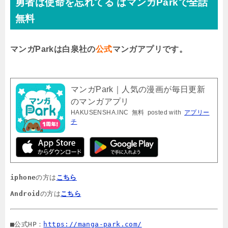
勇者は使命を忘れてる はマンガParkで全話
無料
マンガParkは白泉社の
公式
マンガアプリです。
マンガPark｜人気の漫画が毎日更新
のマンガアプリ
HAKUSENSHA.INC
無料
posted with
アプリー
チ
iphone
の方は
こちら
Android
の方は
こちら
■公式HP：
https://manga-park.com/