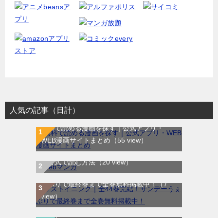
人気の記事（日計）
無料で読める漫画を探す｜公式アプリ・
WEB漫画サイトまとめ
（55 view）
WEB漫画サイト一覧｜ブラウザで無料漫画
を公式で読む方法
（20 view）
ラストイニング｜全44巻完結！サンデーう
ぇぶりで最終巻まで全巻無料掲載中！
（7
龍と苺｜最新刊第4巻！全巻無料で読める公
view）
式マンガアプリ＿サンデーうぇぶり
（6