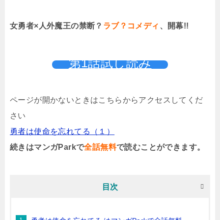
女勇者×人外魔王の禁断？
ラブ？コメディ
、開幕!!
第1話試し読み
ページが開かないときはこちらからアクセスしてくだ
さい
勇者は使命を忘れてる（１）
続きはマンガParkで
全話無料
で読むことができます。
目次