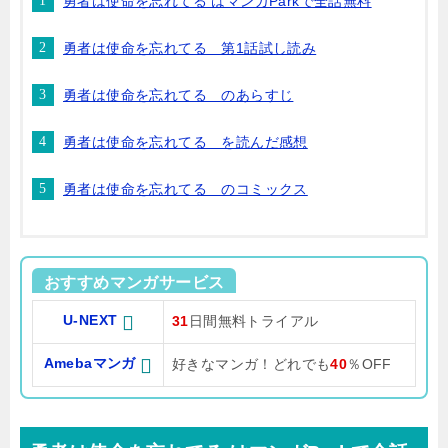
勇者は使命を忘れてる はマンガParkで全話無料
勇者は使命を忘れてる 第1話試し読み
勇者は使命を忘れてる のあらすじ
勇者は使命を忘れてる を読んだ感想
勇者は使命を忘れてる のコミックス
おすすめマンガサービス
U-NEXT
31
日間無料トライアル
Amebaマンガ
好きなマンガ！どれでも
40
％OFF