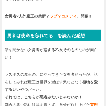
女勇者×人外魔王の禁断？
ラブ？コメディ
、開幕!!
勇者は使命を忘れてる を読んだ感想
話を聞かない女勇者が
恋する乙女そのもの
なのが面白
い！
ラスボスの魔王の元にやってきた女勇者だったが、話
をしてみれば魔王は世界を滅ぼす気などなく
植物を愛
するいいやつ
だった。
それでは、こちらが悪者みたいじゃないか！
都合の悪い話には耳を貸さず、自分が作り上げた
妄想