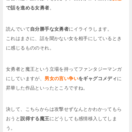
で話を進める女勇者
。
読んでいて
自分勝手な女勇者
にイライラします。
これはまさに、話を聞かない女を相手にしているとき
に感じるもののそれ。
女勇者と魔王という立場を持ってファンタジーマンガ
にしていますが、
男女の言い争い
をギャグコメディ
に
昇華した作品といったところですね。
決して、こちらからは攻撃せずなんとかわかってもら
おうと
説得する魔王
にどうしても感情移入してしま
う。