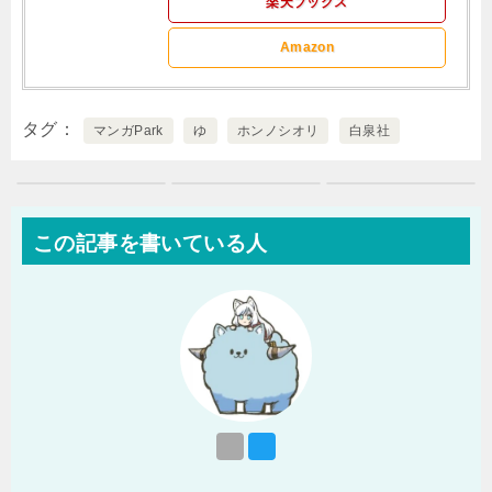
楽天ブックス
Amazon
タグ
マンガPark
ゆ
ホンノシオリ
白泉社
この記事を書いている人