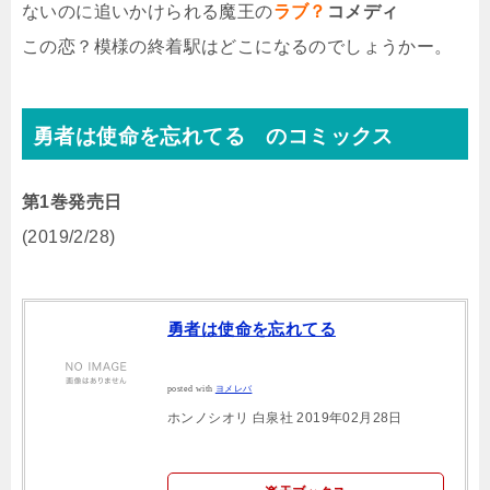
ないのに追いかけられる魔王の
ラブ？
コメディ
この恋？模様の終着駅はどこになるのでしょうかー。
勇者は使命を忘れてる のコミックス
第1巻発売日
(2019/2/28)
勇者は使命を忘れてる
posted with
ヨメレバ
ホンノシオリ 白泉社 2019年02月28日