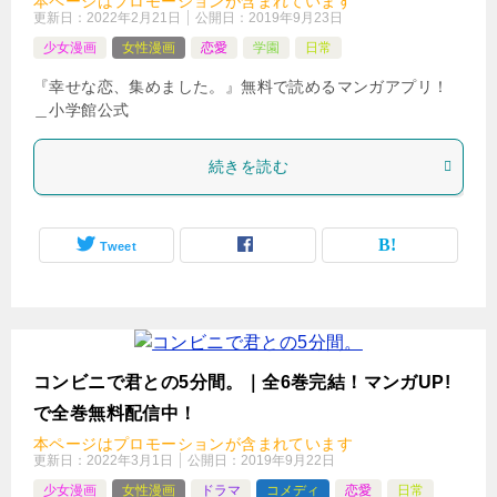
本ページはプロモーションが含まれています
更新日：
2022年2月21日
公開日：
2019年9月23日
少女漫画
女性漫画
恋愛
学園
日常
『幸せな恋、集めました。』無料で読めるマンガアプリ！
＿小学館公式
続きを読む
Tweet
コンビニで君との5分間。｜全6巻完結！マンガUP!
で全巻無料配信中！
本ページはプロモーションが含まれています
更新日：
2022年3月1日
公開日：
2019年9月22日
少女漫画
女性漫画
ドラマ
コメディ
恋愛
日常