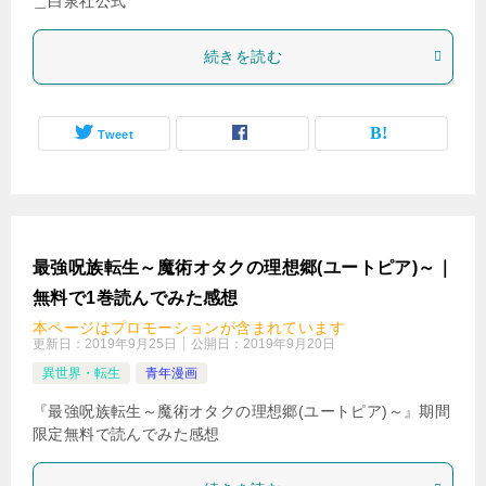
＿白泉社公式
続きを読む
Tweet
最強呪族転生～魔術オタクの理想郷(ユートピア)～｜
無料で1巻読んでみた感想
本ページはプロモーションが含まれています
更新日：
2019年9月25日
公開日：
2019年9月20日
異世界・転生
青年漫画
『最強呪族転生～魔術オタクの理想郷(ユートピア)～』期間
限定無料で読んでみた感想