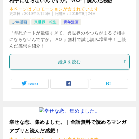
相手にならないんですが。-ΑΩ-｜読んだ感想
本ページはプロモーションが含まれています
更新日：
2019年9月25日
公開日：
2019年9月24日
少年漫画
異世界・転生
青年漫画
『即死チートが最強すぎて、異世界のやつらがまるで相手
にならないんですが。-ΑΩ-』無料で試し読み増量中！＿読
んだ感想を紹介！
続きを読む
Tweet
幸せな恋、集めました。｜全話無料で読めるマンガ
アプリと読んだ感想！