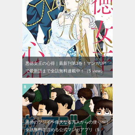
悪徳女王の心得｜最新刊第3巻！マンガUP!
で最新話まで全話無料連載中！
（5 view）
路傍のフジイ〜偉大なる凡人からの便り〜｜
全話無料で読める公式マンガアプリ
（5