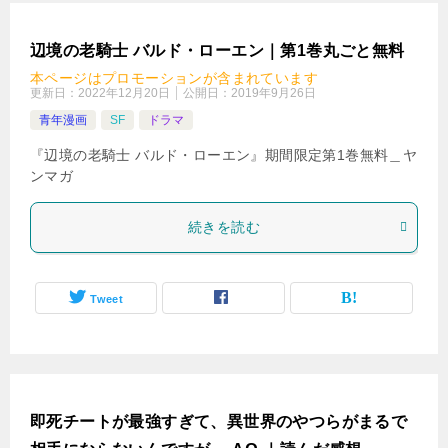
辺境の老騎士 バルド・ローエン｜第1巻丸ごと無料
本ページはプロモーションが含まれています
更新日：
2022年12月20日
公開日：
2019年9月26日
青年漫画
SF
ドラマ
『辺境の老騎士 バルド・ローエン』期間限定第1巻無料＿ヤ
ンマガ
続きを読む
Tweet
即死チートが最強すぎて、異世界のやつらがまるで