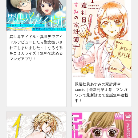
異世界アイドル～異世界でアイ
ドルデビューしたら聖女扱いさ
れてしまいました～｜なろう系
をコミカライズ！無料で読める
マンガアプリ！
派遣社員あすみの家計簿＠
comic｜最新刊第１巻！マンガ
ワンで最新話まで全話無料連載
中！