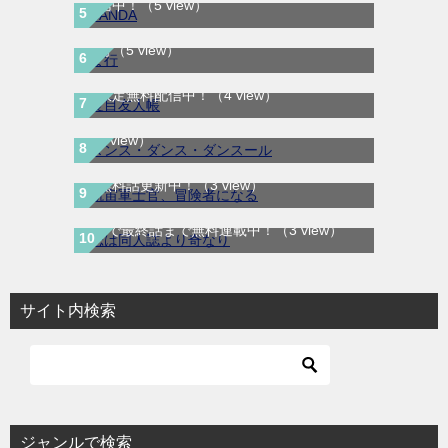
配信中！
（5 view）
ま行
（5 view）
夏目友人帳｜最新刊30巻！マンガParkで期
ダンス・ダンス・ダンスール｜最新刊第25
間限定無料配信中！
（4 view）
巻！全話無料で読める公式マンガアプリ！
航宙軍士官、冒険者になる｜最新刊第6巻！
（3 view）
第5巻まで無料で読めるマンガアプリ！※順
次無料話更新中！
（3 view）
恋は同人誌より奇なり｜全3巻完結！マンガ
UP!で最終話まで無料連載中！
（3 view）
サイト内検索
ジャンルで検索