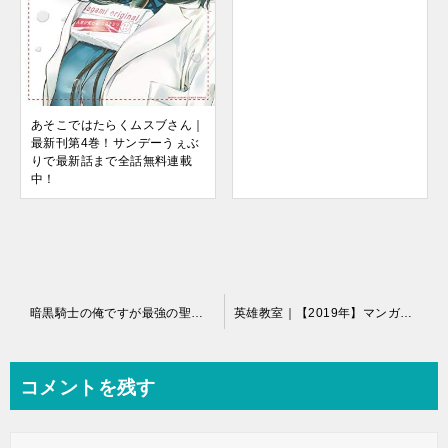
あそこではたらくムスブさん｜
最新刊第4巻！サンデーうぇぶ
りで最新話まで全話無料連載
中！
投
暗黒騎士の俺ですが最強の聖騎士をめざします｜マンガUPでコミカライズ連載開始！
英雄教室｜【2019年】マンガUPで連載開始！無料で読めるマンガアプリ
稿
ナ
コメントを残す
ビ
ゲ