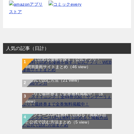
人気の記事（日計）
無料で読める漫画を探す｜公式アプリ・
WEB漫画サイトまとめ
（46 view）
WEB漫画サイト一覧｜ブラウザで無料漫画
を公式で読む方法
（21 view）
ラストイニング｜全44巻完結！サンデーう
ぇぶりで最終巻まで全巻無料掲載中！
（8
view）
ヤングエースUPは無料で読める？掲載作品
と公式で読む方法まとめ
（5 view）
SANDA｜最新刊第3巻！マンガBANGで無料