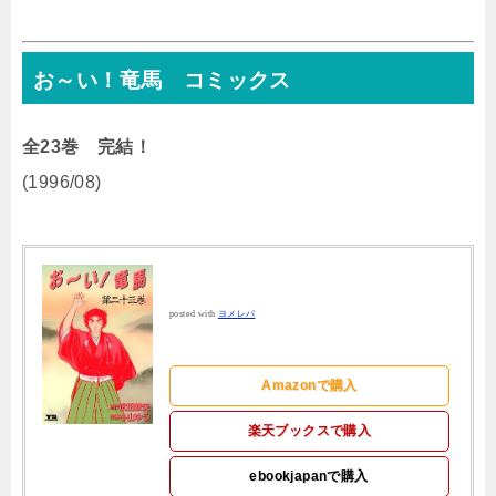
お～い！竜馬 コミックス
全23巻 完結！
(1996/08)
posted with
ヨメレバ
Amazonで購入
楽天ブックスで購入
ebookjapanで購入