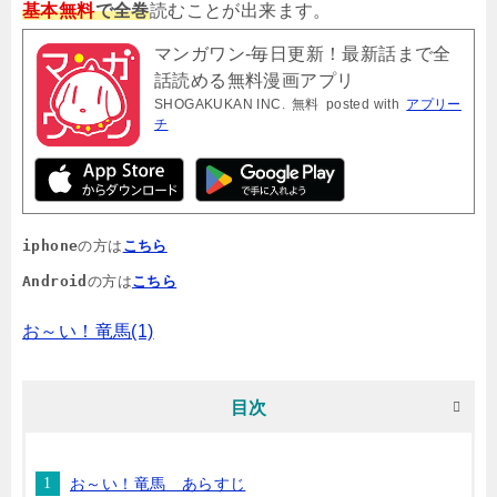
基本無料
で全巻
読むことが出来ます。
マンガワン-毎日更新！最新話まで全
話読める無料漫画アプリ
SHOGAKUKAN INC.
無料
posted with
アプリー
チ
iphone
の方は
こちら
Android
の方は
こちら
お～い！竜馬(1)
目次
お～い！竜馬 あらすじ