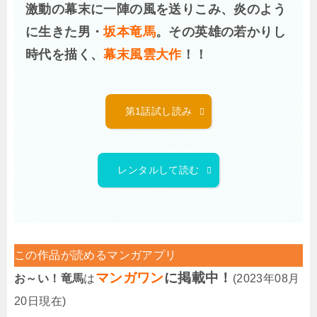
激動の幕末に一陣の風を送りこみ、炎のよう
に生きた男・
坂本竜馬
。その英雄の若かりし
時代を描く、
幕末風雲大作
！！
第1話試し読み
レンタルして読む
この作品が読めるマンガアプリ
マンガワン
に掲載中！
お～い！竜馬
は
(2023年08月
20日現在)