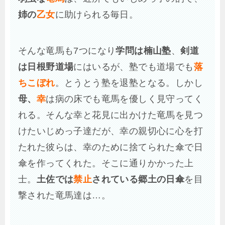
姉の
乙女
に助けられる毎日。
そんな竜馬も7つになり
学問は楠山塾
、
剣道
は日根野道場
にはいるが、塾でも道場でも
落
ちこぼれ
。とうとう塾を退塾となる。しかし
母、
幸
は病の床でも竜馬を優しく見守ってく
れる。そんな幸と花見に出かけた竜馬を見つ
けたいじめっ子達だが、幸の親切心に心を打
たれた彼らは、幸のために捨てられた傘で日
傘を作ってくれた。そこに通りかかった上
士。
土佐では
禁止
されている郷土の日傘
を目
撃された竜馬達は…。