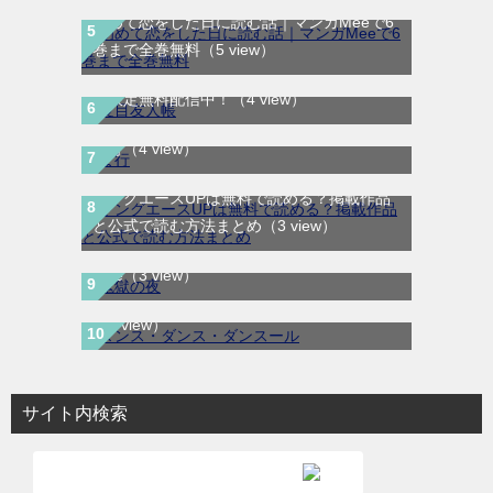
初めて恋をした日に読む話｜マンガMeeで6
巻まで全巻無料
（5 view）
夏目友人帳｜最新刊30巻！マンガParkで期
間限定無料配信中！
（4 view）
ま行
（4 view）
ヤングエースUPは無料で読める？掲載作品
鬼獄の夜｜全14巻完結！最終話まで全話無
と公式で読む方法まとめ
（3 view）
料で読める公式マンガアプリ＿マンガ
ダンス・ダンス・ダンスール｜最新刊第25
Mee
（3 view）
巻！全話無料で読める公式マンガアプリ！
（3 view）
サイト内検索