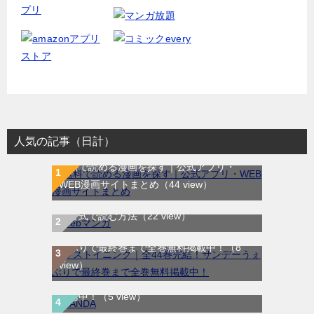
人気の記事（日計）
無料で読める漫画を探す｜公式アプリ・
WEB漫画サイトまとめ
（44 view）
WEB漫画サイト一覧｜ブラウザで無料漫画
を公式で読む方法
（22 view）
ラストイニング｜全44巻完結！サンデーう
ぇぶりで最終巻まで全巻無料掲載中！
（8
view）
SANDA｜最新刊第3巻！マンガBANGで無料
配信中！
（5 view）