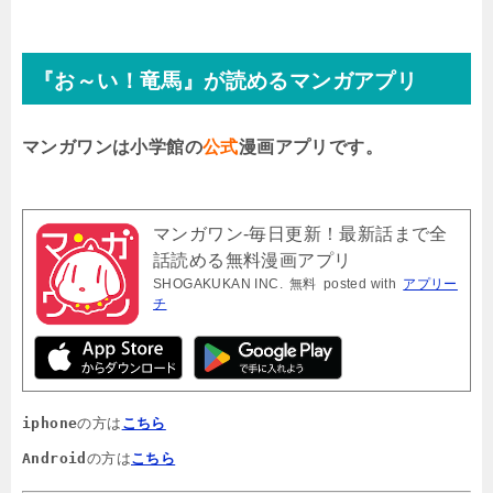
『お～い！竜馬』が読めるマンガアプリ
マンガワンは小学館の
公式
漫画アプリです。
マンガワン-毎日更新！最新話まで全
話読める無料漫画アプリ
SHOGAKUKAN INC.
無料
posted with
アプリー
チ
iphone
の方は
こちら
Android
の方は
こちら