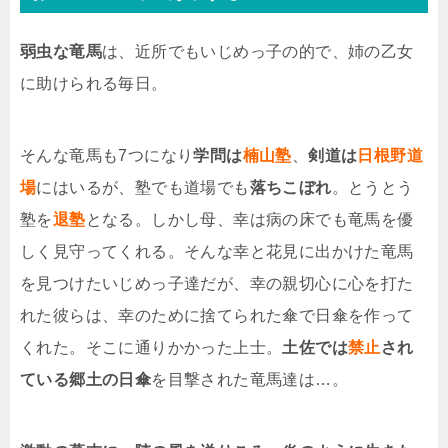
弱虫な竜馬
は、近所でもいじめっ子の的で、姉の乙女
に助けられる毎日。
そんな竜馬も7つになり
学問は
楠山塾
、
剣道は
日根野道
場
にはいるが、塾でも道場でも
落ちこぼれ
。とうとう
塾を
退塾
となる。しかし母、幸は病の床でも竜馬を優
しく見守ってくれる。そんな幸と花見に出かけた竜馬
を見つけたいじめっ子達だが、幸の親切心に心を打た
れた彼らは、幸のために捨てられた傘で日傘を作って
くれた。そこに通りかかった上士。
土佐では
禁止
され
ている郷土の日傘
を目撃された竜馬達は…。