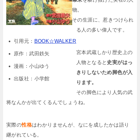
物。
その生涯に、惹きつけられ
る人の多い偉人です。
引用元：
BOOK☆WALKER
宮本武蔵しかり歴史上の
原作：武田鉄矢
人物となると
史実がはっ
漫画：小山ゆう
きりしないため脚色が入
出版社：小学館
ります。
その脚色により人気の武
将なんかが出てくるんでしょうね。
実際の
性格
はわかりませんが、なにを成したかは語り
継がれている。