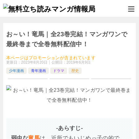
お～い！竜馬｜全23巻完結！マンガワンで
最終巻まで全巻無料配信中！
本ページはプロモーションが含まれています
更新日：
2023年8月20日
公開日：
2019年6月9日
少年漫画
青年漫画
ドラマ
歴史
-あらすじ-
弱虫な
竜馬
は、近所でもいじめっ子の的で、