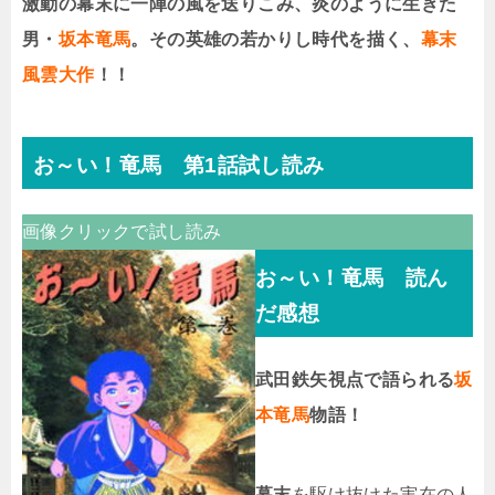
激動の幕末に一陣の風を送りこみ、炎のように生きた
男・
坂本竜馬
。その英雄の若かりし時代を描く、
幕末
風雲大作
！！
お～い！竜馬 第1話試し読み
画像クリックで試し読み
お～い！竜馬 読ん
だ感想
武田鉄矢視点で語られる
坂
本竜馬
物語！
幕末
を駆け抜けた実在の人