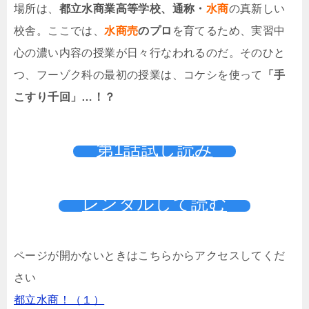
場所は、
都立水商業高等学校、通称・
水商
の真新しい
校舎。ここでは、
水商売
のプロ
を育てるため、実習中
心の濃い内容の授業が日々行なわれるのだ。そのひと
つ、フーゾク科の最初の授業は、コケシを使って
「手
こすり千回」…！？
第1話試し読み
レンタルして読む
ページが開かないときはこちらからアクセスしてくだ
さい
都立水商！（１）