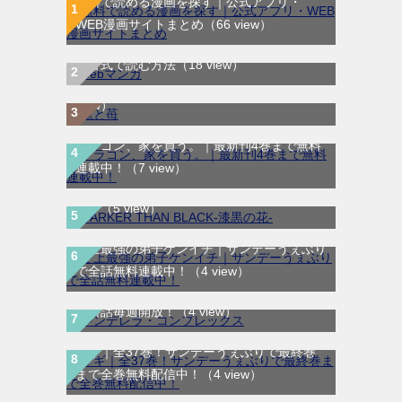
無料で読める漫画を探す｜公式アプリ・
WEB漫画サイトまとめ
（66 view）
WEB漫画サイト一覧｜ブラウザで無料漫画
龍と苺｜最新刊第4巻！全巻無料で読める公
を公式で読む方法
（18 view）
式マンガアプリ＿サンデーうぇぶり
（10
view）
ドラゴン、家を買う。｜最新刊4巻まで無料
DARKER THAN BLACK-漆黒の花-｜全4巻完
連載中！
（7 view）
結！マンガUP!で最終巻まで全巻無料配信
中！
（5 view）
史上最強の弟子ケンイチ｜サンデーうぇぶり
で全話無料連載中！
（4 view）
シンデレラ・コンプレックス｜マンガMeeで
無料話毎週開放！
（4 view）
マギ｜全37巻！サンデーうぇぶりで最終巻
まで全巻無料配信中！
（4 view）