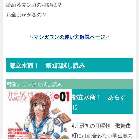
読めるマンガの種類は？
お金はかかるの？
＞
マンガワンの使い方解説ページ
＜
都立水商！ 第1話試し読み
画像クリックで試し読み
都立水商！ あらす
じ
4月最初の月曜朝、
歌舞伎
町
には似合わない学生服の