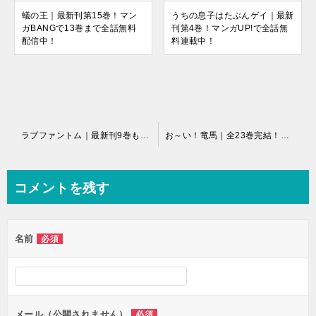
蟻の王｜最新刊第15巻！マン
うちの息子はたぶんゲイ｜最新
ガBANGで13巻まで全話無料
刊第4巻！マンガUP!で全話無
配信中！
料連載中！
投
ラブファントム｜最新刊9巻も無料で読める！
お～い！竜馬｜全23巻完結！マンガワンで最終巻まで全巻無料配信中！
稿
ナ
コメントを残す
ビ
ゲ
名前
必須
ー
シ
ョ
ン
メール（公開されません）
必須