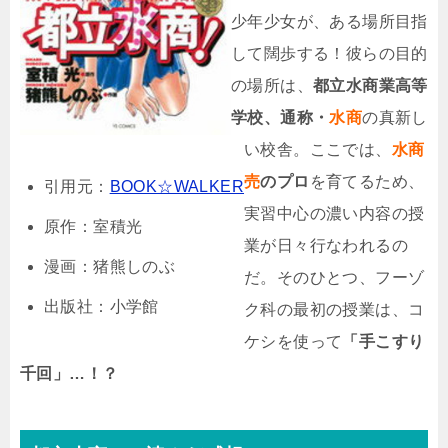
少年少女が、ある場所目指
して闊歩する！彼らの目的
の場所は、
都立水商業高等
学校、通称・
水商
の真新し
い校舎。ここでは、
水商
売
のプロ
を育てるため、
引用元：
BOOK☆WALKER
実習中心の濃い内容の授
原作：室積光
業が日々行なわれるの
漫画：猪熊しのぶ
だ。そのひとつ、フーゾ
出版社：小学館
ク科の最初の授業は、コ
ケシを使って
「手こすり
千回」…！？