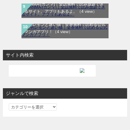
GANMA![ガンマ]｜全話無料で読み放題でき
るサイト。アプリもあるよ。
（4 view）
空色レモンと迷い猫｜全巻無料で読める公式
マンガアプリ！
（4 view）
サイト内検索
ジャンルで検索
ジ
ャ
ン
ル