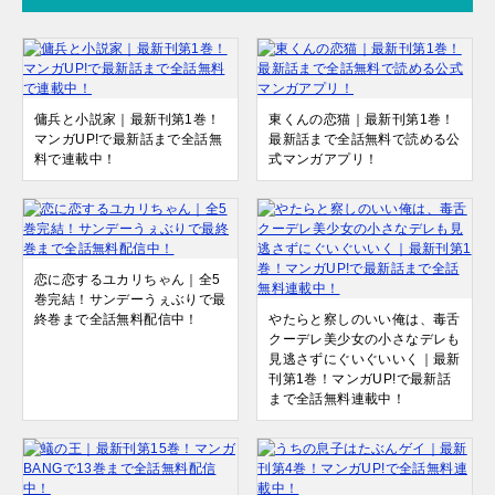
傭兵と小説家｜最新刊第1巻！
東くんの恋猫｜最新刊第1巻！
マンガUP!で最新話まで全話無
最新話まで全話無料で読める公
料で連載中！
式マンガアプリ！
恋に恋するユカリちゃん｜全5
巻完結！サンデーうぇぶりで最
終巻まで全話無料配信中！
やたらと察しのいい俺は、毒舌
クーデレ美少女の小さなデレも
見逃さずにぐいぐいいく｜最新
刊第1巻！マンガUP!で最新話
まで全話無料連載中！