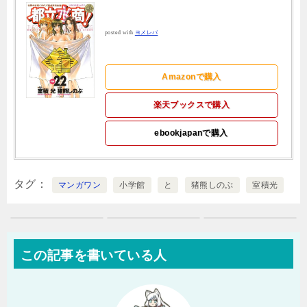
posted with
ヨメレバ
Amazonで購入
楽天ブックスで購入
ebookjapanで購入
タグ
マンガワン
小学館
と
猪熊しのぶ
室積光
この記事を書いている人