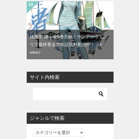
妹先生 渚｜全5巻完結！サンデーうぇぶ
りで最終巻まで全話無料配信中！
（4
view）
サイト内検索
ジャンルで検索
ジ