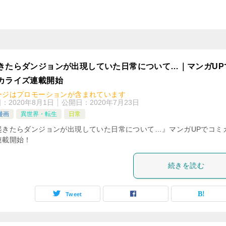
きたらダンジョンが出現していた日常について…｜マンガUP
カライズ連載開始
ージはプロモーションが含まれています
日：
2020年8月1日
公開日：
2020年7月23日
漫画
異世界・転生
日常
起きたらダンジョンが出現していた日常について…』マンガUPでコミ
連載開始！
続きを読む
Tweet