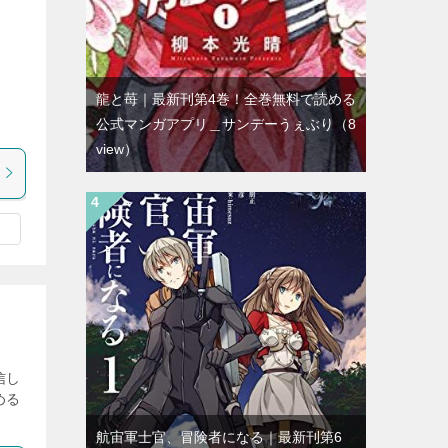
龍と苺｜最新刊第4巻！全巻無料で読める
公式マンガアプリ＿サンデーうぇぶり
（8
view）
信し
める
航宙軍士官、冒険者になる｜最新刊第6