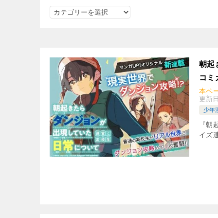
ジ
ャ
ン
ル
で
朝起
検
コミ
索
本ペ
更新
少年
『朝
イズ