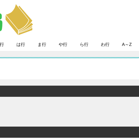
行
は行
ま行
や行
ら行
わ行
A～Z