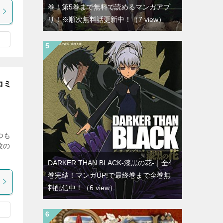
巻！第5巻まで無料で読めるマンガアプ
リ！※順次無料話更新中！
（7 view）
コミ
つも
紋の
DARKER THAN BLACK-漆黒の花-｜全4
巻完結！マンガUP!で最終巻まで全巻無
料配信中！
（6 view）