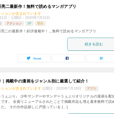
川亮二最新作！無料で読めるマンガアプリ
ーションが含まれています
21日
公開日：
2020年7月22日
画
アクション
SF
歴史
川亮二の最新作！好評連載中！＿無料で読めるマンガアプリ
続きを読む
Tweet
り｜掲載中の漫画をジャンル別に厳選して紹介！
ーションが含まれています
公開日：
2020年7月18日
アプリ
ーうぇぶり』 少年サンデーやサンデーうぇぶりオリジナルの漫画を配
リです。 全面リニューアルされたことで掲載作品も増え基本無料で読
た。 その分作品探しに戸惑っている […]