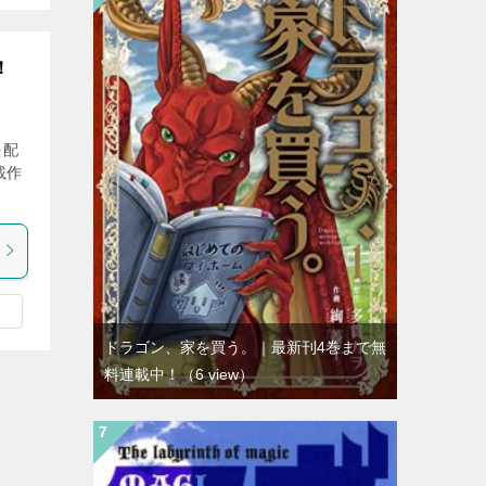
！
を配
載作
ドラゴン、家を買う。｜最新刊4巻まで無
料連載中！
（6 view）