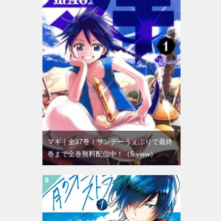
マギ｜全37巻！サンデーうぇぶりで最終
巻まで全巻無料配信中！
（5 view）