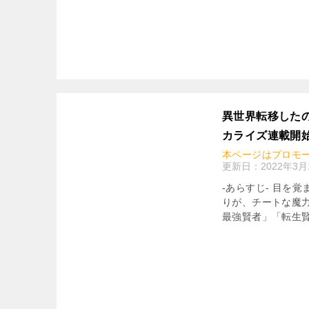
異世界転移した
カライズ連載開
本ページはプロモ
更新日：
2022年3月
-あらすじ- 目を
りが、チートな魔
最強賢者」「転生賢