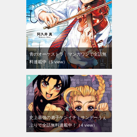
青のオーケストラ｜マンガワンで全話無
料連載中
（5 view）
史上最強の弟子ケンイチ｜サンデーうぇ
ぶりで全話無料連載中！
（4 view）