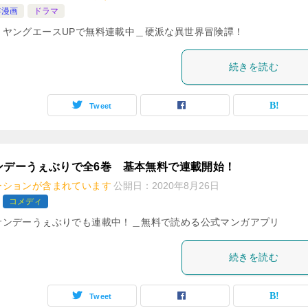
年漫画
ドラマ
｜ヤングエースUPで無料連載中＿硬派な異世界冒険譚！
続きを読む
Tweet
ンデーうぇぶりで全6巻 基本無料で連載開始！
ーションが含まれています
公開日：
2020年8月26日
コメディ
サンデーうぇぶりでも連載中！＿無料で読める公式マンガアプリ
続きを読む
Tweet