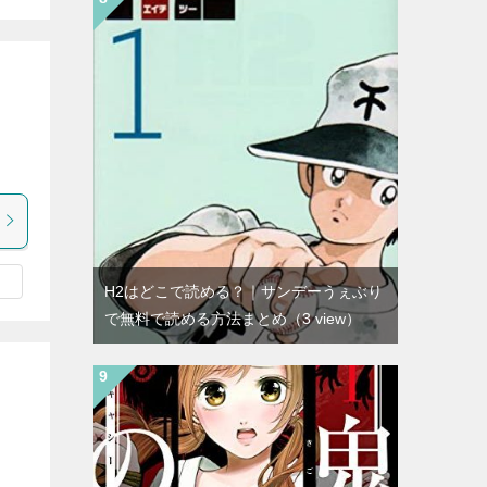
リ
H2はどこで読める？｜サンデーうぇぶり
で無料で読める方法まとめ
（3 view）