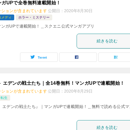
ンガUPで全巻無料連載開始！
ーションが含まれています
公開日：
2020年8月30日
コメディ
ホラー・ミステリー
マンガUPで連載開始！＿スクエニ公式マンガアプリ
続きを読む
Tweet
 エデンの戦士たち｜全14巻無料！マンガUPで連載開始！
ーションが含まれています
公開日：
2020年8月29日
・転生
 エデンの戦士たち』｜マンガUPで連載開始！＿無料で読める公式マ
続きを読む