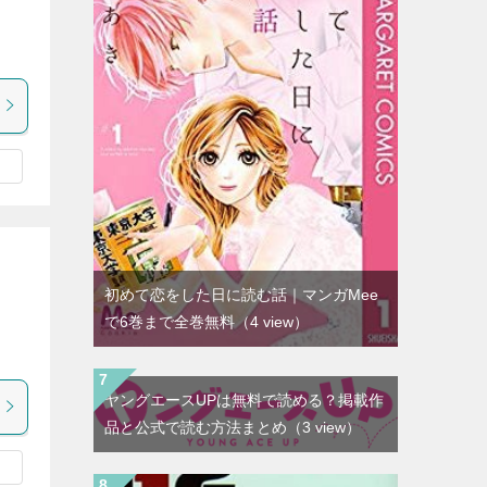
初めて恋をした日に読む話｜マンガMee
で6巻まで全巻無料
（4 view）
ヤングエースUPは無料で読める？掲載作
品と公式で読む方法まとめ
（3 view）