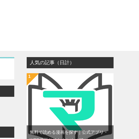
人気の記事（日計）
無料で読める漫画を探す｜公式アプリ・