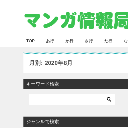
TOP
あ行
か行
さ行
た行
な
月別: 2020年8月
キーワード検索
ジャンルで検索