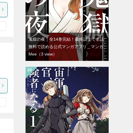
鬼獄の夜｜全14巻完結！最終話まで全話
無料で読める公式マンガアプリ＿マンガ
Mee
（3 view）