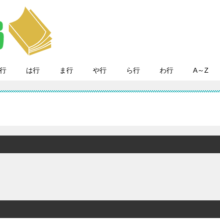
行
は行
ま行
や行
ら行
わ行
A～Z