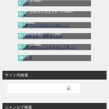
ま行
（4 view）
H2はどこで読める？｜サンデーうぇぶりで
道産子ギャルはなまらめんこい｜最新刊第
無料で読める方法まとめ
（3 view）
12巻！少年ジャンプ＋で全話無料配信中！
航宙軍士官、冒険者になる｜最新刊第6巻！
（3 view）
第5巻まで無料で読めるマンガアプリ！※順
世界は終わっても生きるって楽しい｜最新刊
次無料話更新中！
（3 view）
第3巻！コミックガルド＋で基本無料連載
龍と苺｜最新刊第4巻！全巻無料で読める公
中！
（3 view）
式マンガアプリ＿サンデーうぇぶり
（3
view）
サイト内検索
ジャンルで検索