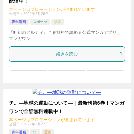
配信中！
検
本ページはプロモーションが含まれています
索
公開日：
2022年2月28日
青年漫画
スポーツ
学園
『紅緋のアルティ』全巻無料で読める公式マンガアプリ＿
マンガワン
続きを読む
チ。―地球の運動について―｜最新刊第6巻！マンガ
ワンで全話無料連載中！
本ページはプロモーションが含まれています
公開日：
2022年2月27日
青年漫画
SF
歴史