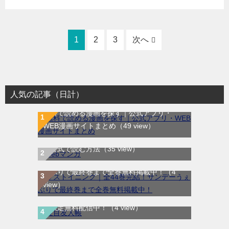
1
2
3
次へ
人気の記事（日計）
無料で読める漫画を探す｜公式アプリ・
WEB漫画サイトまとめ
（49 view）
WEB漫画サイト一覧｜ブラウザで無料漫画
を公式で読む方法
（35 view）
ラストイニング｜全44巻完結！サンデーう
ぇぶりで最終巻まで全巻無料掲載中！
（4
view）
夏目友人帳｜最新刊30巻！マンガParkで期
間限定無料配信中！
（4 view）