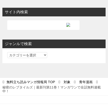
サイト内検索
ジャンルで検索
ジ
ャ
ン
ル
で
無料立ち読みマンガ情報局
TOP
対象
青年漫画
検
秘密のレプタイルズ｜最新刊第11巻！マンガワンで全話無料連載
索
中！