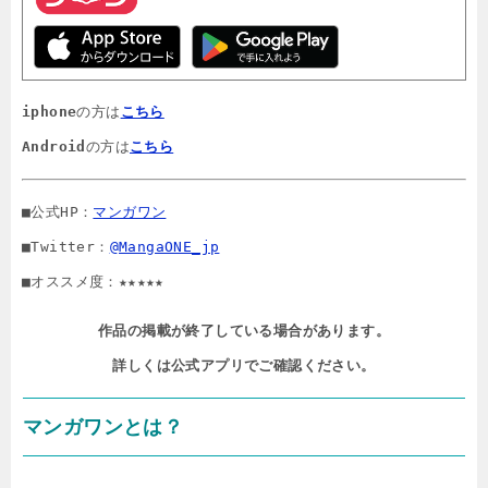
iphone
の方は
こちら
Android
の方は
こちら
■公式HP：
マンガワン
■Twitter：
@MangaONE_jp
■オススメ度：★★★★★
作品の掲載が終了している場合があります。

詳しくは公式アプリでご確認ください。
マンガワンとは？