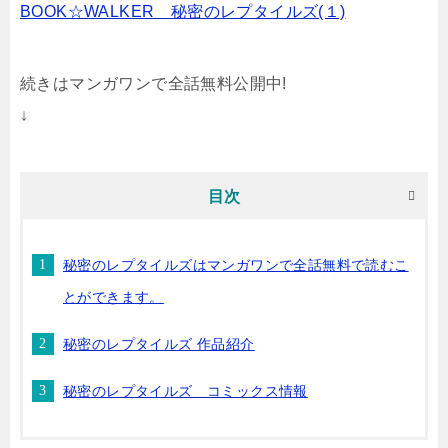
BOOK☆WALKER 秘密のレプタイルズ(１)
続きはマンガワンで全話無料公開中!
↓
目次
秘密のレプタイルズはマンガワンで全話無料で読むこ
とができます。
秘密のレプタイルズ 作品紹介
秘密のレプタイルズ コミックス情報