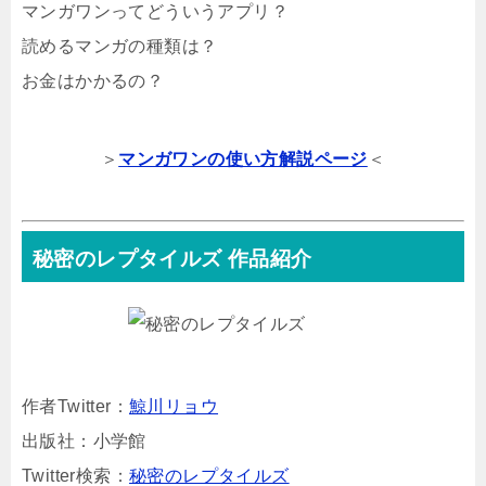
マンガワンってどういうアプリ？
読めるマンガの種類は？
お金はかかるの？
＞
マンガワンの使い方解説ページ
＜
秘密のレプタイルズ 作品紹介
作者Twitter：
鯨川リョウ
出版社：小学館
Twitter検索：
秘密のレプタイルズ