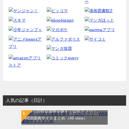
人気の記事（日計）
無料で読める漫画を探す｜公式アプリ・
WEB漫画サイトまとめ
（45 view）
WEB漫画サイト一覧｜ブラウザで無料漫画