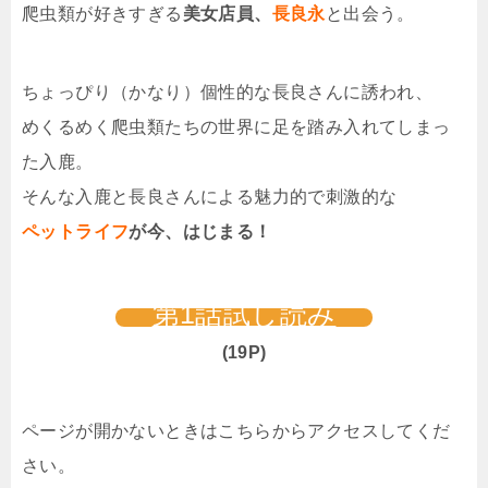
爬虫類が好きすぎる
美女店員、
長良永
と出会う。
ちょっぴり（かなり）個性的な長良さんに誘われ、
めくるめく爬虫類たちの世界に足を踏み入れてしまっ
た入鹿。
そんな入鹿と長良さんによる魅力的で刺激的な
ペットライフ
が今、はじまる！
第1話試し読み
(19P)
ページが開かないときはこちらからアクセスしてくだ
さい。