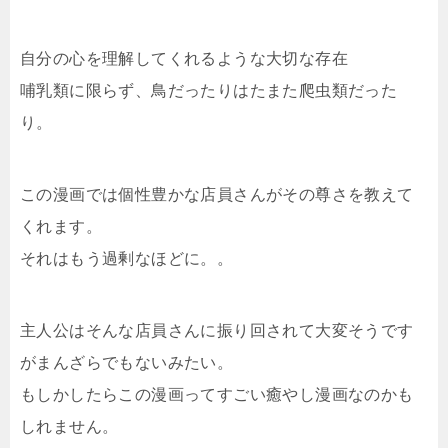
自分の心を理解してくれるような大切な存在
哺乳類に限らず、鳥だったりはたまた爬虫類だった
り。
この漫画では個性豊かな店員さんがその尊さを教えて
くれます。
それはもう過剰なほどに。。
主人公はそんな店員さんに振り回されて大変そうです
がまんざらでもないみたい。
もしかしたらこの漫画ってすごい癒やし漫画なのかも
しれません。