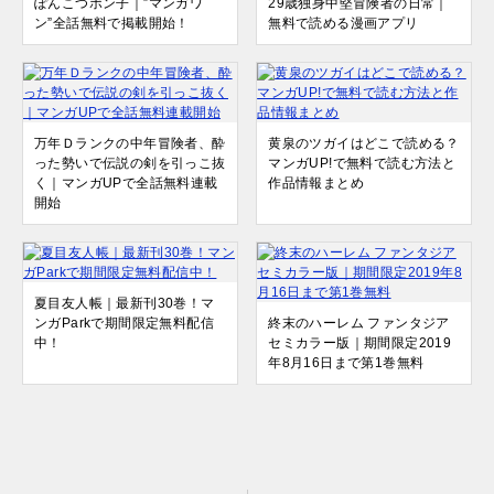
ぽんこつポン子｜”マンガワ
29歳独身中堅冒険者の日常｜
ン”全話無料で掲載開始！
無料で読める漫画アプリ
万年Ｄランクの中年冒険者、酔
黄泉のツガイはどこで読める？
った勢いで伝説の剣を引っこ抜
マンガUP!で無料で読む方法と
く｜マンガUPで全話無料連載
作品情報まとめ
開始
夏目友人帳｜最新刊30巻！マ
ンガParkで期間限定無料配信
終末のハーレム ファンタジア
中！
セミカラー版｜期間限定2019
年8月16日まで第1巻無料