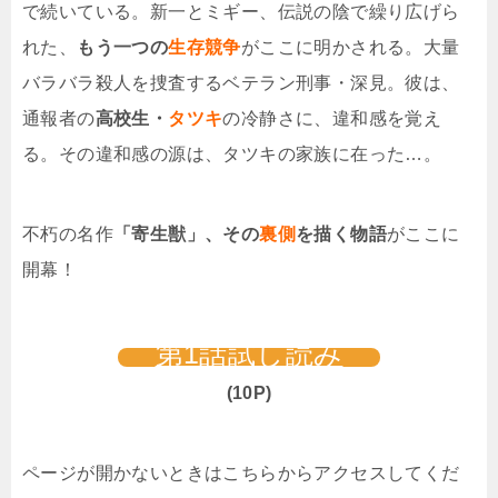
で続いている。新一とミギー、伝説の陰で繰り広げら
れた、
もう一つの
生存競争
がここに明かされる。大量
バラバラ殺人を捜査するベテラン刑事・深見。彼は、
通報者の
高校生・
タツキ
の冷静さに、違和感を覚え
る。その違和感の源は、タツキの家族に在った…。
不朽の名作
「寄生獣」、その
裏側
を描く物語
がここに
開幕！
第1話試し読み
(10P)
ページが開かないときはこちらからアクセスしてくだ