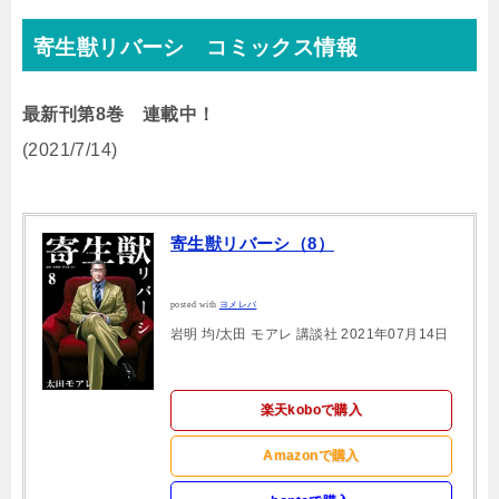
寄生獣リバーシ コミックス情報
最新刊第8巻 連載中！
(2021/7/14)
寄生獣リバーシ（8）
posted with
ヨメレバ
岩明 均/太田 モアレ 講談社 2021年07月14日
楽天koboで購入
Amazonで購入