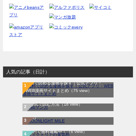
人気の記事（日計）
無料で読める漫画を探す｜公式アプリ・
WEB漫画サイトまとめ
（75 view）
WEB漫画サイト一覧｜ブラウザで無料漫画
MOONLIGHT MILE｜最新刊第23巻！マンガ
を公式で読む方法
（18 view）
ワンで最新刊まで全巻無料配信中！
（13
view）
ヴィクトリアの電気棺｜最新刊第2巻！マン
ガUP!で無料連載中！
（6 view）