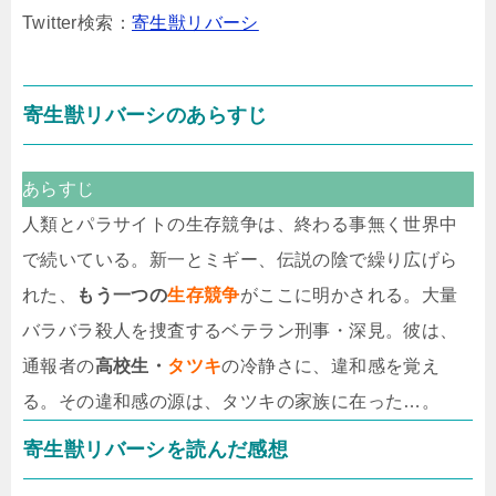
Twitter検索：
寄生獣リバーシ
寄生獣リバーシのあらすじ
あらすじ
人類とパラサイトの生存競争は、終わる事無く世界中
で続いている。新一とミギー、伝説の陰で繰り広げら
れた、
もう一つの
生存競争
がここに明かされる。大量
バラバラ殺人を捜査するベテラン刑事・深見。彼は、
通報者の
高校生・
タツキ
の冷静さに、違和感を覚え
る。その違和感の源は、タツキの家族に在った…。
寄生獣リバーシを読んだ感想