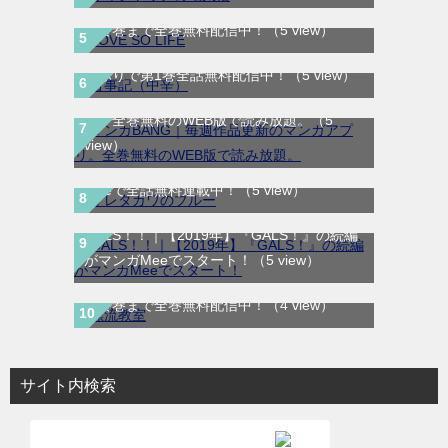
LOVE SO LIFE｜全17巻完結！マンガParkで
最終巻まで全巻無料配信中！
（5 view）
古事記（中辛）｜最新刊第2巻！サンデーう
ぇぶりで第1巻全話無料配信中！
（5 view）
マンガBANG｜毎週作品更新のマンガアプ
リ。全巻無料のWEB版で読み放題。
（5
サレタガワのブルー｜最新刊第5巻！妻の不
view）
倫から始まる物語の結末やいかに！マンガ
Meeで全話無料連載中！
（5 view）
GALS！！｜【2019年】『GALS！』の続編
がマンガMeeでスタート！
（5 view）
漂流教室｜全6巻完結！サンデーうぇぶりで
最終巻まで全巻無料配信中！
（4 view）
サイト内検索