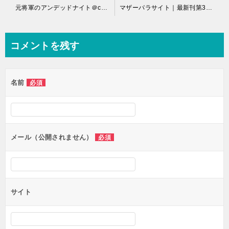
投
元将軍のアンデッドナイト＠comic｜最新刊第１１巻！マンガワンで全話無料連載中！
マザーパラサイト｜最新刊第3巻！マンガBANGで2巻まで全話無料で読むことが出来ます。
稿
ナ
コメントを残す
ビ
ゲ
名前
必須
ー
シ
ョ
ン
メール（公開されません）
必須
サイト