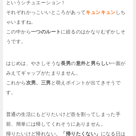
というシチュエーション！
それぞれかっこいいところがあって
キュンキュン
しち
ゃいますね。
この中から
一つのルート
に絞るのはかなりむずかしそ
うです。
はじめは、やさしそうな
長男
の
意外と男らしい
一面が
みえてギャップがたまりません。
これから
次男、三男
と萌えポイントが出てきそうで
す。
普通の生活にもどりたいけど壺を割ってしまった手
前、簡単には帰してくれそうにありません。
帰りたいけど帰れない。
「帰りたくない」
になる日は