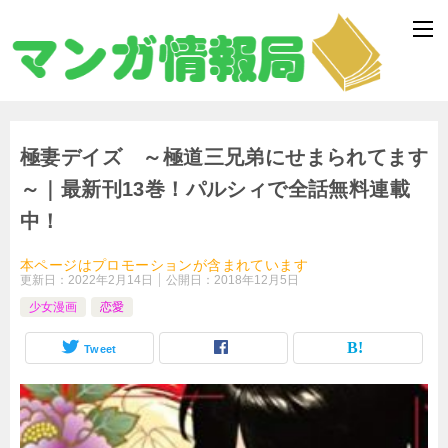
極妻デイズ ～極道三兄弟にせまられてます
～｜最新刊13巻！パルシィで全話無料連載
中！
本ページはプロモーションが含まれています
更新日：
2022年2月14日
公開日：
2018年12月5日
少女漫画
恋愛
Tweet