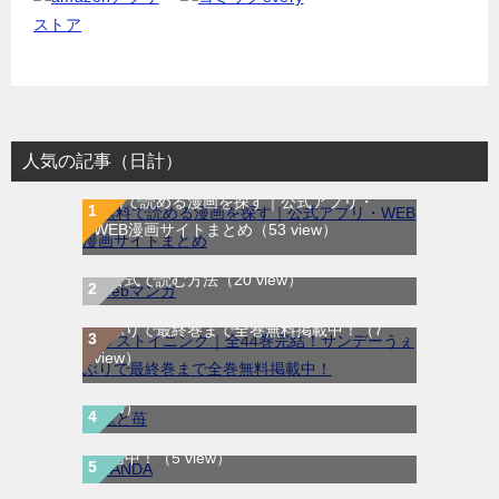
人気の記事（日計）
無料で読める漫画を探す｜公式アプリ・
WEB漫画サイトまとめ
（53 view）
WEB漫画サイト一覧｜ブラウザで無料漫画
を公式で読む方法
（20 view）
ラストイニング｜全44巻完結！サンデーう
ぇぶりで最終巻まで全巻無料掲載中！
（7
龍と苺｜最新刊第4巻！全巻無料で読める公
view）
式マンガアプリ＿サンデーうぇぶり
（6
view）
SANDA｜最新刊第3巻！マンガBANGで無料
配信中！
（5 view）