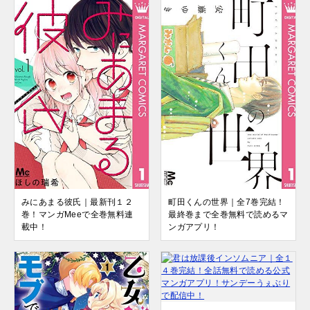
みにあまる彼氏｜最新刊１２
町田くんの世界｜全7巻完結！
巻！マンガMeeで全巻無料連
最終巻まで全巻無料で読めるマ
載中！
ンガアプリ！