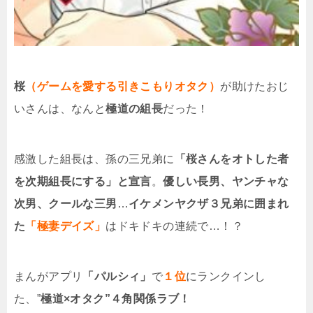
桜
（ゲームを愛する引きこもりオタク）
が助けたおじ
いさんは、なんと
極道の組長
だった！
感激した組長は、孫の三兄弟に
「桜さんをオトした者
を次期組長にする」と宣言
。
優しい長男、ヤンチャな
次男、クールな三男
…
イケメンヤクザ３兄弟に囲まれ
た
「極妻デイズ」
はドキドキの連続で…！？
まんがアプリ
「パルシィ」
で
１位
にランクインし
た、”
極道×オタク”４角関係ラブ！