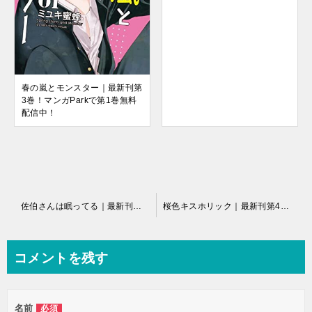
春の嵐とモンスター｜最新刊第
3巻！マンガParkで第1巻無料
配信中！
投
佐伯さんは眠ってる｜最新刊第5巻！パルシィで全話無料連載中
桜色キスホリック｜最新刊第4巻！パルシィで全話無料連載中！
稿
ナ
コメントを残す
ビ
ゲ
名前
必須