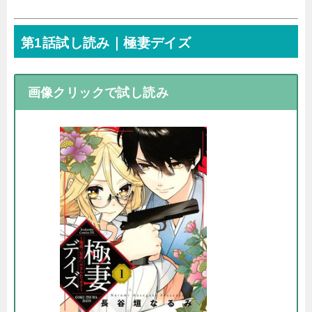
第1話試し読み｜極妻デイズ
画像クリックで試し読み