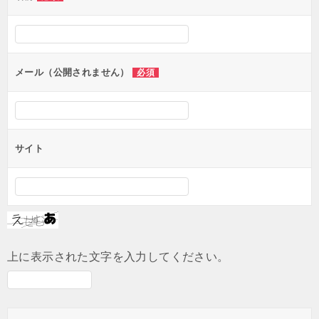
ー
シ
ョ
ン
メール（公開されません）
必須
サイト
上に表示された文字を入力してください。