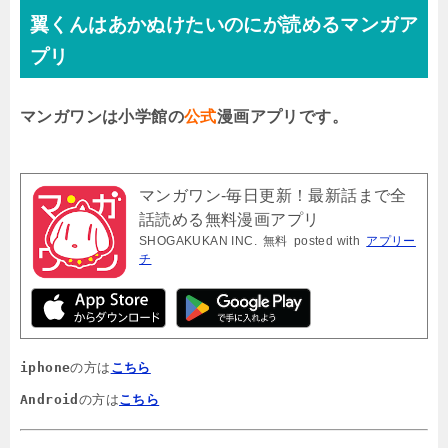
翼くんはあかぬけたいのにが読めるマンガア
プリ
マンガワンは小学館の
公式
漫画アプリです。
マンガワン-毎日更新！最新話まで全
話読める無料漫画アプリ
SHOGAKUKAN INC.
無料
posted with
アプリー
チ
iphone
の方は
こちら
Android
の方は
こちら