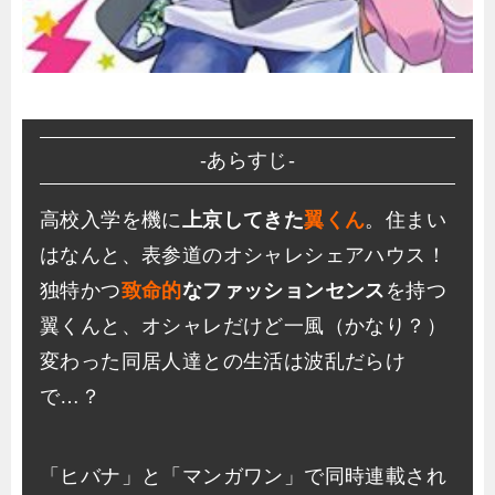
-あらすじ-
高校入学を機に
上京してきた
翼くん
。住まい
はなんと、表参道のオシャレシェアハウス！
独特かつ
致命的
なファッションセンス
を持つ
翼くんと、オシャレだけど一風（かなり？）
変わった同居人達との生活は波乱だらけ
で…？
「ヒバナ」と「マンガワン」で同時連載され