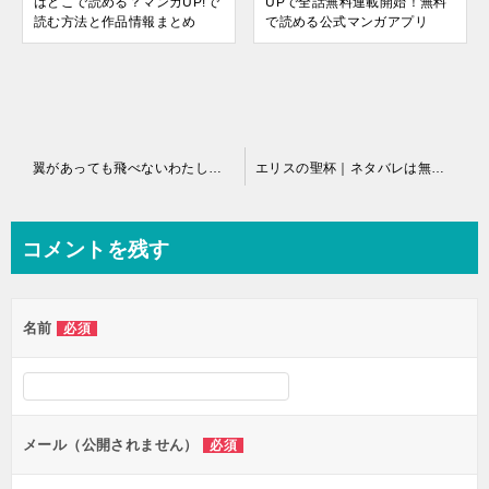
UPで全話無料連載開始！無料
はどこで読める？マンガUP!で
で読める公式マンガアプリ
読む方法と作品情報まとめ
投
翼があっても飛べないわたしは、ゲーム部に入ることにした｜16話まで無料＿G!プレミアムで読み放題！
エリスの聖杯｜ネタバレは無しで感想など。最新話まで無料で読めるマンガアプリ
稿
ナ
コメントを残す
ビ
ゲ
名前
必須
ー
シ
ョ
ン
メール（公開されません）
必須