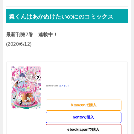
翼くんはあかぬけたいのにのコミックス
最新刊第7巻 連載中！
(2020/6/12)
posted with
ヨメレバ
Amazonで購入
hontoで購入
ebookjapanで購入