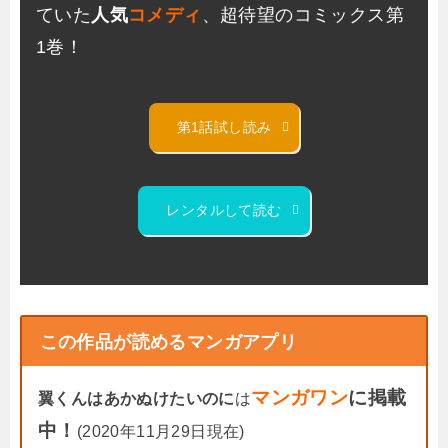
ていた
人気
コメディ
、超待望のコミックス第
1巻！
第1話試し読み
レンタルして読む
この作品が読めるマンガアプリ
マンガワン
に掲載
翼くんはあかぬけたいのに
は
中！
(2020年11月29日現在)