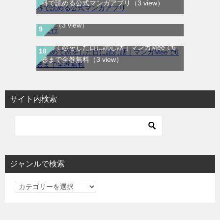
料で読める公式マンガアプリ
（3 view）
ま行
（3 view）
初めて恋をした日に読む話｜マンガMeeで6
巻まで全巻無料
（3 view）
サイト内検索
ジャンルで検索
ジ
ャ
ン