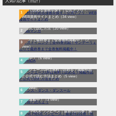
人気の記事（日計）
無料で読める漫画を探す｜公式アプリ・
WEB漫画サイトまとめ
（34 view）
WEB漫画サイト一覧｜ブラウザで無料漫画
を公式で読む方法
（20 view）
ラストイニング｜全44巻完結！サンデーう
ぇぶりで最終巻まで全巻無料掲載中！
（7
view）
SANDA｜最新刊第3巻！マンガBANGで無料
配信中！
（6 view）
ヤングエースUPは無料で読める？掲載作品
ダンス・ダンス・ダンスール｜最新刊第25
と公式で読む方法まとめ
（5 view）
巻！全話無料で読める公式マンガアプリ！
（3 view）
春雨と恋もよう｜全3巻完結！マンガMeeで
無料連載中！
（3 view）
ONE PIECE ワンピース｜最新刊101巻！無