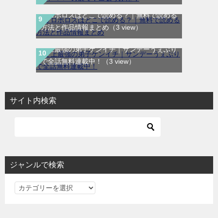
ウロボロスはどこで読める？｜無料で読める
方法と作品情報まとめ
（3 view）
史上最強の弟子ケンイチ｜サンデーうぇぶり
で全話無料連載中！
（3 view）
サイト内検索
ジャンルで検索
ジ
ャ
ン