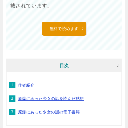
載されています。
無料で読めます
目次
作者紹介
原爆にあった少女の話を読んだ感想
原爆にあった少女の話の電子書籍