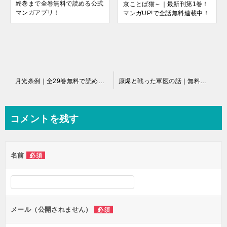
終巻まで全巻無料で読める公式
京ことば猫～｜最新刊第1巻！
マンガアプリ！
マンガUP!で全話無料連載中！
投
月光条例｜全29巻無料で読めるマンガアプリ！
原爆と戦った軍医の話｜無料で読めるWEBコミック
稿
ナ
コメントを残す
ビ
ゲ
名前
必須
ー
シ
ョ
ン
メール（公開されません）
必須