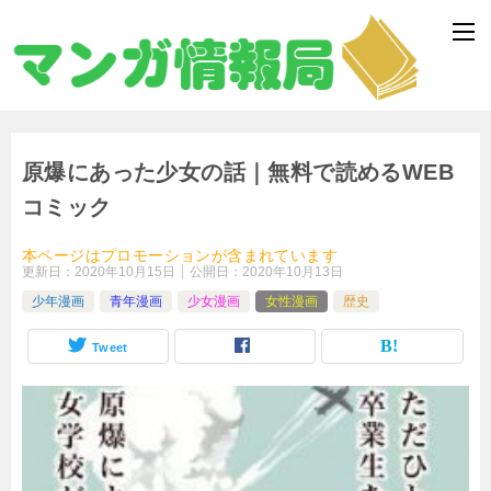
原爆にあった少女の話｜無料で読めるWEB
コミック
本ページはプロモーションが含まれています
更新日：
2020年10月15日
公開日：
2020年10月13日
少年漫画
青年漫画
少女漫画
女性漫画
歴史
Tweet