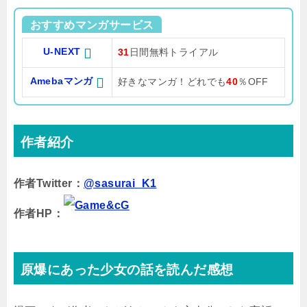
おすすめマンガサービス
U-NEXT
31
日間無料トライアル
Amebaマンガ
好きなマンガ！どれでも
40
％OFF
作者紹介
作者Twitter：
@sasurai_K1
作者HP：
原爆にあった少女の話を読んだ感想