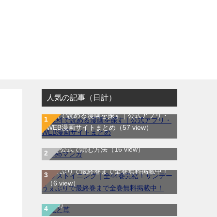
人気の記事（日計）
無料で読める漫画を探す｜公式アプリ・
WEB漫画サイトまとめ
（57 view）
WEB漫画サイト一覧｜ブラウザで無料漫
画を公式で読む方法
（16 view）
ラストイニング｜全44巻完結！サンデー
うぇぶりで最終巻まで全巻無料掲載中！
龍と苺｜最新刊第4巻！全巻無料で読める
（6 view）
公式マンガアプリ＿サンデーうぇぶり
（6
view）