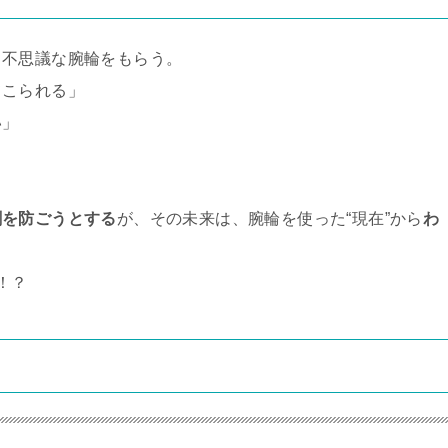
ら不思議な腕輪をもらう。
てこられる」
い」
。
劇を防ごうとする
が、その未来は、腕輪を使った“現在”から
わ
！？