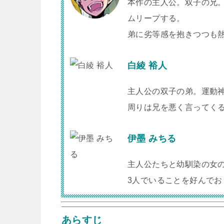
本作の主人公。双子の兄
ムリープする。
弟に劣等感を抱きつつも
白綾 裕人
主人公の双子の弟。運動
周りは兄を悪く言ってく
伊墨 みちる
主人公たちと幼馴染の女の
3人でいることを好んで
あらすじ