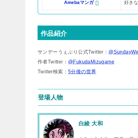
Amebaマンガ
好き
作品紹介
サンデーうぇぶり公式Twitter：
@SundayWe
作者Twitter：
@FukudaMizugame
Twitter検索：
5分後の世界
登場人物
白綾 大和