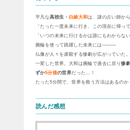
平凡な
高校生・
白綾大和
は、謎の占い師か
「たった一度未来に行き、この現在に帰っ
「いつの未来に行けるかは誰にもわからな
腕輪を使って跳躍した未来には―――
仏像が人々を虐殺する惨劇が広がっていた
一変した世界。大和は腕輪で過去に戻り
惨
ずか
5分後
の世界
だった…！
たった5分間で、世界を救う方法はあるのか
読んだ感想