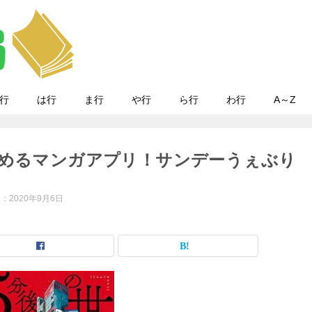
行
は行
ま行
や行
ら行
わ行
A～Z
読めるマンガアプリ！サンデーうぇぶり
日：
2020年9月6日