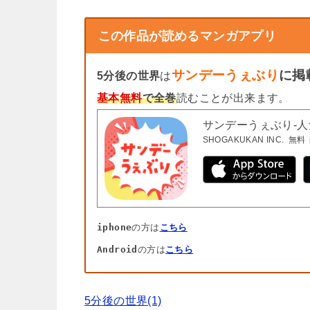
この作品が読めるマンガアプリ
サンデーうぇぶり
に掲
5分後の世界
は
基本無料
で全巻
読むことが出来ます。
サンデーうぇぶり-
SHOGAKUKAN INC.
無料
iphone
の方は
こちら
Android
の方は
こちら
5分後の世界(1)