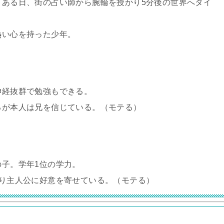
。ある日、街の占い師から腕輪を授かり5分後の世界へタイ
熱い心を持った少年。
神経抜群で勉強もできる。
るが本人は兄を信じている。（モテる）
子。学年1位の学力。
おり主人公に好意を寄せている。（モテる）