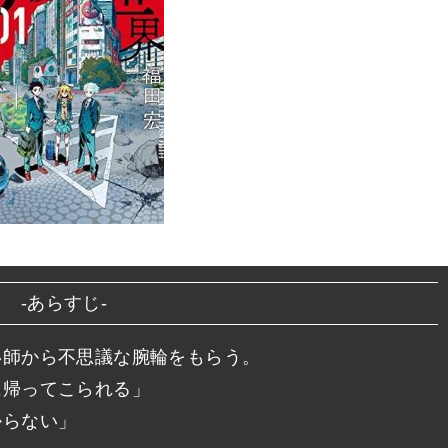
-あらすじ-
い師から不思議な腕輪をもらう。
に帰ってこられる」
からない」