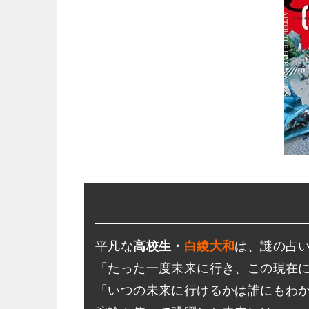
平凡な
高校生・
白綾大和
は、謎の占
「たった一度未来に行き、この現在
「いつの未来に行けるかは誰にもわ