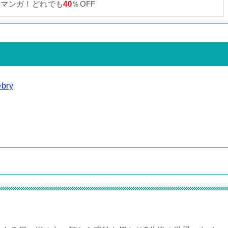
なマンガ！どれでも
40
％OFF
bry