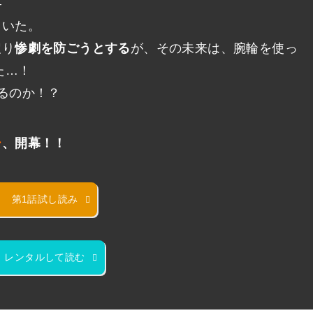
―
ていた。
戻り
惨劇を防ごうとする
が、その未来は、腕輪を使っ
た…！
るのか！？
ー
、開幕！！
第1話試し読み
レンタルして読む