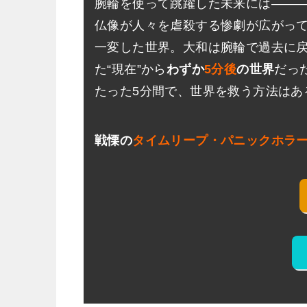
腕輪を使って跳躍した未来には――
仏像が人々を虐殺する惨劇が広がっ
一変した世界。大和は腕輪で過去に
た“現在”から
わずか
5分後
の世界
だっ
たった5分間で、世界を救う方法はあ
戦慄の
タイムリープ・パニックホラ