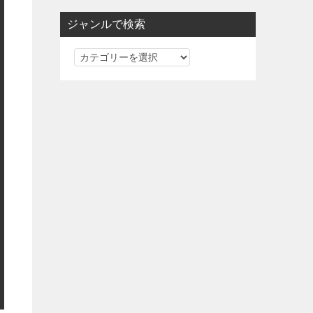
ジャンルで検索
ジ
ャ
ン
ル
で
検
索