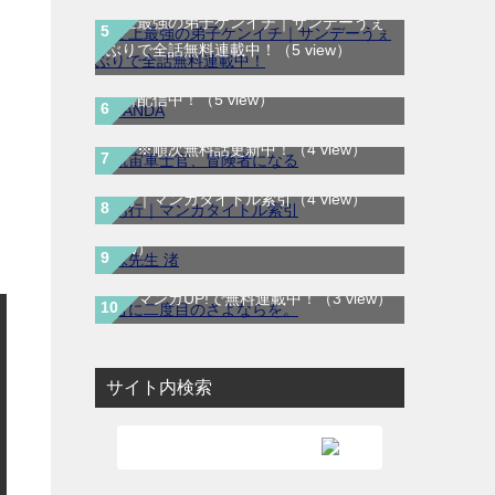
史上最強の弟子ケンイチ｜サンデーうぇ
ぶりで全話無料連載中！
（5 view）
SANDA｜最新刊第3巻！マンガBANGで
航宙軍士官、冒険者になる｜最新刊第6
無料配信中！
（5 view）
巻！第5巻まで無料で読めるマンガアプ
リ！※順次無料話更新中！
（4 view）
妹先生 渚｜全5巻完結！サンデーうぇぶ
あ行｜マンガタイトル索引
（4 view）
りで最終巻まで全話無料配信中！
（3
view）
君に二度目のさよならを。｜最新刊第2
巻！マンガUP!で無料連載中！
（3 view）
サイト内検索