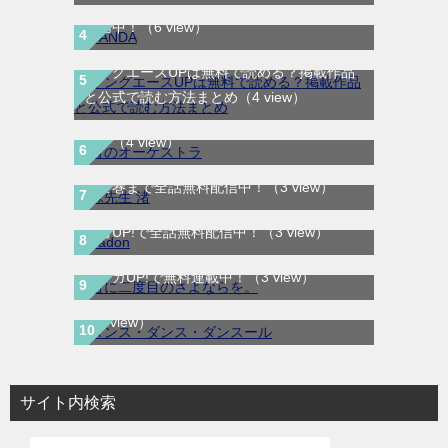
SANDA｜最新刊第3巻！マンガBANGで無料
配信中！
（6 view）
ヤングエースUPは無料で読める？掲載作品
と公式で読む方法まとめ
（4 view）
青のオーケストラ｜マンガワンで全話無料連
載中
（4 view）
妹先生 渚｜全5巻完結！サンデーうぇぶりで
最終巻まで全話無料配信中！
（3 view）
BADON-バードン-｜最新刊第8巻連載中！マ
ンガUP!で全話無料配信中！
（3 view）
君に二度目のさよならを。｜最新刊第2巻！
ダンス・ダンス・ダンスール｜最新刊第25
マンガUP!で無料連載中！
（3 view）
巻！全話無料で読める公式マンガアプリ！
（3 view）
サイト内検索