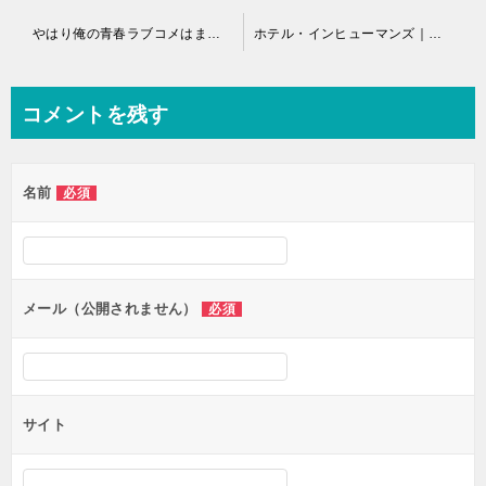
投
やはり俺の青春ラブコメはまちがっている。－妄言録－｜マンガUPで最新刊19巻まで全話無料
ホテル・インヒューマンズ｜サンデーうぇぶりで全話無料連載中！
稿
ナ
コメントを残す
ビ
ゲ
名前
必須
ー
シ
ョ
ン
メール（公開されません）
必須
サイト