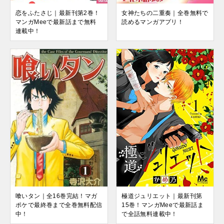
女神たちの二重奏｜全巻無料で
恋をふたさじ｜最新刊第2巻！
読めるマンガアプリ！
マンガMeeで最新話まで無料
連載中！
極道ジュリエット｜最新刊第
喰いタン｜全16巻完結！マガ
15巻！マンガMeeで最新話ま
ポケで最終巻まで全巻無料配信
で全話無料連載中！
中！