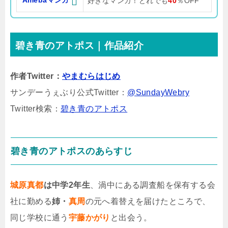
Amebaマンガ
好きなマンガ！どれでも
40
％OFF
碧き青のアトポス｜作品紹介
作者Twitter：
やまむらはじめ
サンデーうぇぶり公式Twitter：
@SundayWebry
Twitter検索：
碧き青のアトポス
碧き青のアトポスのあらすじ
城原真都
は中学2年生
、渦中にある調査船を保有する会
社に勤める
姉・
真周
の元へ着替えを届けたところで、
同じ学校に通う
宇藤かがり
と出会う。