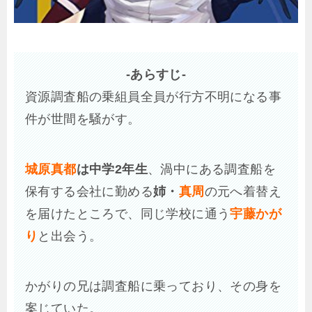
-あらすじ-
資源調査船の乗組員全員が行方不明になる事
件が世間を騒がす。
城原真都
は中学2年生
、渦中にある調査船を
保有する会社に勤める
姉・
真周
の元へ着替え
を届けたところで、同じ学校に通う
宇藤かが
り
と出会う。
かがりの兄は調査船に乗っており、その身を
案じていた。