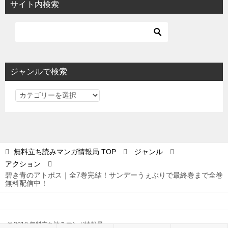
サイト内検索
ジャンルで検索
ジ
ャ
ン
ル
で
無料立ち読みマンガ情報局
TOP
ジャンル
検
アクション
索
碧き青のアトポス｜全7巻完結！サンデーうぇぶりで最終巻まで全巻
無料配信中！
© 2018 無料立ち読みマンガ情報局