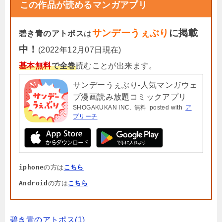
この作品が読めるマンガアプリ
サンデーうぇぶり
に掲載
碧き青のアトポス
は
中！
(2022年12月07日現在)
基本無料
で全巻
読むことが出来ます。
サンデーうぇぶり-人気マンガウェ
ブ漫画読み放題コミックアプリ
SHOGAKUKAN INC.
無料
posted with
ア
プリーチ
iphone
の方は
こちら
Android
の方は
こちら
碧き青のアトポス(1)