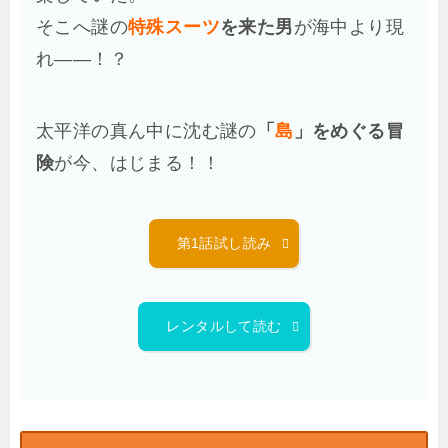
そこへ謎の
特殊スーツ
を来た男
が海中より現
れ――！？
太平洋の真ん中に沈む謎の
「
島
」をめぐる冒
険
が今、はじまる！！
第1話試し読み
レンタルして読む