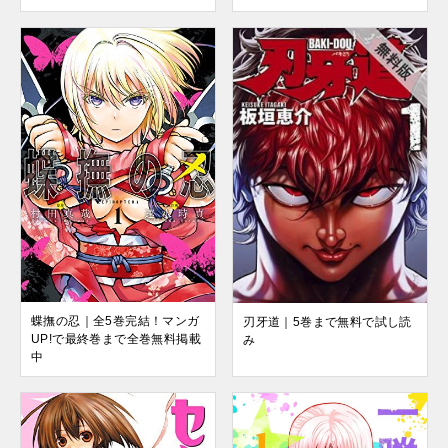
蝶撫の忍｜全5巻完結！マンガ
刃牙道｜5巻まで無料で試し読
UP!で最終巻まで全巻無料掲載
み
中