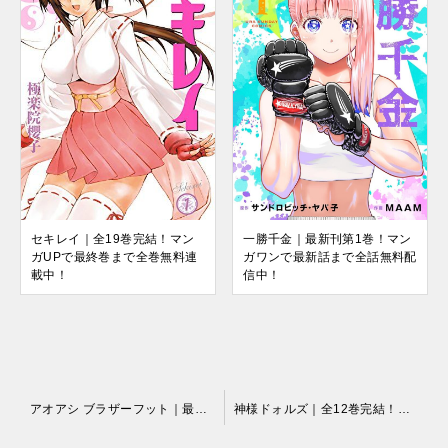
セキレイ｜全19巻完結！マン
一勝千金｜最新刊第1巻！マン
ガUPで最終巻まで全巻無料連
ガワンで最新話まで全話無料配
載中！
信中！
投
アオアシ ブラザーフット｜最新刊第1巻！サンデーうぇぶりで全話無料連載中！
神様ドォルズ｜全12巻完結！サンデーうぇぶりで最終巻まで全巻無料配信中！
稿