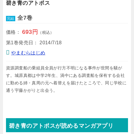
碧き青のアトポス
全7巻
完結
693円
価格：
（税込）
第1巻発売日：
2014/7/18
やまむらはじめ
資源調査船の乗組員全員が行方不明になる事件が世間を騒が
す。城原真都は中学2年生、渦中にある調査船を保有する会社
に勤める姉・真周の元へ着替えを届けたところで、同じ学校に
通う宇藤かがりと出会う。
碧き青のアトポスが読めるマンガアプリ