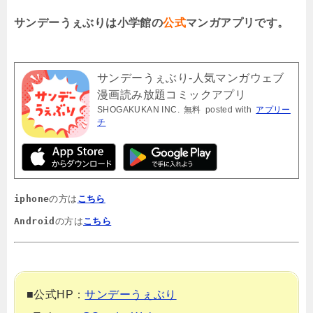
サンデーうぇぶりは小学館の
公式
マンガアプリです。
サンデーうぇぶり-人気マンガウェブ
漫画読み放題コミックアプリ
SHOGAKUKAN INC.
無料
posted with
アプリー
チ
iphone
の方は
こちら
Android
の方は
こちら
■公式HP：
サンデーうぇぶり