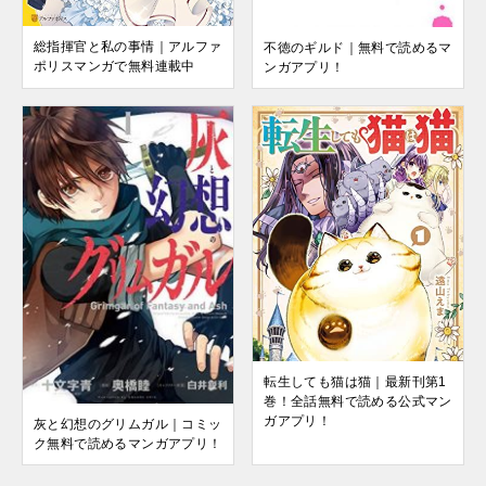
総指揮官と私の事情｜アルファ
不徳のギルド｜無料で読めるマ
ポリスマンガで無料連載中
ンガアプリ！
転生しても猫は猫｜最新刊第1
巻！全話無料で読める公式マン
ガアプリ！
灰と幻想のグリムガル｜コミッ
ク無料で読めるマンガアプリ！