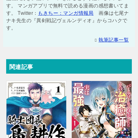
す。 マンガアプリで無料で読める漫画の感想書いてま
す。 Twitter：
もきちー：マンガ情報局
画像は七尾ナ
ナキ先生の『異剣戦記ヴェルンディオ』からコハクで
す。
執筆記事一覧
関連記事