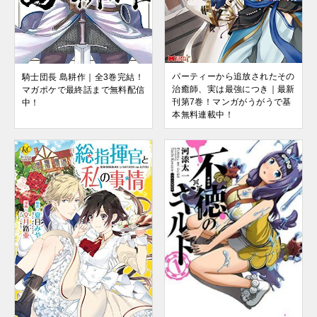
パーティーから追放されたその
騎士団長 島耕作｜全3巻完結！
治癒師、実は最強につき｜最新
マガポケで最終話まで無料配信
刊第7巻！マンガがうがうで基
中！
本無料連載中！