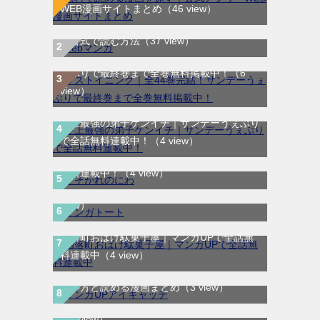
WEB漫画サイトまとめ
（46 view）
WEB漫画サイト一覧｜ブラウザで無料漫画
を公式で読む方法
（37 view）
ラストイニング｜全44巻完結！サンデーう
ぇぶりで最終巻まで全巻無料掲載中！
（6
view）
史上最強の弟子ケンイチ｜サンデーうぇぶり
で全話無料連載中！
（4 view）
たそがれのにわ｜全2巻完結！マンガUP!で
マンガトート｜リニューアルして新登場！女
無料連載中！
（4 view）
性向けの漫画が読めるマンガアプリ！
（4
view）
幽落町おばけ駄菓子屋｜マンガUPで全話無
料連載中
（4 view）
マンガUP!は無料で読める？作品チケットの
スーパーの裏でヤニ吸うふたりはどこで読め
使い方と読める漫画まとめ
（3 view）
る？マンガUP!で読む方法と作品情報まとめ
（3 view）