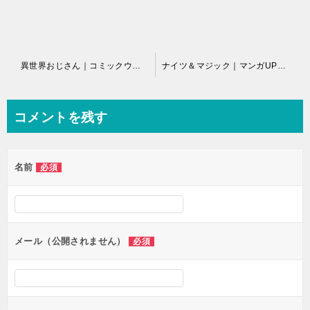
投
異世界おじさん｜コミックウォーカーで全話無料連載中
ナイツ＆マジック｜マンガUPで全話無料
稿
ナ
コメントを残す
ビ
ゲ
名前
必須
ー
シ
ョ
ン
メール（公開されません）
必須