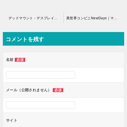
投
デッドマウント・デスプレイ｜最新刊第11巻！無料で読める公式マンガアプリ！
異世界コンビニNewDays｜マンガUPで全話無料
稿
ナ
コメントを残す
ビ
ゲ
名前
必須
ー
シ
ョ
ン
メール（公開されません）
必須
サイト