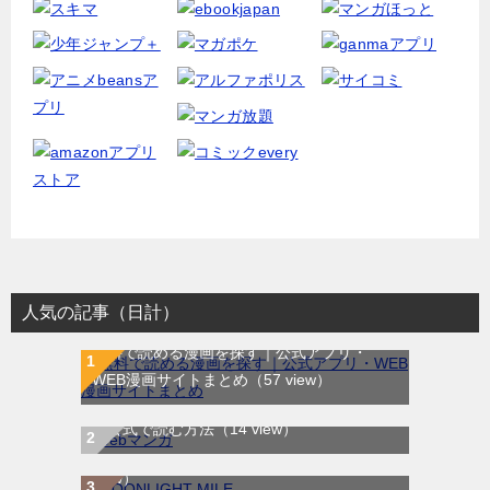
人気の記事（日計）
無料で読める漫画を探す｜公式アプリ・
WEB漫画サイトまとめ
（57 view）
WEB漫画サイト一覧｜ブラウザで無料漫画
MOONLIGHT MILE｜最新刊第23巻！マンガ
を公式で読む方法
（14 view）
ワンで最新刊まで全巻無料配信中！
（8
view）