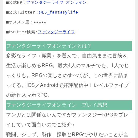
■公式HP：
ファンタジーライフ オンライン
■公式Twitter：
@L5_fantasylife
■オススメ度：★★★★★

■twitter検索:
ファンタジーライフ
ファンタジーライフオンラインとは？
多彩なライフ（職業）を選んで、自由気ままに冒険＆
生活が楽しめるRPG。最大4人のマルチでも、1人でじ
っくりも。RPGの楽しさのすべてが、この世界に詰ま
ってる。iOS／Androidで好評配信中！レベルファイブ
の新作スマホRPG。
ファンタジーライフオンライン プレイ感想
マンガとは関係ないんですがファンタジーRPGをプレ
イしていて面白いのでご紹介♪
戦闘、ジョブ、製作、採取とRPGでやりたいことが全