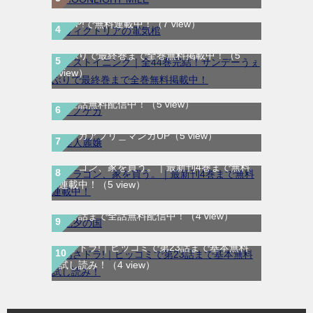
ヴィクトリアの電気棺｜最新刊第2巻！マン
ガUP!で無料連載中！
（7 view）
ラストイニング｜全44巻完結！サンデーう
ぇぶりで最終巻まで全巻無料掲載中！
（5
view）
テノゲカ｜最新刊第2巻！サンデーうぇぶり
で全話無料配信中！
（5 view）
怪人麗嬢｜最新話まで全話無料で読める公式
マンガアプリ＿マンガUP
（5 view）
ドラゴン、家を買う。｜最新刊4巻まで無料
連載中！
（5 view）
七夕の国｜全4巻完結！サンデーうぇぶりで
最終話まで全話無料配信中！
（4 view）
あさドラ!｜ビッコミで第23話まで基本無料
試し読み！
（4 view）