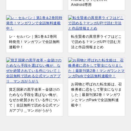
Android専用
レ・セルバン｜第1巻＆2巻同
転生賢者の異世界ライフはどこ
時発売！マンガワンで全話無料
で読める？マンガUP!で読む方
連載中！
法と作品情報まとめ
お荷物と呼ばれた転生姫は、召
貧乏国家の黒字改革～金儲けの
喚勇者に恋をして聖女になりま
ためなら手段を選ばない俺が、
した｜最新刊第2巻！マンガワ
なぜか絶賛されている件につい
ンとマンガParkで全話無料連
て｜全話無料で読める公式マン
載中！
ガアプリ＿マンガがうがう