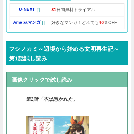
U-NEXT
31
日間無料トライアル
Amebaマンガ
好きなマンガ！どれでも
40
％OFF
フシノカミ～辺境から始める文明再生記～
第1話試し読み
画像クリックで試し読み
第1話「本は開かれた」