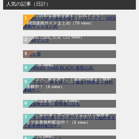
人気の記事（日計）
無料で読める漫画を探す｜公式アプリ・
WEB漫画サイトまとめ
（76 view）
WEB漫画サイト一覧｜ブラウザで無料漫画
龍と苺｜最新刊第4巻！全巻無料で読める公
を公式で読む方法
（21 view）
式マンガアプリ＿サンデーうぇぶり
（8
DARKER THAN BLACK-漆黒の花-｜全4巻完
view）
結！マンガUP!で最終巻まで全巻無料配信
中！
（6 view）
ドラゴン、家を買う。｜最新刊4巻まで無料
航宙軍士官、冒険者になる｜最新刊第6巻！
連載中！
（6 view）
第5巻まで無料で読めるマンガアプリ！※順
次無料話更新中！
（5 view）
マギ｜全37巻！サンデーうぇぶりで最終巻
まで全巻無料配信中！
（5 view）
青のオーケストラ｜マンガワンで全話無料連
愛してるゲームを終わらせたい｜サンデーう
載中
（5 view）