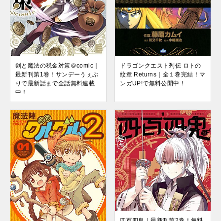
剣と魔法の税金対策＠comic｜
ドラゴンクエスト列伝 ロトの
最新刊第1巻！サンデーうぇぶ
紋章 Returns｜全１巻完結！マ
りで最新話まで全話無料連載
ンガUP!で無料公開中！
中！
四百四鬼｜最新刊第2巻！無料