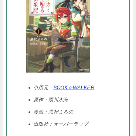
引用元：
BOOK☆WALKER
原作：雨川水海
漫画：黒杞よるの
出版社：オーバーラップ