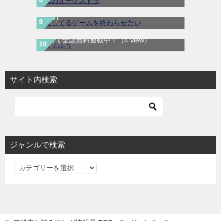
ぇぶりで最新話まで全話無料連載中
（4
view）
じょふう｜最新刊第1巻！マンガParkで最新
話まで全話無料連載中！
（4 view）
サイト内検索
ジャンルで検索
ジ
ャ
ン
ル
で