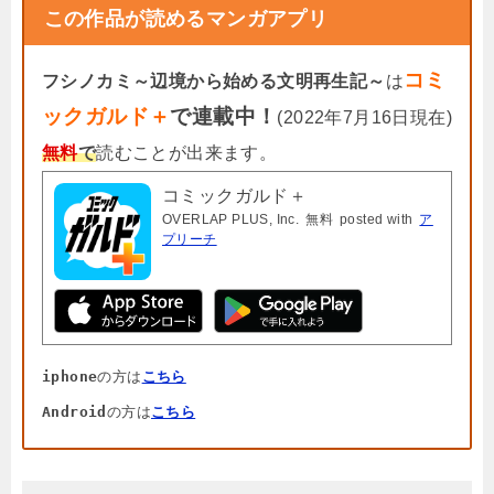
この作品が読めるマンガアプリ
コミ
フシノカミ～辺境から始める文明再生記～
は
ックガルド＋
で連載中！
(2022年7月16日現在)
無料
で
読むことが出来ます。
コミックガルド＋
OVERLAP PLUS, Inc.
無料
posted with
ア
プリーチ
iphone
の方は
こちら
Android
の方は
こちら