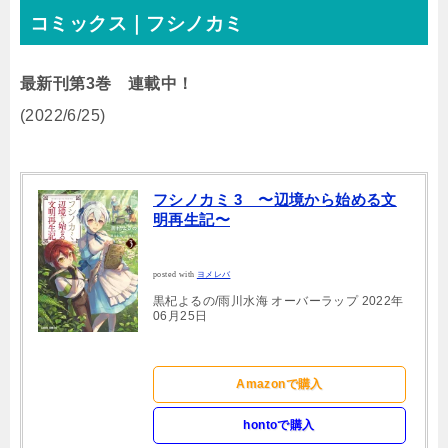
コミックス｜フシノカミ
最新刊第3巻 連載中！
(2022/6/25)
フシノカミ 3 〜辺境から始める文
明再生記〜
posted with
ヨメレバ
黒杞よるの/雨川水海 オーバーラップ 2022年
06月25日
Amazonで購入
hontoで購入