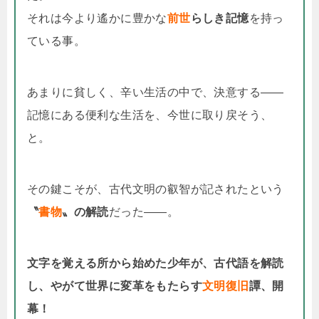
それは今より遙かに豊かな
前世
らしき記憶
を持っ
ている事。
あまりに貧しく、辛い生活の中で、決意する――
記憶にある便利な生活を、今世に取り戻そう、
と。
その鍵こそが、古代文明の叡智が記されたという
〝
書物
〟の解読
だった――。
文字を覚える所から始めた少年が、古代語を解読
し、やがて世界に変革をもたらす
文明復旧
譚
、開
幕！