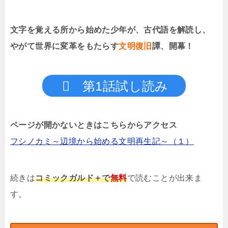
文字を覚える所から始めた少年が、古代語を解読し、
やがて世界に変革をもたらす
文明復旧
譚
、開幕！
第1話試し読み
ページが開かないときはこちらからアクセス
フシノカミ～辺境から始める文明再生記～（１）
続きは
コミックガルド＋で
無料
で読むことが出来ま
す。