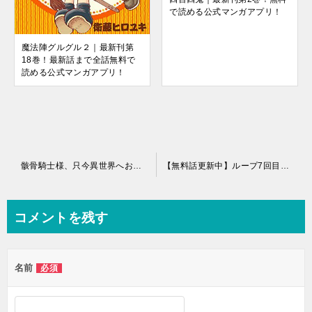
で読める公式マンガアプリ！
魔法陣グルグル２｜最新刊第
18巻！最新話まで全話無料で
読める公式マンガアプリ！
投
骸骨騎士様、只今異世界へお出掛け中｜最新刊第10巻！コミックガルド＋で基本無料連載中！
【無料話更新中】ループ7回目の悪役令嬢は、元敵国で自由気ままな花嫁生活を満喫する｜コミックガルド＋で基本無料連載中！
稿
ナ
コメントを残す
ビ
ゲ
名前
必須
ー
シ