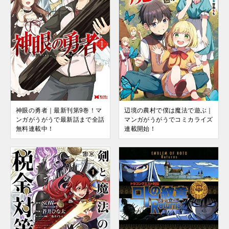
辺境の農村で僕は魔法で遊ぶ｜
神眼の勇者｜最新刊第9巻！マ
マンガがうがうでコミカライズ
ンガがうがうで最新話まで全話
連載開始！
無料連載中！