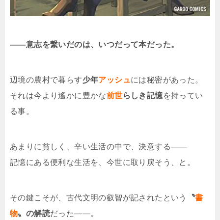
――意志を繋いだのは、いつだって本だった。
辺境の農村で暮らす
少年
アッシュ
には秘密があった。
それは今より遙かに豊かな
前世
らしき記憶
を持ってい
る事。
あまりに貧しく、辛い生活の中で、決意する――
記憶にある便利な生活を、今世に取り戻そう、と。
その鍵こそが、古代文明の叡智が記されたという
〝
書
物
〟の解読
だった――。