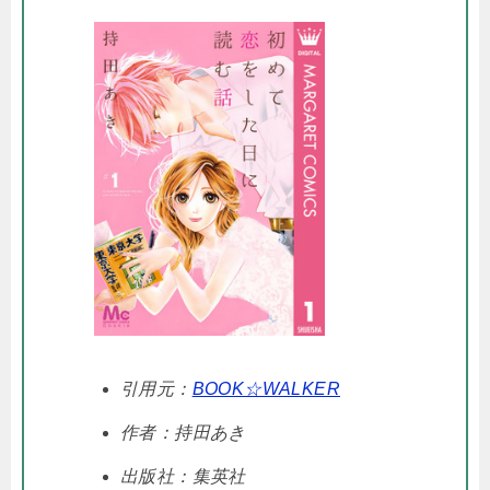
引用元：
BOOK☆WALKER
作者：持田あき
出版社：集英社