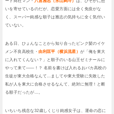
ート商社マン・
八雲雅志（永山絢斗）
は、ひそかに想
いを寄せているのだが、恋愛方面には全く免疫がな
く、スーパー鈍感な順子は雅志の気持ちに全く気付い
ていない。
ある日、ひょんなことから知り合ったピンク髪のイケ
メン不良高校生・
由利匡平（横浜流星）
が「俺を東大
に入れてくんない？」と順子のいる山王ゼミナールに
やって来て――！？ 名前を書けば入れるおバカ高校の
生徒が東大合格なんて…ましてや東大受験に失敗した
私が人を東大に合格させるなんて、絶対に無理！と断
る順子だったが…。
いちいち残念な32歳しくじり鈍感女子は、運命の恋に