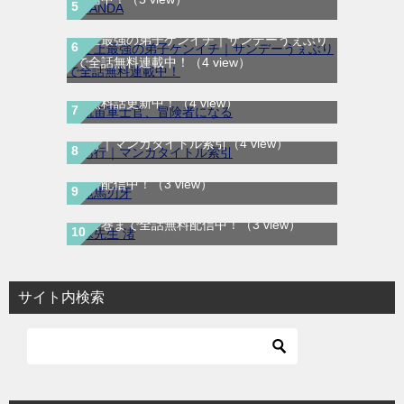
史上最強の弟子ケンイチ｜サンデーうぇぶり
航宙軍士官、冒険者になる｜最新刊第6巻！
で全話無料連載中！
（4 view）
第5巻まで無料で読めるマンガアプリ！※順
次無料話更新中！
（4 view）
範馬刃牙｜全37巻完結！全話無料で読める
あ行｜マンガタイトル索引
（4 view）
マンガプリ！マンガBANGで最終巻まで全話
無料配信中！
（3 view）
妹先生 渚｜全5巻完結！サンデーうぇぶりで
最終巻まで全話無料配信中！
（3 view）
サイト内検索