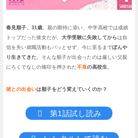
春見順子、31歳
。親の期待に添い、中学高校では成績
トップだった彼女だが、
大学受験に失敗してから
は自
信を失い就職活動もパッとせず、今に至るまで
ぼんや
り生きてきた
。そんな順子が出会ったのは厳しい父親
にろくでなしの烙印を押された
不良
の高校生
。
彼との出会い
は順子をどう変えていくのか？
第1話試し読み