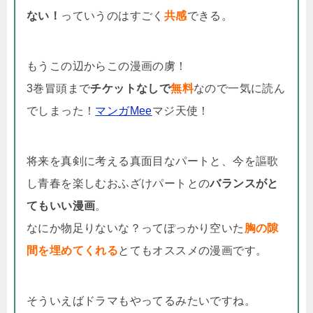
ない！
っていうのはすごく
共感
できる。
もうこの辺からこの漫画の虜！
3巻冒頭まで
チケットなしで
無料
なので一気に読ん
でしまった！
マンガMee
マジ天使！
将来を真剣に考える真面目なパートと、今を謳歌
し青春を楽しむおふざけパートとの
バランスがと
てもいい漫画
。
なにか物足りないな？ってぽっかり空いた
胸の隙
間を埋めてくれる
とてもオススメの漫画です。
そういえばドラマもやってるみたいですね。