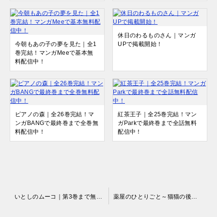
休日のわるものさん｜マンガ
今朝もあの子の夢を見た｜全1
UPで掲載開始！
巻完結！マンガMeeで基本無
料配信中！
ピアノの森｜全26巻完結！マ
紅茶王子｜全25巻完結！マン
ンガBANGで最終巻まで全巻無
ガParkで最終巻まで全話無料
料配信中！
配信中！
投
いとしのムーコ｜第3巻まで無料公開中！
薬屋のひとりごと～猫猫の後宮謎解き手帳～｜マンガワンで無料連載開始！
稿