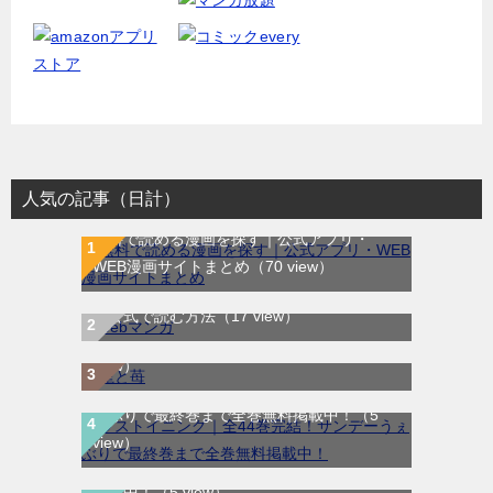
人気の記事（日計）
無料で読める漫画を探す｜公式アプリ・
WEB漫画サイトまとめ
（70 view）
WEB漫画サイト一覧｜ブラウザで無料漫画
龍と苺｜最新刊第4巻！全巻無料で読める公
を公式で読む方法
（17 view）
式マンガアプリ＿サンデーうぇぶり
（6
view）
ラストイニング｜全44巻完結！サンデーう
ぇぶりで最終巻まで全巻無料掲載中！
（5
view）
SANDA｜最新刊第3巻！マンガBANGで無料
配信中！
（5 view）