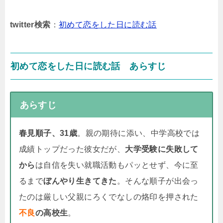
twitter検索
：
初めて恋をした日に読む話
初めて恋をした日に読む話 あらすじ
あらすじ
春見順子、31歳
。親の期待に添い、中学高校では
成績トップだった彼女だが、
大学受験に失敗して
から
は自信を失い就職活動もパッとせず、今に至
るまで
ぼんやり生きてきた
。そんな順子が出会っ
たのは厳しい父親にろくでなしの烙印を押された
不良
の高校生
。