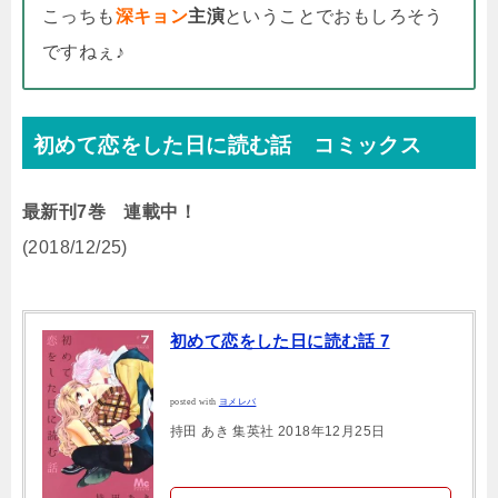
こっちも
深キョン
主演
ということでおもしろそう
ですねぇ♪
初めて恋をした日に読む話 コミックス
最新刊7巻 連載中！
(2018/12/25)
初めて恋をした日に読む話 7
posted with
ヨメレバ
持田 あき 集英社 2018年12月25日