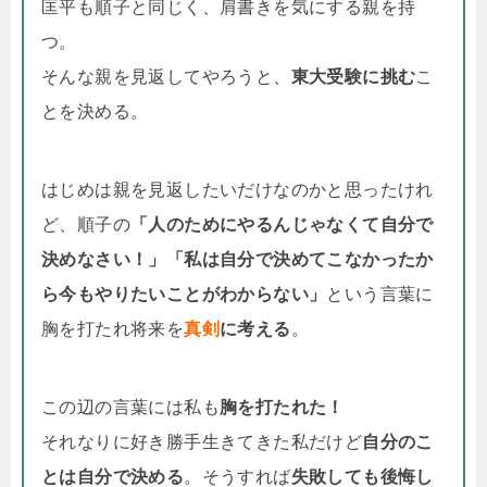
匡平も順子と同じく、肩書きを気にする親を持
つ。
そんな親を見返してやろうと、
東大受験に挑む
こ
とを決める。
はじめは親を見返したいだけなのかと思ったけれ
ど、順子の
「人のためにやるんじゃなくて自分で
決めなさい！」「私は自分で決めてこなかったか
ら今もやりたいことがわからない」
という言葉に
胸を打たれ将来を
真剣
に考える
。
この辺の言葉には私も
胸を打たれた！
それなりに好き勝手生きてきた私だけど
自分のこ
とは自分で決める
。そうすれば
失敗しても後悔し