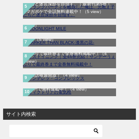
たちと迷宮深部を目指す。｜最新刊第5巻！
MOONLIGHT MILE｜最新刊第23巻！マンガ
マガポケで全話無料連載中！
（5 view）
ワンで最新刊まで全巻無料配信中！
（5
DARKER THAN BLACK-漆黒の花-｜全4巻完
view）
結！マンガUP!で最終巻まで全巻無料配信
中！
（5 view）
ラストイニング｜全44巻完結！サンデーう
ぇぶりで最終巻まで全巻無料掲載中！
（4
view）
シンデレラ・コンプレックス｜マンガMeeで
無料話毎週開放！
（4 view）
ヴィクトリアの電気棺｜最新刊第2巻！マン
ガUP!で無料連載中！
（4 view）
サイト内検索