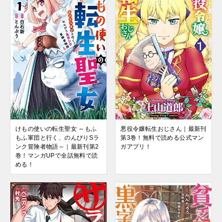
けもの使いの転生聖女 ～もふ
悪役令嬢転生おじさん｜最新刊
もふ軍団と行く、のんびりSラ
第3巻！無料で読める公式マン
ンク冒険者物語～｜最新刊第2
ガアプリ！
巻！マンガUPで全話無料で読
める！