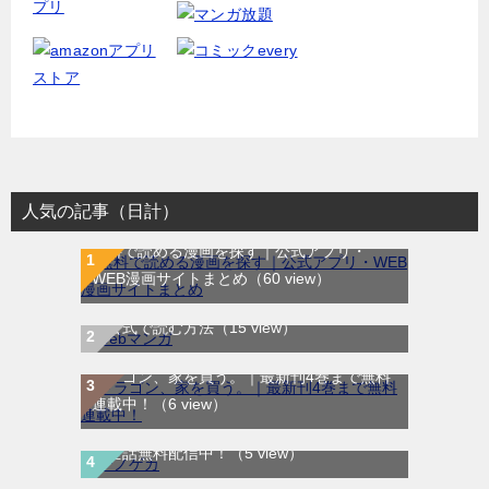
人気の記事（日計）
無料で読める漫画を探す｜公式アプリ・
WEB漫画サイトまとめ
（60 view）
WEB漫画サイト一覧｜ブラウザで無料漫画
を公式で読む方法
（15 view）
ドラゴン、家を買う。｜最新刊4巻まで無料
連載中！
（6 view）
テノゲカ｜最新刊第2巻！サンデーうぇぶり
で全話無料配信中！
（5 view）
Ａランクパーティを離脱した俺は、元教え子