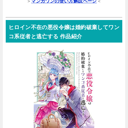
＞
マンガワンの使い方解説ページ
＜
ヒロイン不在の悪役令嬢は婚約破棄してワン
コ系従者と逃亡する 作品紹介