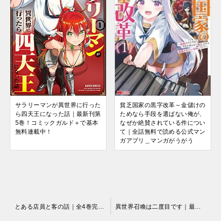
サラリーマンが異世界に行った
貧乏国家の黒字改革～金儲けの
ら四天王になった話｜最新刊第
ためなら手段を選ばない俺が、
5巻！コミックガルド＋で基本
なぜか絶賛されている件につい
無料連載中！
て｜全話無料で読める公式マン
ガアプリ＿マンガがうがう
投
とある店員と客の話｜全4巻完結！マンガUP!で最終話まで全巻無料配信中！
異世界召喚は二度目です｜最新刊第7巻！マンガがうがうで最新話まで全話無料で連載中！
稿