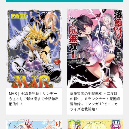
落第賢者の学院無双 ～二度目
MAR｜全15巻完結！サンデー
の転生、Ｓランクチート魔術師
うぇぶりで最終巻まで全話無料
冒険録～｜マンガUPでコミカ
配信中！
ライズ連載開始！