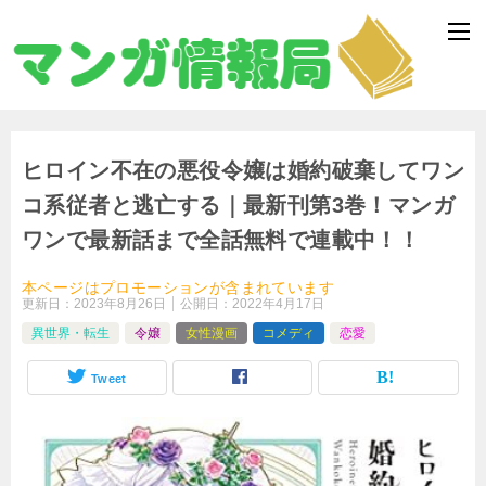
ヒロイン不在の悪役令嬢は婚約破棄してワン
コ系従者と逃亡する｜最新刊第3巻！マンガ
ワンで最新話まで全話無料で連載中！！
本ページはプロモーションが含まれています
更新日：
2023年8月26日
公開日：
2022年4月17日
異世界・転生
令嬢
女性漫画
コメディ
恋愛
Tweet