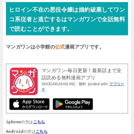
ヒロイン不在の悪役令嬢は婚約破棄してワン
コ系従者と逃亡するはマンガワンで全話無料
で読むことができます。
マンガワンは小学館の
公式
漫画アプリです。
マンガワン-毎日更新！最新話まで全
話読める無料漫画アプリ
SHOGAKUKAN INC.
無料
posted with
アプリー
チ
iphone
の方は
こちら
Android
の方は
こちら