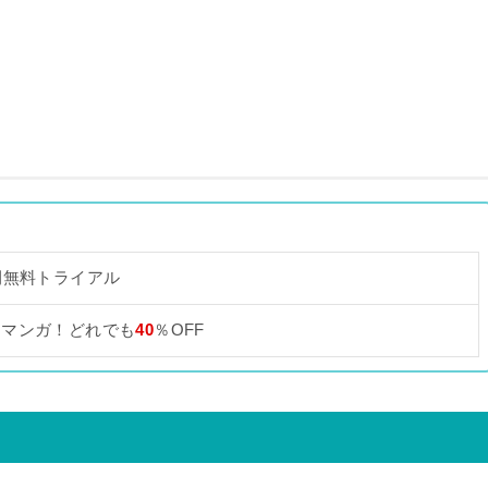
間無料トライアル
なマンガ！どれでも
40
％OFF