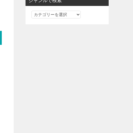
ジャンルで検索
ジ
ャ
ン
ル
で
検
索