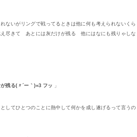
しれないがリングで戦ってるときは他に何も考えられないくら
燃え尽きて あとには灰だけが残る 他にはなにも残りゃしな
残る(〃´ー｀)=3 フッ
」
男としてひとつのことに熱中して何かを成し遂げるって言うの