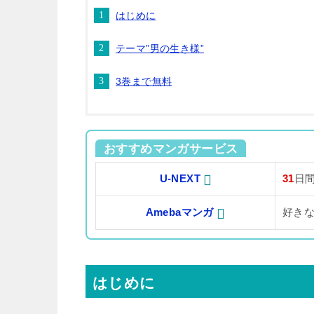
はじめに
テーマ”男の生き様”
3巻まで無料
おすすめマンガサービス
U-NEXT
31
日
Amebaマンガ
好き
はじめに