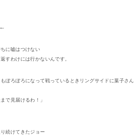
←
持ちに嘘はつけない
き返すわけには行かないんです。
ともぼろぼろになって戦っているときリングサイドに葉子さん
後まで見届けるわ！」
走り続けてきたジョー