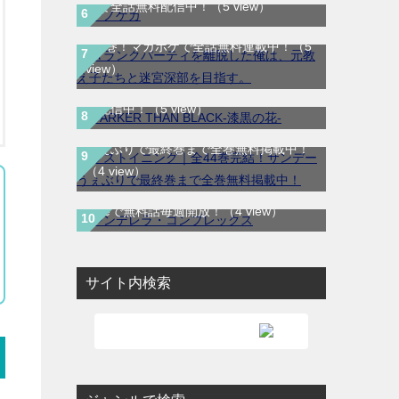
Ａランクパーティを離脱した俺は、元教
りで全話無料配信中！
（5 view）
え子たちと迷宮深部を目指す。｜最新刊
第5巻！マガポケで全話無料連載中！
（5
DARKER THAN BLACK-漆黒の花-｜全4
view）
巻完結！マンガUP!で最終巻まで全巻無
料配信中！
（5 view）
ラストイニング｜全44巻完結！サンデー
うぇぶりで最終巻まで全巻無料掲載中！
（4 view）
シンデレラ・コンプレックス｜マンガ
Meeで無料話毎週開放！
（4 view）
サイト内検索