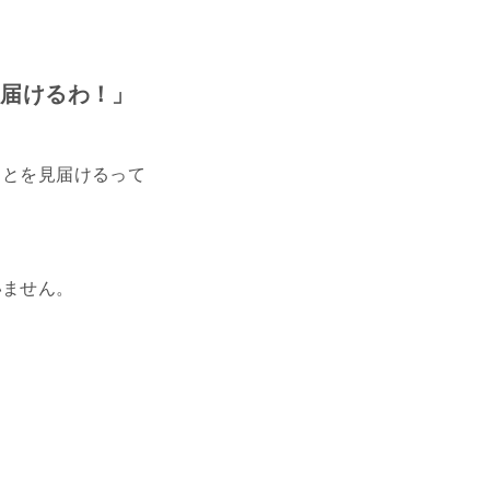
見届けるわ！」
ことを見届けるって
いません。
。
。