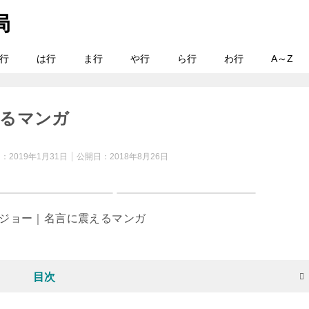
行
は行
ま行
や行
ら行
わ行
A～Z
えるマンガ
日：
2019年1月31日
公開日：
2018年8月26日
目次