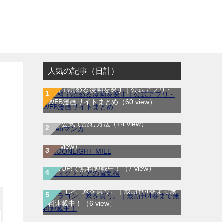
人気の記事（日計）
無料で読める漫画を探す｜公式アプリ・
WEB漫画サイトまとめ
（60 view）
WEB漫画サイト一覧｜ブラウザで無料漫
MOONLIGHT MILE｜最新刊第23巻！マ
画を公式で読む方法
（14 view）
ンガワンで最新刊まで全巻無料配信中！
（8 view）
ヴィクトリアの電気棺｜最新刊第2巻！マ
ンガUP!で無料連載中！
（7 view）
ドラゴン、家を買う。｜最新刊4巻まで無
料連載中！
（6 view）
テノゲカ｜最新刊第2巻！サンデーうぇぶ