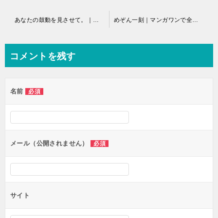
投
あなたの鼓動を見させて。｜マンガワンで全話無料連載中
めぞん一刻｜マンガワンで全巻無料公開中
稿
ナ
コメントを残す
ビ
ゲ
名前
必須
ー
シ
ョ
ン
メール（公開されません）
必須
サイト