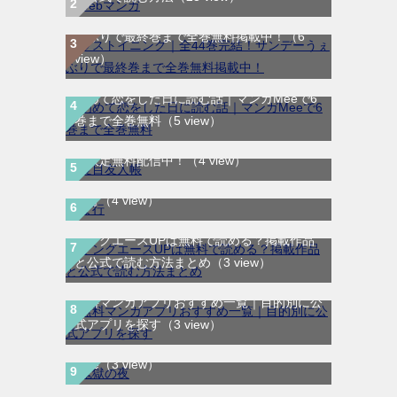
ラストイニング｜全44巻完結！サンデーう
ぇぶりで最終巻まで全巻無料掲載中！
（6
view）
初めて恋をした日に読む話｜マンガMeeで6
巻まで全巻無料
（5 view）
夏目友人帳｜最新刊30巻！マンガParkで期
間限定無料配信中！
（4 view）
ま行
（4 view）
ヤングエースUPは無料で読める？掲載作品
と公式で読む方法まとめ
（3 view）
無料マンガアプリおすすめ一覧｜目的別に公
鬼獄の夜｜全14巻完結！最終話まで全話無
式アプリを探す
（3 view）
料で読める公式マンガアプリ＿マンガ
Mee
（3 view）
SANDA｜最新刊第3巻！マンガBANGで無料