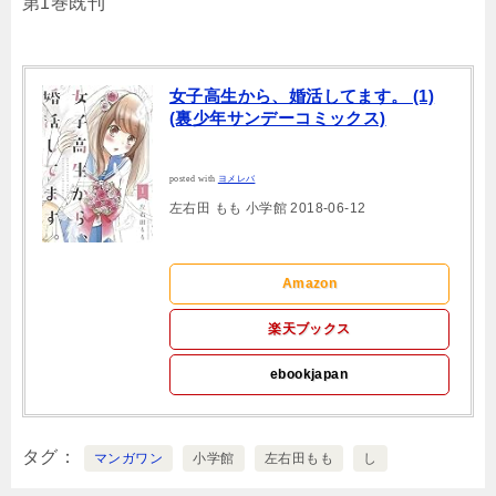
第1巻既刊
女子高生から、婚活してます。 (1)
(裏少年サンデーコミックス)
posted with
ヨメレバ
左右田 もも 小学館 2018-06-12
Amazon
楽天ブックス
ebookjapan
タグ
マンガワン
小学館
左右田もも
し