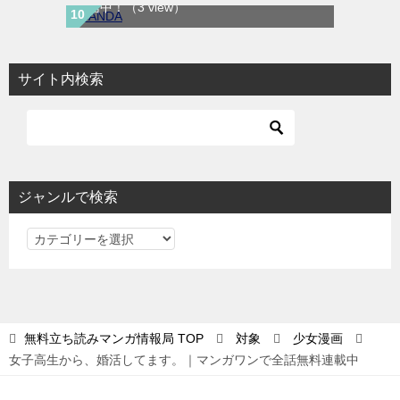
配信中！
（3 view）
サイト内検索
ジャンルで検索
ジ
ャ
ン
ル
で
無料立ち読みマンガ情報局
TOP
対象
少女漫画
検
女子高生から、婚活してます。｜マンガワンで全話無料連載中
索