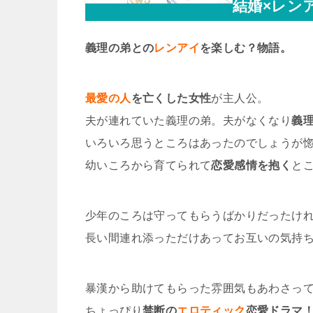
結婚×レン
義理の弟との
レンアイ
を楽しむ？物語。
最愛の人
を亡くした女性
が主人公。
夫が連れていた義理の弟。夫がなくなり
義
いろいろ思うところはあったのでしょうが
幼いころから育てられて
恋愛感情を抱く
と
少年のころは守ってもらうばかりだったけ
長い間連れ添っただけあってお互いの気持
暴漢から助けてもらった雰囲気もあわさっ
ちょっぴり
禁断の
エロティック
恋愛ドラマ