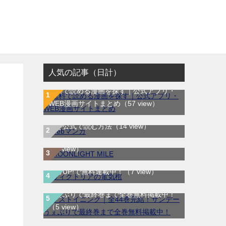
人気の記事（日計）
無料で読める漫画を探す｜公式アプリ・
WEB漫画サイトまとめ
（57 view）
WEB漫画サイト一覧｜ブラウザで無料漫
MOONLIGHT MILE｜最新刊第23巻！マ
画を公式で読む方法
（14 view）
ンガワンで最新刊まで全巻無料配信中！
（8 view）
ヴィクトリアの電気棺｜最新刊第2巻！マ
ンガUP!で無料連載中！
（7 view）
ラストイニング｜全44巻完結！サンデー
うぇぶりで最終巻まで全巻無料掲載中！
（5 view）
テノゲカ｜最新刊第2巻！サンデーうぇぶ