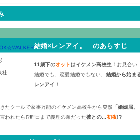
み
結婚×レンアイ。 のあらすじ
OK☆WALKER
彬
11歳下の
オット
はイケメン高校生！
お見合い
泉社
結婚でも、恋愛結婚でもない、
結婚から始ま
レンアイ！
きたクールで家事万能のイケメン高校生から突然
「婚姻届、
言われたら!?昨日まで義理の弟だった
彼との…
初夜
!?