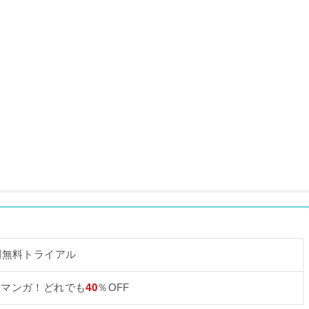
間無料トライアル
なマンガ！どれでも
40
％OFF