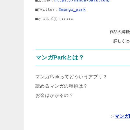
■公式HP：
https://manga-park.com/
■Twitter：
@manga_park
■オススメ度：★★★★★
作品の掲載
詳しくは
マンガParkとは？
マンガParkってどういうアプリ？
読めるマンガの種類は？
お金はかかるの？
＞
マンガ