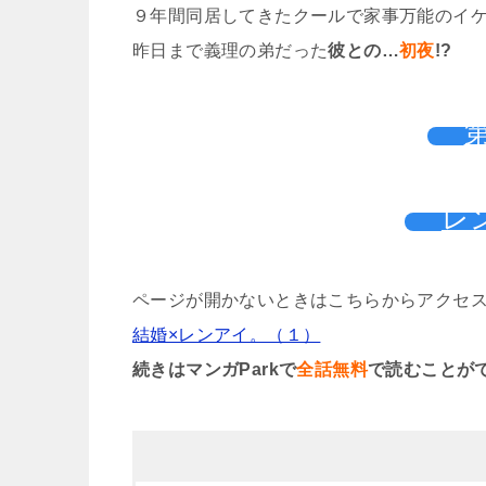
９年間同居してきたクールで家事万能のイ
昨日まで義理の弟だった
彼との…
初夜
!?
レ
ページが開かないときはこちらからアクセ
結婚×レンアイ。（１）
続きはマンガParkで
全話無料
で読むことが