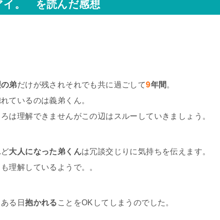
アイ。 を読んだ感想
理の弟
だけが残されそれでも共に過ごして
9
年間
。
惚れているのは義弟くん。
ころは理解できませんがこの辺はスルーしていきましょう。
れど
大人になった弟くん
は冗談交じりに気持ちを伝えます。
ちも理解しているようで。。
てある日
抱かれる
ことをOKしてしまうのでした。
！