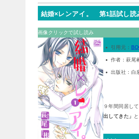
結婚×レンアイ。 第1話試し読
画像クリックで試し読み
引用元：
BO
作者：萩尾
出版社：白
９年間同居して
出してきた」
と