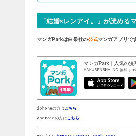
「結婚×レンアイ。」が読める
マンガParkは白泉社の
公式
マンガアプリで
マンガPark｜人気の
HAKUSENSHA.INC
無料
pos
iphone
の方は
こちら
Android
の方は
こちら