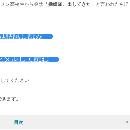
ケメン高校生から突然
「婚姻届、出してきた」
と言われたら!?
第1話試し読み
ンタルして読む
スしてください
できます。
目次