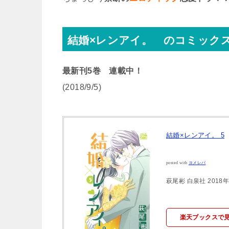
結婚×レンアイ。 のコミック
最新刊5巻 連載中！
(2018/9/5)
結婚×レンアイ。 5
posted with
ヨメレバ
萩尾彬 白泉社 2018年
楽天ブックスで