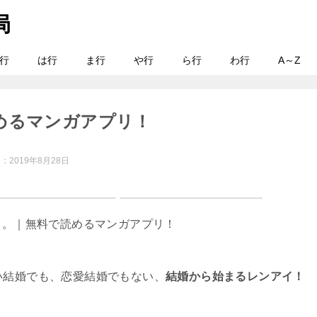
行
は行
ま行
や行
ら行
わ行
A～Z
めるマンガアプリ！
日：
2019年8月28日
い結婚でも、恋愛結婚でもない、
結婚から始まるレンアイ！