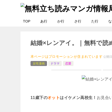
TOP
あ行
か行
さ行
た行
な
結婚×レンアイ。｜無料で読
本ページはプロモーションが含まれています
公開
女性漫画
ドラマ
恋愛
11歳下の
オット
はイケメン高校生！
お見合