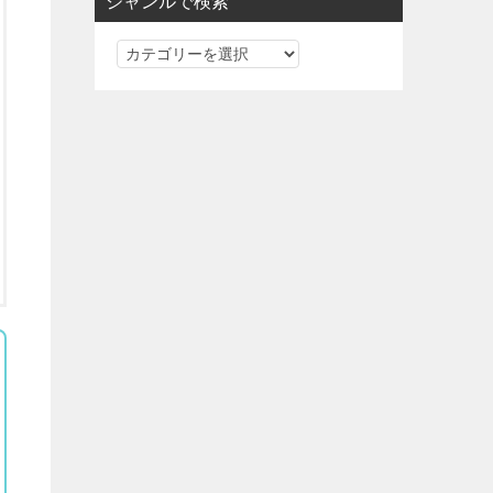
ジャンルで検索
ジ
ャ
ン
ル
で
検
索