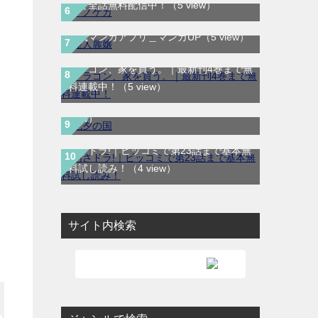
りで全話無料配信中！
（5 view）
怪人麗嬢｜最新話まで全話無料で読める
公式マンガアプリ＿マンガUP
（5 view）
ドラゴン、家を買う。｜最新刊4巻まで無
七夕の国｜全4巻完結！サンデーうぇぶり
料連載中！
（5 view）
で最終話まで全話無料配信中！
（4
view）
あさドラ!｜ビッコミで第23話まで基本無
料試し読み！
（4 view）
サイト内検索