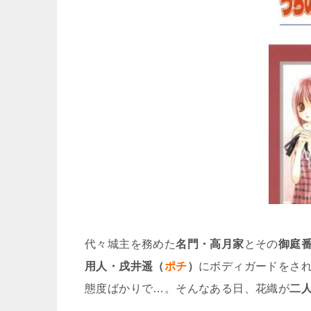
代々城主を務めた
名門・高月家
とその
御庭
用人・戌井遥（
ポチ
）
にボディガードをさ
態度ばかりで…。そんなある日、花織が
二