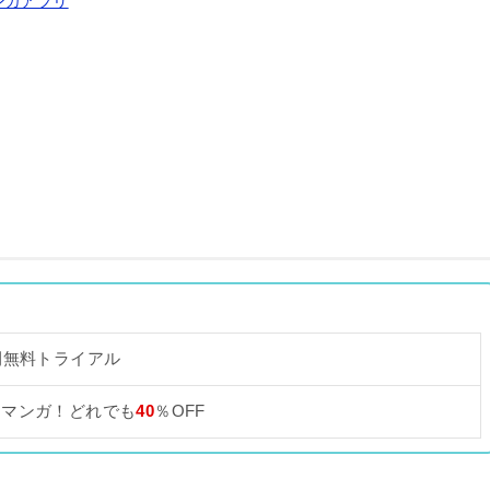
ンガアプリ
間無料トライアル
なマンガ！どれでも
40
％OFF