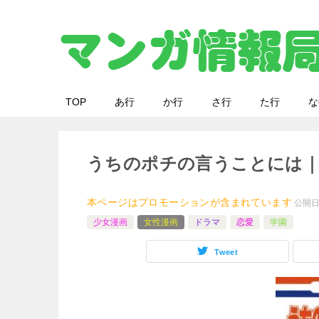
TOP
あ行
か行
さ行
た行
な
うちのポチの言うことには
本ページはプロモーションが含まれています
公開
少女漫画
女性漫画
ドラマ
恋愛
学園
Tweet