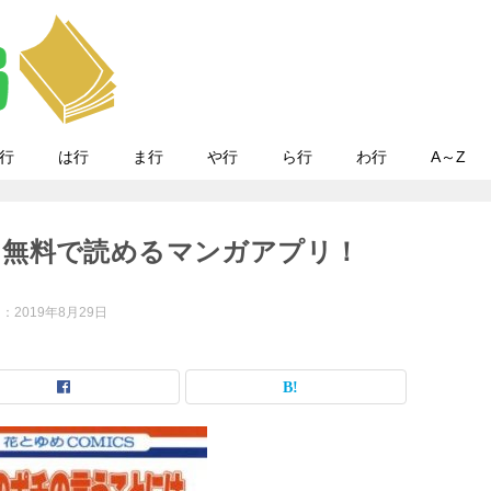
行
は行
ま行
や行
ら行
わ行
A～Z
｜無料で読めるマンガアプリ！
日：
2019年8月29日