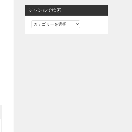
ジャンルで検索
ジ
ャ
ン
ル
で
検
索