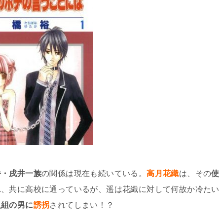
番・戌井一族
の関係は現在も続いている。
高月花織
は、その
使
れ、共に高校に通っているが、遥は花織に対して何故か冷たい
人組の男に
誘拐
されてしまい！？