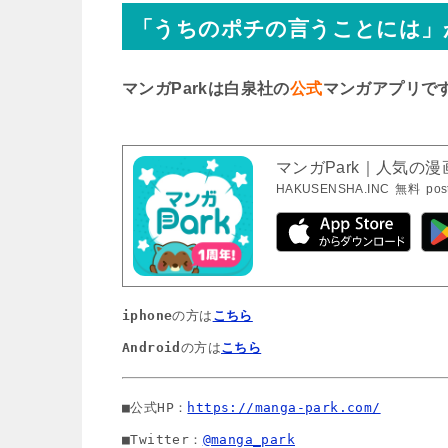
「うちのポチの言うことには」
マンガParkは白泉社の
公式
マンガアプリで
マンガPark｜人気の
HAKUSENSHA.INC
無料
pos
iphone
の方は
こちら
Android
の方は
こちら
■公式HP：
https://manga-park.com/
■Twitter：
@manga_park