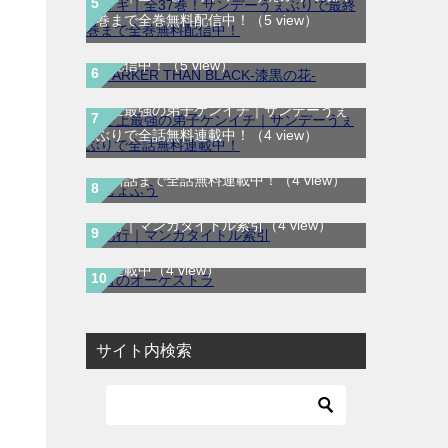
DARKER THAN BLACK-漆黒の花-｜全4
巻まで全巻無料配信中！
（5 view）
巻完結！マンガUP!で最終巻まで全巻無
料配信中！
（5 view）
史上最強の弟子ケンイチ｜サンデーうぇ
ぶりで全話無料連載中！
（4 view）
じょふう｜最新刊第1巻！マンガParkで
最新話まで全話無料連載中！
（4 view）
あ行｜マンガタイトル索引
（4 view）
青のオーケストラ｜マンガワンで全話無
料連載中
（4 view）
サイト内検索