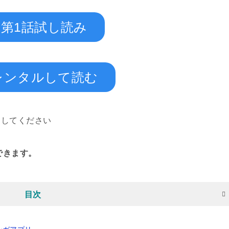
第1話試し読み
レンタルして読む
スしてください
できます。
目次