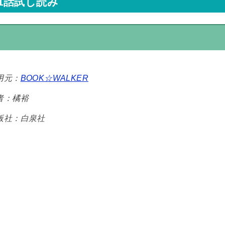
1話試し読み
用元：
BOOK☆WALKER
者：橘裕
版社：白泉社