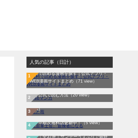
人気の記事（日計）
無料で読める漫画を探す｜公式アプリ・
WEB漫画サイトまとめ
（71 view）
WEB漫画サイト一覧｜ブラウザで無料漫
龍と苺｜最新刊第4巻！全巻無料で読める
画を公式で読む方法
（20 view）
公式マンガアプリ＿サンデーうぇぶり
（8
航宙軍士官、冒険者になる｜最新刊第6
view）
巻！第5巻まで無料で読めるマンガアプ
リ！※順次無料話更新中！
（5 view）
マギ｜全37巻！サンデーうぇぶりで最終