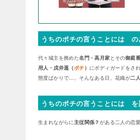
うちのポチの言うことには の
代々城主を務めた
名門・高月家
とその
御庭
用人・戌井遥（
ポチ
）
にボディガードをさ
態度ばかりで…。そんなある日、花織が
二
うちのポチの言うことには を
生まれながらに
主従関係？
がある二人の恋