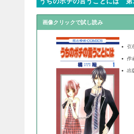
うちのポチの言うことには 第
画像クリックで試し読み
引
作
出