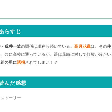
あらすじ
番・戌井一族
の関係は現在も続いている。
高月花織
は、その
使
れ、共に高校に通っているが、遥は花織に対して何故か冷たい
人組の男に
誘拐
されてしまい！？
読んだ感想
愛ストーリー