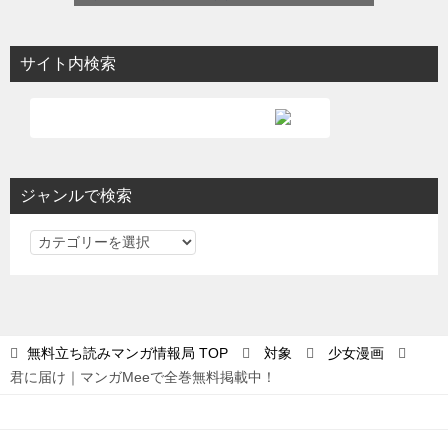
サイト内検索
ジャンルで検索
ジ
ャ
ン
ル
で
無料立ち読みマンガ情報局
TOP
対象
少女漫画
検
君に届け｜マンガMeeで全巻無料掲載中！
索