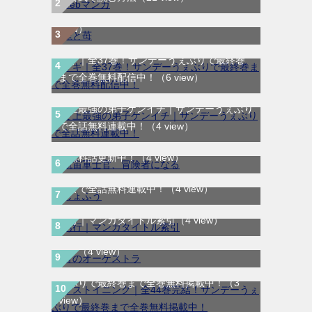
式マンガアプリ＿サンデーうぇぶり
（8
view）
マギ｜全37巻！サンデーうぇぶりで最終巻
まで全巻無料配信中！
（6 view）
史上最強の弟子ケンイチ｜サンデーうぇぶり
航宙軍士官、冒険者になる｜最新刊第6巻！
で全話無料連載中！
（4 view）
第5巻まで無料で読めるマンガアプリ！※順
次無料話更新中！
（4 view）
じょふう｜最新刊第1巻！マンガParkで最新
話まで全話無料連載中！
（4 view）
あ行｜マンガタイトル索引
（4 view）
青のオーケストラ｜マンガワンで全話無料連
載中
（4 view）
ラストイニング｜全44巻完結！サンデーう
ぇぶりで最終巻まで全巻無料掲載中！
（3
view）