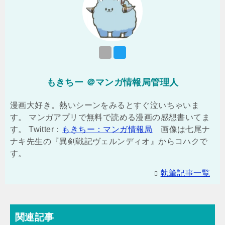
もきちー ＠マンガ情報局管理人
漫画大好き。熱いシーンをみるとすぐ泣いちゃいま
す。 マンガアプリで無料で読める漫画の感想書いてま
す。 Twitter：
もきちー：マンガ情報局
画像は七尾ナ
ナキ先生の『異剣戦記ヴェルンディオ』からコハクで
す。
執筆記事一覧
関連記事