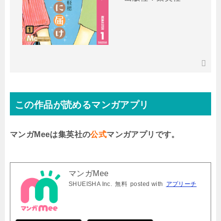
この作品が読めるマンガアプリ
マンガMeeは集英社の
公式
マンガアプリです。
マンガMee
SHUEISHA Inc.
無料
posted with
アプリーチ