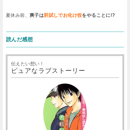
夏休み前、
爽子は
肝試しでお化け役
をやることに!?
読んだ感想
伝えたい想い！
ピュアなラブストーリー