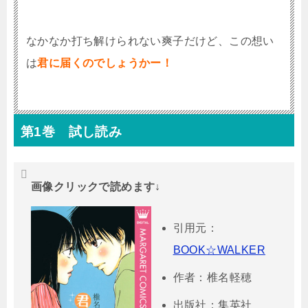
なかなか打ち解けられない爽子だけど、この想い
は
君に届くのでしょうかー！
第1巻 試し読み
画像クリックで読めます↓
引用元：
BOOK☆WALKER
作者：椎名軽穂
出版社：集英社