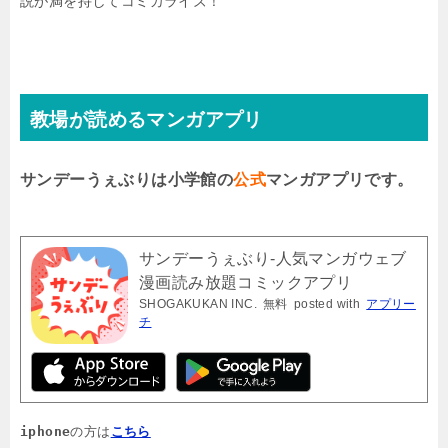
説が満を持してコミカライズ！
教場が読めるマンガアプリ
サンデーうぇぶりは小学館の
公式
マンガアプリです。
サンデーうぇぶり-人気マンガウェブ
漫画読み放題コミックアプリ
SHOGAKUKAN INC.
無料
posted with
アプリー
チ
iphone
の方は
こちら