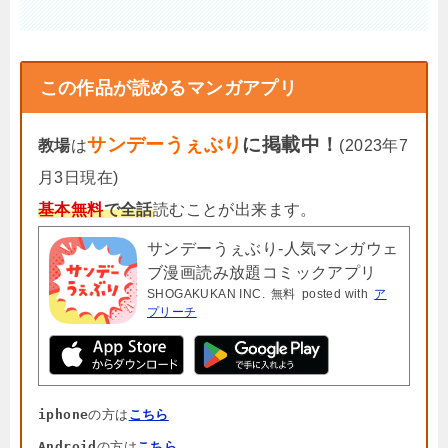
この作品が読めるマンガアプリ
サンデーうぇぶり
に掲載中！
教場
は
(2023年7
月3日現在)
基本無料
で全話
読むことが出来ます。
サンデーうぇぶり-人気マンガウェ
ブ漫画読み放題コミックアプリ
SHOGAKUKAN INC.
無料
posted with
ア
プリーチ
iphone
の方は
こちら
Android
の方は
こちら