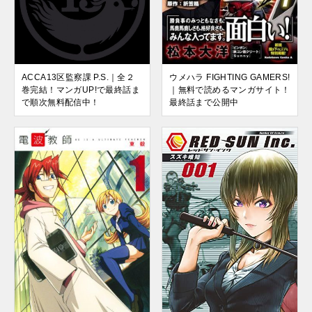
ACCA13区監察課 P.S.｜全２
ウメハラ FIGHTING GAMERS!
巻完結！マンガUP!で最終話ま
｜無料で読めるマンガサイト！
で順次無料配信中！
最終話まで公開中