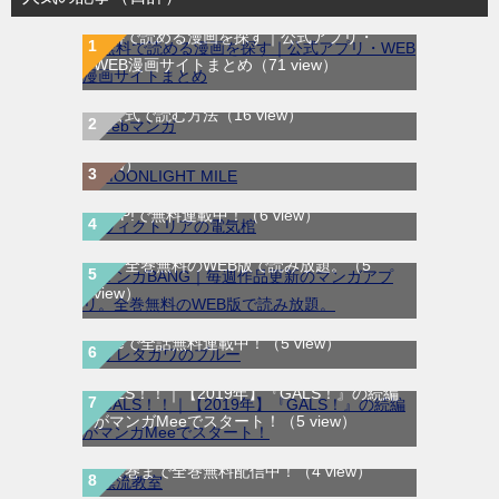
無料で読める漫画を探す｜公式アプリ・
WEB漫画サイトまとめ
（71 view）
WEB漫画サイト一覧｜ブラウザで無料漫画
MOONLIGHT MILE｜最新刊第23巻！マンガ
を公式で読む方法
（16 view）
ワンで最新刊まで全巻無料配信中！
（10
view）
ヴィクトリアの電気棺｜最新刊第2巻！マン
ガUP!で無料連載中！
（6 view）
マンガBANG｜毎週作品更新のマンガアプ
リ。全巻無料のWEB版で読み放題。
（5
サレタガワのブルー｜最新刊第5巻！妻の不
view）
倫から始まる物語の結末やいかに！マンガ
Meeで全話無料連載中！
（5 view）
GALS！！｜【2019年】『GALS！』の続編
がマンガMeeでスタート！
（5 view）
漂流教室｜全6巻完結！サンデーうぇぶりで
最終巻まで全巻無料配信中！
（4 view）
LOVE SO LIFE｜全17巻完結！マンガParkで