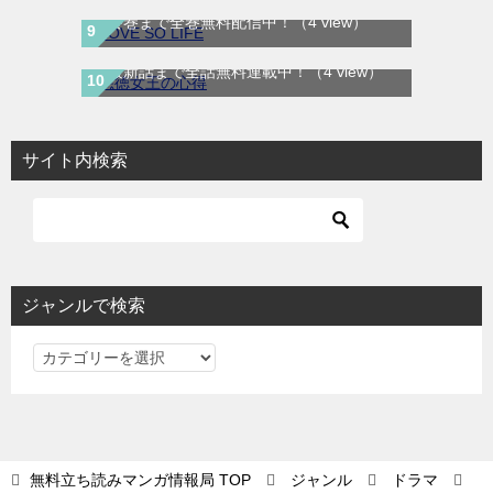
最終巻まで全巻無料配信中！
（4 view）
悪徳女王の心得｜最新刊第3巻！マンガUP!
で最新話まで全話無料連載中！
（4 view）
サイト内検索
ジャンルで検索
ジ
ャ
ン
ル
で
無料立ち読みマンガ情報局
TOP
ジャンル
ドラマ