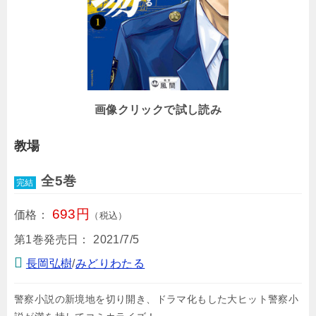
画像クリックで試し読み
教場
全5巻
完結
693円
価格：
（税込）
第1巻発売日：
2021/7/5
長岡弘樹
/
みどりわたる
警察小説の新境地を切り開き、ドラマ化もした大ヒット警察小