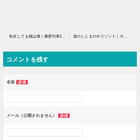
投
転生しても猫は猫｜最新刊第1巻！全話無料で読める公式マンガアプリ！
波のしじまのホリゾント｜小川麻衣子最新作連載開始！全話無料で読める公式マンガアプリ！
稿
ナ
コメントを残す
ビ
ゲ
名前
必須
ー
シ
ョ
ン
メール（公開されません）
必須