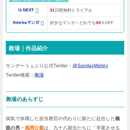
U-NEXT
31
日間無料トライアル
Amebaマンガ
好きなマンガ！どれでも
40
％OFF
教場｜作品紹介
サンデーうぇぶり公式Twitter：
@SundayWebry
Twitter検索：
教場
教場のあらすじ
病気で休職した担当教官の代わりに新たに赴任した
義
眼の男・
風間公親
は、九十八期生たちに「卒業させる