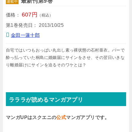
最新刊第9巻
連載中
607円
価格：
（税込）
第1巻発売日：
2013/10/25
金田一蓮十郎
自宅ではいつもおっぱい丸出し素っ裸状態の石村亜衣。バーで
酔っ払っていた桐島に婚姻届にサインをさせ、その翌日いきな
り離婚届けにサインを迫るそのワケとは？
ラララが読めるマンガアプリ
マンガUPはスクエニの
公式
マンガアプリです。