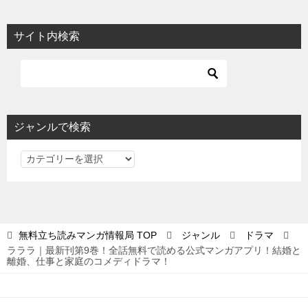
サイト内検索
ジャンルで検索
ジ
ャ
ン
ル
で
無料立ち読みマンガ情報局
TOP
ジャンル
ドラマ
検
ラララ｜最新刊第9巻！全話無料で読める公式マンガアプリ！結婚と
索
離婚、仕事と家庭のコメディドラマ！