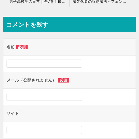
投
男子高校生の日常｜全7巻！最終話まで全巻無料で読める公式マンガアプリ＿マンガUP
魔欠落者の収納魔法～フェンリルが住み着きました～｜全話無料で読める公式マンガアプリ＿コミックがうがう
稿
ナ
コメントを残す
ビ
ゲ
名前
必須
ー
シ
ョ
ン
メール（公開されません）
必須
サイト