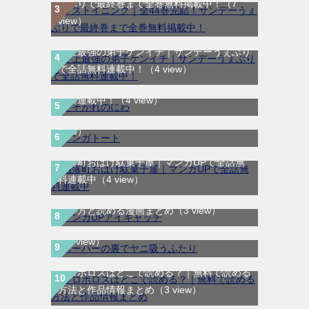
ぇぶりで最終巻まで全巻無料掲載中！
（7
view）
史上最強の弟子ケンイチ｜サンデーうぇぶり
で全話無料連載中！
（4 view）
たそがれのにわ｜全2巻完結！マンガUP!で
マンガトート｜リニューアルして新登場！女
無料連載中！
（4 view）
性向けの漫画が読めるマンガアプリ！
（4
view）
幽落町おばけ駄菓子屋｜マンガUPで全話無
料連載中
（4 view）
マンガUP!は無料で読める？作品チケットの
スーパーの裏でヤニ吸うふたりはどこで読め
使い方と読める漫画まとめ
（3 view）
る？マンガUP!で読む方法と作品情報まとめ
（3 view）
ウロボロスはどこで読める？｜無料で読める
方法と作品情報まとめ
（3 view）