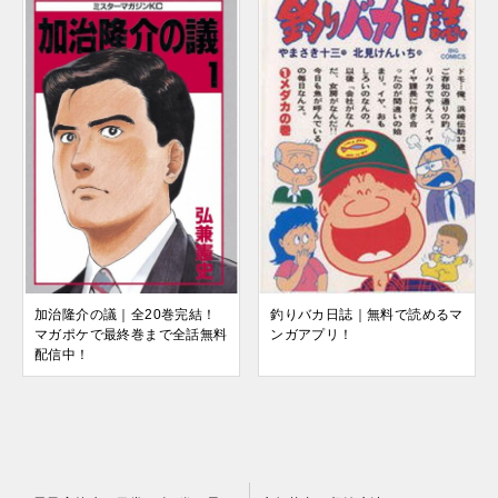
加治隆介の議｜全20巻完結！
釣りバカ日誌｜無料で読めるマ
マガポケで最終巻まで全話無料
ンガアプリ！
配信中！