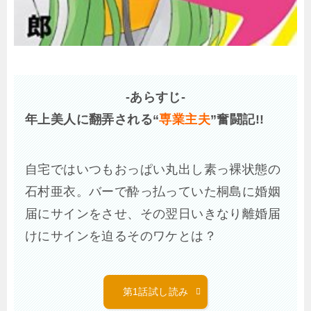
-あらすじ-
年上美人に翻弄される“
専業主夫
”奮闘記!!
自宅ではいつもおっぱい丸出し素っ裸状態の
石村亜衣。バーで酔っ払っていた桐島に婚姻
届にサインをさせ、その翌日いきなり離婚届
けにサインを迫るそのワケとは？
第1話試し読み