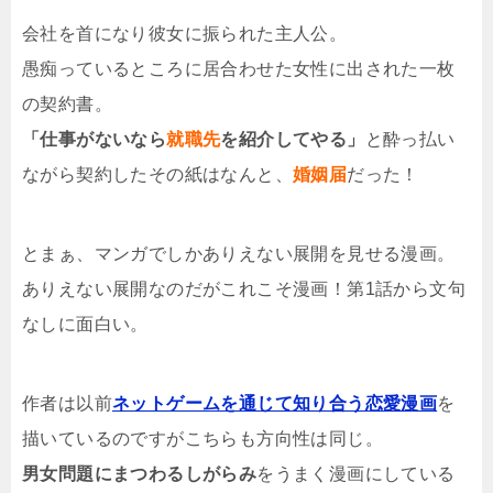
会社を首になり彼女に振られた主人公。
愚痴っているところに居合わせた女性に出された一枚
の契約書。
「仕事がないなら
就職先
を紹介してやる」
と酔っ払い
ながら契約したその紙はなんと、
婚姻届
だった！
とまぁ、マンガでしかありえない展開を見せる漫画。
ありえない展開なのだがこれこそ漫画！第1話から文句
なしに面白い。
作者は以前
ネットゲームを通じて知り合う恋愛漫画
を
描いているのですがこちらも方向性は同じ。
男女問題にまつわるしがらみ
をうまく漫画にしている