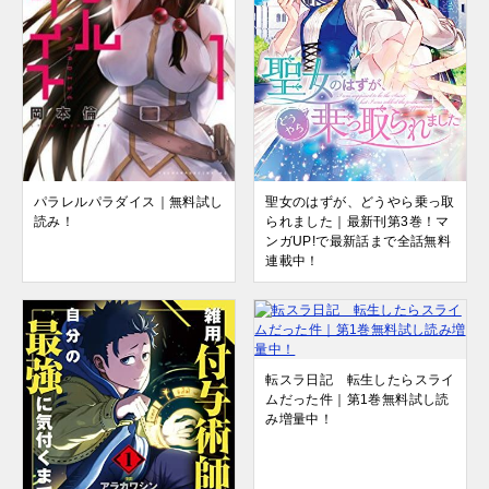
聖女のはずが、どうやら乗っ取
パラレルパラダイス｜無料試し
られました｜最新刊第3巻！マ
読み！
ンガUP!で最新話まで全話無料
連載中！
転スラ日記 転生したらスライ
ムだった件｜第1巻無料試し読
み増量中！