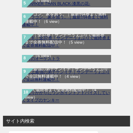
中！
（6 view）
ドラゴン、家を買う。｜最新刊4巻まで無料
連載中！
（6 view）
マギ｜全37巻！サンデーうぇぶりで最終巻
まで全巻無料配信中！
（5 view）
青のオーケストラ｜マンガワンで全話無料連
載中
（5 view）
史上最強の弟子ケンイチ｜サンデーうぇぶり
通りがかりにワンポイントアドバイスしてい
で全話無料連載中！
（4 view）
くタイプのヤンキー｜全8巻完結！マンガ
UP!で最終巻まで全巻無料配信中！
（4
view）
サイト内検索