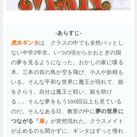
-あらすじ-
虎水ギンタ
は、クラスの中でも全然パッとし
ない中学2年生。いつの頃からかおとぎの国
の夢を見るようになった。おかしの家に喋る
木。三本の首の鳥が空を飛び、小人や妖精も
いる。そんな平和な世界に魔王が現れて、姫
をさらう。自分は魔王と戦い、姫を助け
る…。そんな夢をもう100回以上も見ている
のだ。そんなある日、教室の中に
夢の世界に
つながる「
扉
」
が突然現れた。クラスメイト
が止めるのも聞かずに、ギンタはずっと憧れ