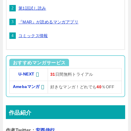
第1話試し読み
『MAR』が読めるマンガアプリ
コミックス情報
おすすめマンガサービス
U-NEXT
31
日間無料トライアル
Amebaマンガ
好きなマンガ！どれでも
40
％OFF
作品紹介
作者Twitter：
安西信行