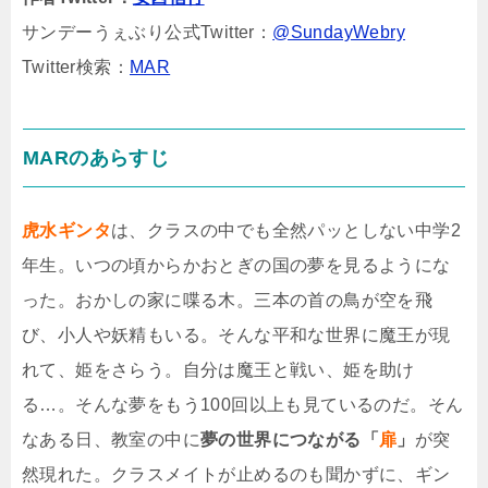
サンデーうぇぶり公式Twitter：
@SundayWebry
Twitter検索：
MAR
MARのあらすじ
虎水ギンタ
は、クラスの中でも全然パッとしない中学2
年生。いつの頃からかおとぎの国の夢を見るようにな
った。おかしの家に喋る木。三本の首の鳥が空を飛
び、小人や妖精もいる。そんな平和な世界に魔王が現
れて、姫をさらう。自分は魔王と戦い、姫を助け
る…。そんな夢をもう100回以上も見ているのだ。そん
なある日、教室の中に
夢の世界につながる「
扉
」
が突
然現れた。クラスメイトが止めるのも聞かずに、ギン