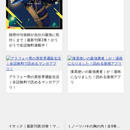
雑用付与術師が自分の最強に気
付くまで｜最新刊第2巻！がう
がうで全話無料連載中！
漆黒使いの最強勇者｜が！漫画
アラフォー男の異世界通販生活
になりました！読める漫画アプ
｜全話無料で読めるマンガアプ
リ
リ！
投
イサック｜最新刊第16巻！マガポケで最新話まで全話無料配信中！
くノ一ツバキの胸の内｜全9巻完結！サンデーうぇぶりで最終巻まで全話無料配信中！