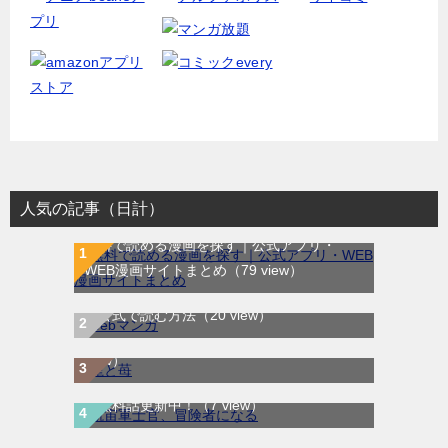
人気の記事（日計）
無料で読める漫画を探す｜公式アプリ・
WEB漫画サイトまとめ
（79 view）
WEB漫画サイト一覧｜ブラウザで無料漫画
龍と苺｜最新刊第4巻！全巻無料で読める公
を公式で読む方法
（20 view）
式マンガアプリ＿サンデーうぇぶり
（10
航宙軍士官、冒険者になる｜最新刊第6巻！
view）
第5巻まで無料で読めるマンガアプリ！※順
DARKER THAN BLACK-漆黒の花-｜全4巻完
次無料話更新中！
（7 view）
結！マンガUP!で最終巻まで全巻無料配信