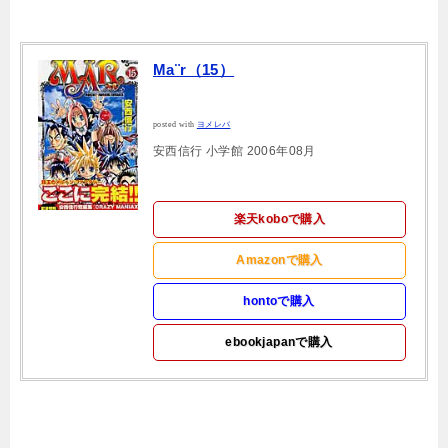
Ma¨r（15）
posted with
ヨメレバ
安西信行 小学館 2006年08月
楽天koboで購入
Amazonで購入
hontoで購入
ebookjapanで購入