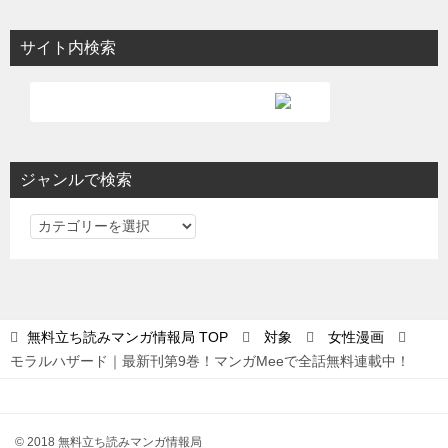
サイト内検索
ジャンルで検索
ジ
ャ
ン
ル
で
無料立ち読みマンガ情報局
TOP
対象
女性漫画
検
モラルハザード｜最新刊第9巻！マンガMeeで全話無料連載中！
索
© 2018 無料立ち読みマンガ情報局