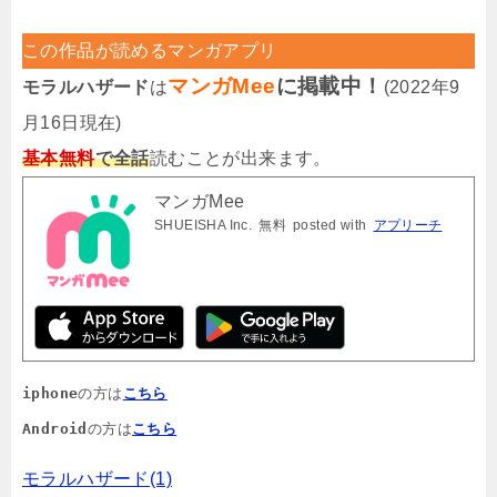
この作品が読めるマンガアプリ
マンガMee
に掲載中！
モラルハザード
は
(2022年9
月16日現在)
基本無料
で全話
読むことが出来ます。
マンガMee
SHUEISHA Inc.
無料
posted with
アプリーチ
iphone
の方は
こちら
Android
の方は
こちら
モラルハザード(1)