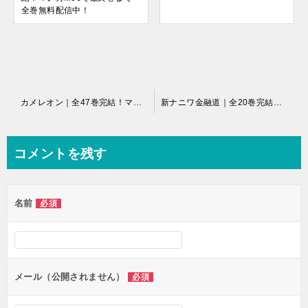
全巻無料配信中！
投
カメレオン｜全47巻完結！マンガBANGで最終巻まで全巻無料配信中！
新ナニワ金融道｜全20巻完結！マンガBANGで最終巻まで全巻無料配信中！
稿
ナ
コメントを残す
ビ
ゲ
名前
必須
ー
シ
ョ
ン
メール（公開されません）
必須