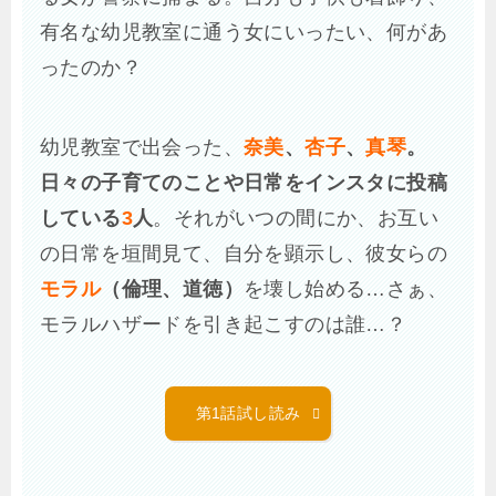
有名な幼児教室に通う女にいったい、何があ
ったのか？
幼児教室で出会った、
奈美
、
杏子
、
真琴
。
日々の子育てのことや日常をインスタに投稿
している
3
人
。それがいつの間にか、お互い
の日常を垣間見て、自分を顕示し、彼女らの
モラル
（倫理、道徳）
を壊し始める…さぁ、
モラルハザードを引き起こすのは誰…？
第1話試し読み