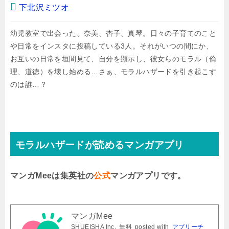
下北沢ミツオ
幼児教室で出会った、奈美、杏子、真琴。日々の子育てのこと
や日常をインスタに投稿している3人。それがいつの間にか、
お互いの日常を垣間見て、自分を顕示し、彼女らのモラル（倫
理、道徳）を壊し始める…さぁ、モラルハザードを引き起こす
のは誰…？
モラルハザードが読めるマンガアプリ
マンガMeeは集英社の
公式
マンガアプリです。
マンガMee
SHUEISHA Inc.
無料
posted with
アプリーチ