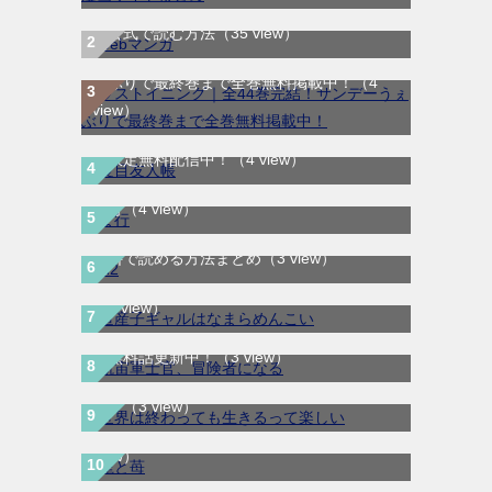
WEB漫画サイト一覧｜ブラウザで無料漫画
を公式で読む方法
（35 view）
ラストイニング｜全44巻完結！サンデーう
ぇぶりで最終巻まで全巻無料掲載中！
（4
view）
夏目友人帳｜最新刊30巻！マンガParkで期
間限定無料配信中！
（4 view）
ま行
（4 view）
H2はどこで読める？｜サンデーうぇぶりで
道産子ギャルはなまらめんこい｜最新刊第
無料で読める方法まとめ
（3 view）
12巻！少年ジャンプ＋で全話無料配信中！
航宙軍士官、冒険者になる｜最新刊第6巻！
（3 view）
第5巻まで無料で読めるマンガアプリ！※順
世界は終わっても生きるって楽しい｜最新刊
次無料話更新中！
（3 view）
第3巻！コミックガルド＋で基本無料連載
龍と苺｜最新刊第4巻！全巻無料で読める公
中！
（3 view）
式マンガアプリ＿サンデーうぇぶり
（3
view）