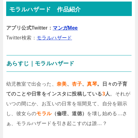
モラルハザード 作品紹介
アプリ公式Twitter：
マンガMee
Twitter検索：
モラルハザード
あらすじ｜モラルハザード
幼児教室で出会った、
奈美
、
杏子
、
真琴
。日々の子育
てのことや日常をインスタに投稿している
3
人
。それが
いつの間にか、お互いの日常を垣間見て、自分を顕示
し、彼女らの
モラル
（倫理、道徳）
を壊し始める…さ
ぁ、モラルハザードを引き起こすのは誰…？