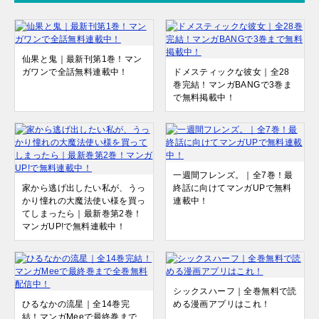
仙果と鬼｜最新刊第1巻！マン
ガワンで全話無料連載中！
ドメスティックな彼女｜全28
巻完結！マンガBANGで3巻ま
で無料掲載中！
一週間フレンズ。｜全7巻！最
家から逃げ出したい私が、うっ
終話に向けてマンガUPで無料
かり憧れの大魔法使い様を買っ
連載中！
てしまったら｜最新巻第2巻！
マンガUP!で無料連載中！
シックスハーフ｜全巻無料で読
ひるなかの流星｜全14巻完
める漫画アプリはこれ！
結！マンガMeeで最終巻まで