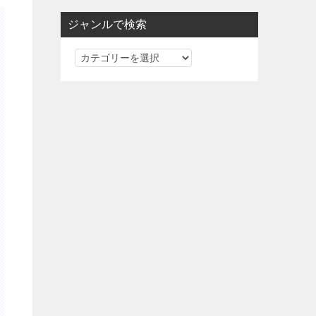
ジャンルで検索
ジ
ャ
ン
ル
で
検
索