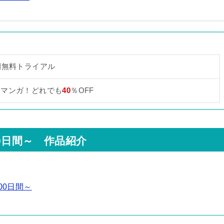
間無料トライアル
なマンガ！どれでも
40
％OFF
0日間～ 作品紹介
00日間～