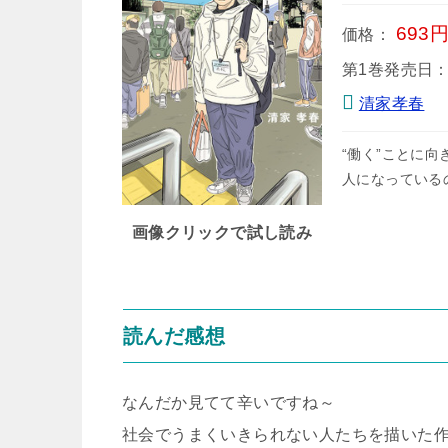
693
価格：
第1巻発売日
清家孝春
“働く”ことに
人になっている
画像クリックで試し読み
読んだ感想
なんだか見てて辛いですね～
社会でうまくいきられない人たちを描いた