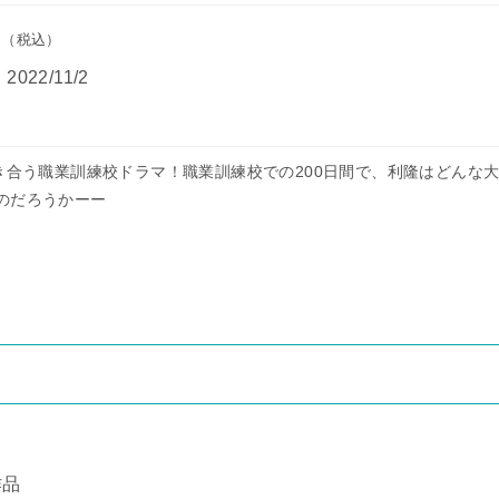
円
（税込）
：
2022/11/2
向き合う職業訓練校ドラマ！職業訓練校での200日間で、利隆はどんな
のだろうかーー
作品