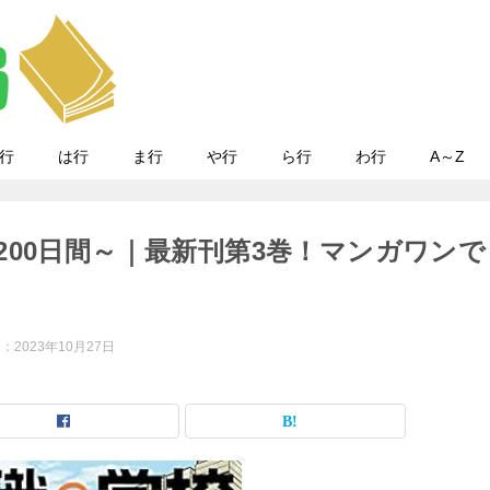
行
は行
ま行
や行
ら行
わ行
A～Z
200日間～｜最新刊第3巻！マンガワンで
日：
2023年10月27日