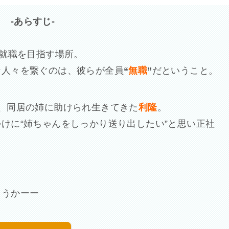
-あらすじ-
再就職を目指す場所。
な人々を繋ぐのは、彼らが全員
“
無職
”
だということ。
、同居の姉に助けられ生きてきた
利隆
。
けに“姉ちゃんをしっかり送り出したい”と思い正社
ろうかーー