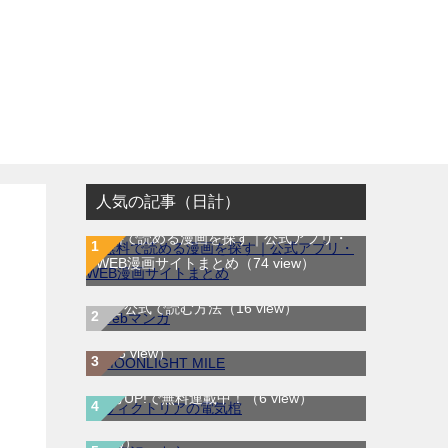
人気の記事（日計）
無料で読める漫画を探す｜公式アプリ・
WEB漫画サイトまとめ
（74 view）
WEB漫画サイト一覧｜ブラウザで無料漫
MOONLIGHT MILE｜最新刊第23巻！マ
画を公式で読む方法
（16 view）
ンガワンで最新刊まで全巻無料配信中！
（13 view）
ヴィクトリアの電気棺｜最新刊第2巻！マ
古事記（中辛）｜最新刊第2巻！サンデー
ンガUP!で無料連載中！
（6 view）
うぇぶりで第1巻全話無料配信中！
（5
view）