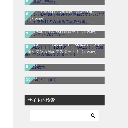
マンガBANG｜毎週作品更新のマンガア
プリ。全巻無料のWEB版で読み放題。
サレタガワのブルー｜最新刊第5巻！妻の
（5 view）
不倫から始まる物語の結末やいかに！マ
ンガMeeで全話無料連載中！
（5 view）
GALS！！｜【2019年】『GALS！』の続
漂流教室｜全6巻完結！サンデーうぇぶり
編がマンガMeeでスタート！
（5 view）
で最終巻まで全巻無料配信中！
（4
LOVE SO LIFE｜全17巻完結！マンガ
view）
Parkで最終巻まで全巻無料配信中！
（4
view）
サイト内検索