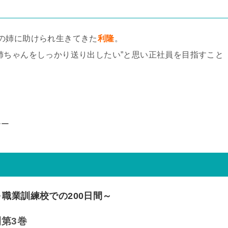
の姉に助けられ生きてきた
利隆
。
姉ちゃんをしっかり送り出したい”と思い正社員を目指すこと
ーー
職業訓練校での200日間～
第3巻