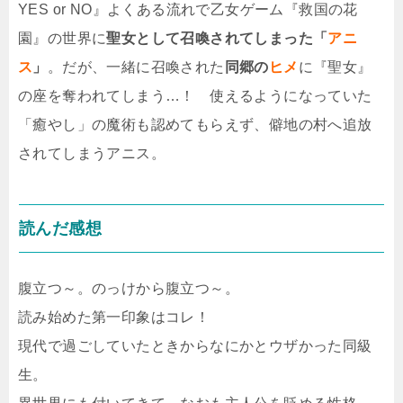
YES or NO』よくある流れで乙女ゲーム『救国の花
園』の世界に
聖女として召喚されてしまった「
アニ
ス
」
。だが、一緒に召喚された
同郷の
ヒメ
に『聖女』
の座を奪われてしまう…！ 使えるようになっていた
「癒やし」の魔術も認めてもらえず、僻地の村へ追放
されてしまうアニス。
読んだ感想
腹立つ～。のっけから腹立つ～。
読み始めた第一印象はコレ！
現代で過ごしていたときからなにかとウザかった同級
生。