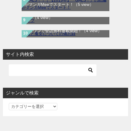
ラフ（ROUGH） 感想レビュー｜水泳×青春
がマンガMeeでスタート！
（5 view）
×恋がまっすぐ刺さる名作【読む方法も紹
介】
（4 view）
僕と魔女についての備忘録｜全5巻完結！マ
ンガワンで全話無料連載開始！
（4 view）
サイト内検索
ジャンルで検索
ジ
ャ
ン
ル