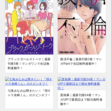
ブラックガールズトーク｜最新
救済不倫｜最新刊第2巻！マン
刊第5巻！マンガワンで全話無
ガParkで全話無料連載中！
料連載中！
七海みなみは輝きたい｜『弱キ
ャラ友崎くん』のスピンオフ！
黒執事｜最新刊第34巻！マン
ガUP!で最新話まで順次無料連
載中！