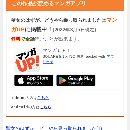
この作品が読めるマンガアプリ
マン
聖女のはずが、どうやら乗っ取られました
は
ガUP
に掲載中！
(2022年3月5日現在)
無料
で全話
読むことが出来ます。
マンガＵＰ！
SQUARE ENIX INC
無料
posted with
アプ
リーチ
iphone
の方は
こちら
Android
の方は
こちら
聖女のはずが、どうやら乗っ取られました(1)