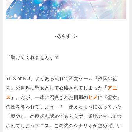
-あらすじ-
『助けてくれませんか？
YES or NO』よくある流れで乙女ゲーム『救国の花
園』の世界に
聖女として召喚されてしまった「
アニ
ス
」
。だが、一緒に召喚された
同郷の
ヒメ
に『聖女』
の座を奪われてしまう…！ 使えるようになっていた
「癒やし」の魔術も認めてもらえず、僻地の村へ追放
されてしまうアニス。この先のシナリオが進めば、い