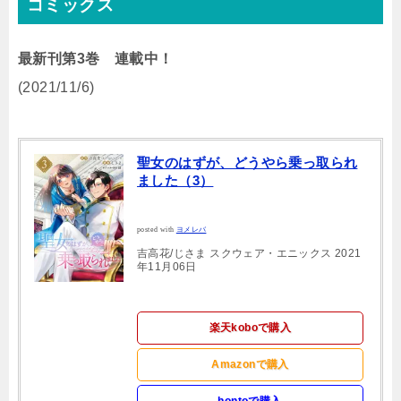
コミックス
最新刊第3巻 連載中！
(2021/11/6)
聖女のはずが、どうやら乗っ取られ
ました（3）
posted with
ヨメレバ
吉高花/じさま スクウェア・エニックス 2021
年11月06日
楽天koboで購入
Amazonで購入
hontoで購入