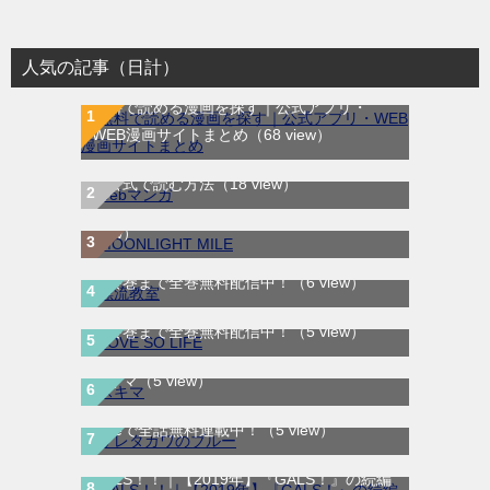
人気の記事（日計）
無料で読める漫画を探す｜公式アプリ・
WEB漫画サイトまとめ
（68 view）
WEB漫画サイト一覧｜ブラウザで無料漫画
MOONLIGHT MILE｜最新刊第23巻！マンガ
を公式で読む方法
（18 view）
ワンで最新刊まで全巻無料配信中！
（7
view）
漂流教室｜全6巻完結！サンデーうぇぶりで
最終巻まで全巻無料配信中！
（6 view）
LOVE SO LIFE｜全17巻完結！マンガParkで
最終巻まで全巻無料配信中！
（5 view）
サレタガワのブルー｜最新刊第5巻！妻の不
スキマ
（5 view）
倫から始まる物語の結末やいかに！マンガ
Meeで全話無料連載中！
（5 view）
GALS！！｜【2019年】『GALS！』の続編