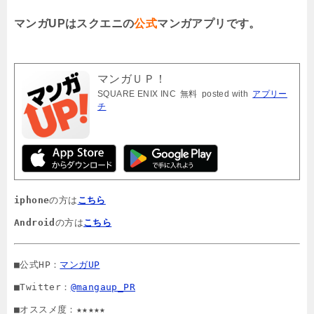
マンガUPはスクエニの
公式
マンガアプリです。
マンガＵＰ！
SQUARE ENIX INC
無料
posted with
アプリー
チ
iphone
の方は
こちら
Android
の方は
こちら
■公式HP：
マンガUP
■Twitter：
@mangaup_PR
■オススメ度：★★★★★