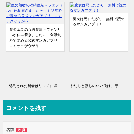
魔女は死にたがり｜無料で読め
るマンガアプリ！
魔欠落者の収納魔法～フェンリ
ルが住み着きました～｜全話無
料で読める公式マンガアプリ＿
コミックがうがう
投
処刑された賢者はリッチに転生して侵略戦争を始めるはどこで読める？マンガUP!で読む方法と作品情報まとめ
やたらと察しのいい俺は、毒舌クーデレ美少女の小さなデレも見逃さずにぐいぐいいく｜最新刊第1巻！マンガUP!で最新話まで全話無料連載中！
稿
ナ
コメントを残す
ビ
ゲ
名前
必須
ー