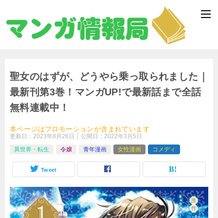
聖女のはずが、どうやら乗っ取られました｜
最新刊第3巻！マンガUP!で最新話まで全話
無料連載中！
本ページはプロモーションが含まれています
更新日：
2023年8月26日
公開日：
2022年3月5日
異世界・転生
令嬢
青年漫画
女性漫画
コメディ
Tweet