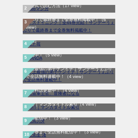
を公式で読む方法
（17 view）
ラストイニング｜全44巻完結！サンデーう
ぇぶりで最終巻まで全巻無料掲載中！
（6
龍と苺｜最新刊第4巻！全巻無料で読める公
view）
式マンガアプリ＿サンデーうぇぶり
（6
view）
SANDA｜最新刊第3巻！マンガBANGで無料
配信中！
（5 view）
史上最強の弟子ケンイチ｜サンデーうぇぶり
航宙軍士官、冒険者になる｜最新刊第6巻！
で全話無料連載中！
（4 view）
第5巻まで無料で読めるマンガアプリ！※順
次無料話更新中！
（4 view）
範馬刃牙｜全37巻完結！全話無料で読める
あ行｜マンガタイトル索引
（4 view）
マンガプリ！マンガBANGで最終巻まで全話
無料配信中！
（3 view）
妹先生 渚｜全5巻完結！サンデーうぇぶりで
最終巻まで全話無料配信中！
（3 view）