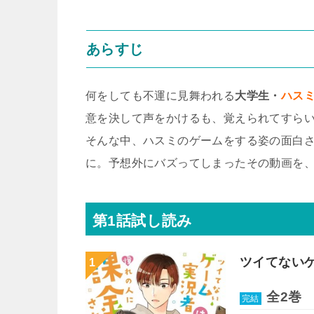
あらすじ
何をしても不運に見舞われる
大学生・
ハス
意を決して声をかけるも、覚えられてすら
そんな中、ハスミのゲームをする姿の面白
に。予想外にバズってしまったその動画を
第1話試し読み
ツイてない
全2巻
完結