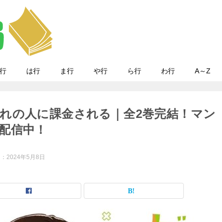
行
は行
ま行
や行
ら行
わ行
A～Z
れの人に課金される｜全2巻完結！マン
配信中！
日：
2024年5月8日