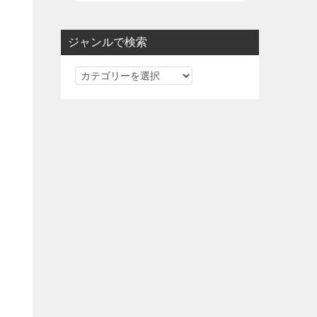
ジャンルで検索
ジ
ャ
ン
ル
で
検
索