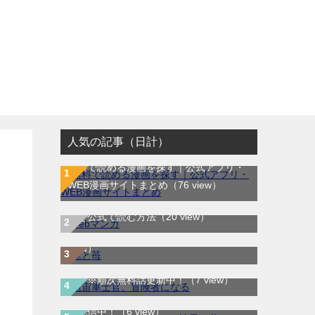
人気の記事（日計）
無料で読める漫画を探す｜公式アプリ・
WEB漫画サイトまとめ
（76 view）
WEB漫画サイト一覧｜ブラウザで無料漫
龍と苺｜最新刊第4巻！全巻無料で読める
画を公式で読む方法
（20 view）
公式マンガアプリ＿サンデーうぇぶり
（8
航宙軍士官、冒険者になる｜最新刊第6
view）
巻！第5巻まで無料で読めるマンガアプ
DARKER THAN BLACK-漆黒の花-｜全4
リ！※順次無料話更新中！
（7 view）
巻完結！マンガUP!で最終巻まで全巻無
料配信中！
（6 view）