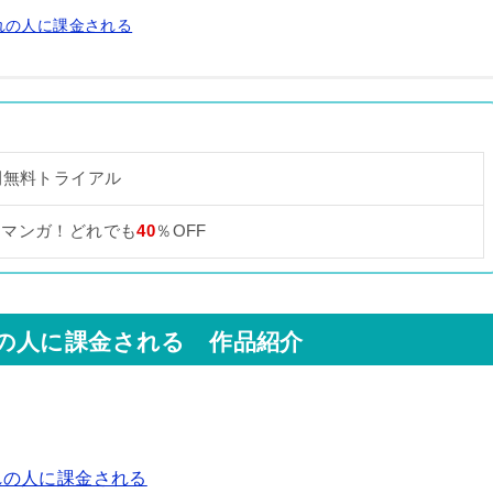
れの人に課金される
間無料トライアル
なマンガ！どれでも
40
％OFF
の人に課金される 作品紹介
れの人に課金される