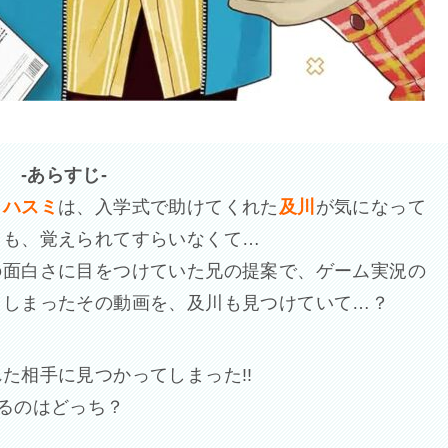
-あらすじ-
・
ハスミ
は、入学式で助けてくれた
及川
が気になって
るも、覚えられてすらいなくて…
の面白さに目をつけていた兄の提案で、ゲーム実況の
てしまったその動画を、及川も見つけていて…？
た相手に見つかってしまった!!
るのはどっち？