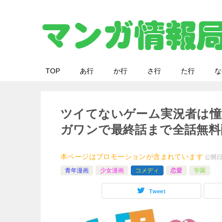
TOP
あ行
か行
さ行
た行
な
ツイてないゲーム実況者は憧
ガワンで最終話まで全話無料
本ページはプロモーションが含まれています
公開
青年漫画
少女漫画
コメディ
恋愛
学園
Tweet