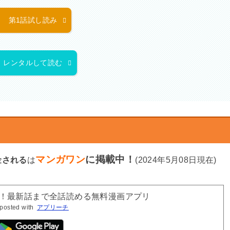
第1話試し読み
レンタルして読む
マンガワン
に掲載中！
金される
は
(2024年5月08日現在)
新！最新話まで全話読める無料漫画アプリ
posted with
アプリーチ