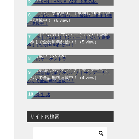
ドラゴン、家を買う。｜最新刊4巻まで無
料連載中！
（6 view）
マギ｜全37巻！サンデーうぇぶりで最終
巻まで全巻無料配信中！
（5 view）
青のオーケストラ｜マンガワンで全話無
料連載中
（5 view）
史上最強の弟子ケンイチ｜サンデーうぇ
妹先生 渚｜全5巻完結！サンデーうぇぶ
ぶりで全話無料連載中！
（4 view）
りで最終巻まで全話無料配信中！
（4
view）
サイト内検索