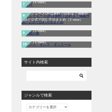
ま行
（4 view）
ヤングエースUPは無料で読める？掲載作
鬼獄の夜｜全14巻完結！最終話まで全話
品と公式で読む方法まとめ
（3 view）
無料で読める公式マンガアプリ＿マンガ
ダンス・ダンス・ダンスール｜最新刊第
Mee
（3 view）
25巻！全話無料で読める公式マンガアプ
リ！
（3 view）
サイト内検索
ジャンルで検索
ジ