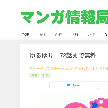
TOP
あ行
か行
さ行
た行
な
ゆるゆり｜72話まで無料
本ページはプロモーションが含まれています
更新
学園
日常
Tweet