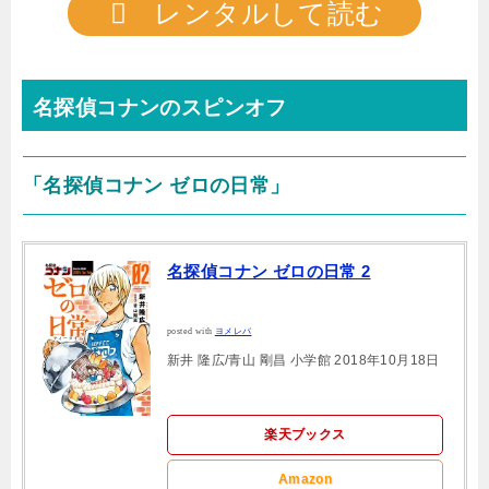
レンタルして読む
名探偵コナンのスピンオフ
「名探偵コナン ゼロの日常」
名探偵コナン ゼロの日常 2
posted with
ヨメレバ
新井 隆広/青山 剛昌 小学館 2018年10月18日
楽天ブックス
Amazon