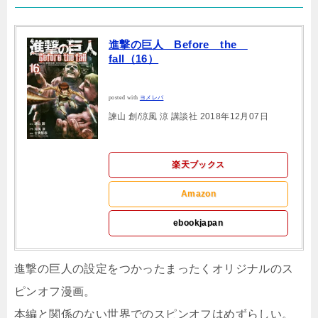
進撃の巨人 Before the
fall（16）
posted with
ヨメレバ
諫山 創/涼風 涼 講談社 2018年12月07日
楽天ブックス
Amazon
ebookjapan
進撃の巨人の設定をつかったまったくオリジナルのス
ピンオフ漫画。
本編と関係のない世界でのスピンオフはめずらしい。