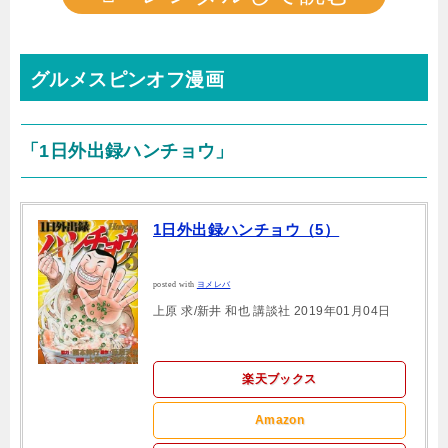
グルメスピンオフ漫画
「1日外出録ハンチョウ」
1日外出録ハンチョウ（5）
posted with
ヨメレバ
上原 求/新井 和也 講談社 2019年01月04日
楽天ブックス
Amazon