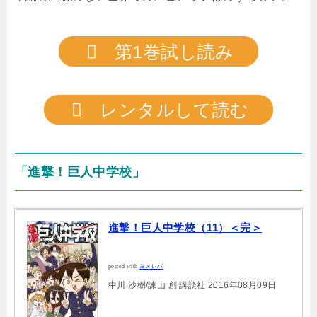
第1巻試し読み
レンタルして読む
「進撃！巨人中学校」
進撃！巨人中学校（11）＜完＞
posted with
ヨメレバ
中川 沙樹/諫山 創 講談社 2016年08月09日