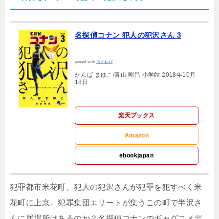
名探偵コナン 犯人の犯沢さん 3
posted with
ヨメレバ
かんば まゆこ/青山 剛昌 小学館 2018年10月
18日
楽天ブックス
Amazon
ebookjapan
犯罪都市米花町。犯人の犯沢さんが犯罪を犯すべく米
花町に上京。犯罪集団エリートが集うこの町で半沢さ
んに居場所はあるのか？名探偵コナンのギャグコメデ