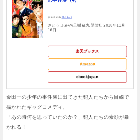
posted with
ヨメレバ
さとう ふみや/天樹 征丸 講談社 2018年11月
16日
楽天ブックス
Amazon
ebookjapan
金田一の少年の事件簿に出てきた犯人たちから目線で
描かれたギャグコメディ。
「あの時何を思っていたのか？」犯人たちの素顔が暴
かれる！