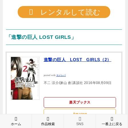
レンタルして読む
「進撃の巨人 LOST GIRLS」
進撃の巨人 LOST GIRLS（2）
posted with
ヨメレバ
不二 涼介/諫山 創 講談社 2016年08月09日
楽天ブックス
Amazon
ホーム
作品検索
SNS
一番上に戻る
ebookjapan