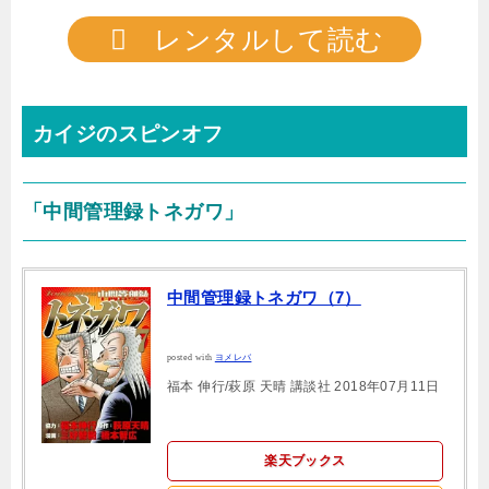
レンタルして読む
カイジのスピンオフ
「中間管理録トネガワ」
中間管理録トネガワ（7）
posted with
ヨメレバ
福本 伸行/萩原 天晴 講談社 2018年07月11日
楽天ブックス