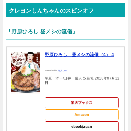
クレヨンしんちゃんのスピンオフ
「野原ひろし 昼メシの流儀」
野原ひろし 昼メシの流儀（4） 4
posted with
ヨメレバ
塚原 洋一/臼井 儀人 双葉社 2018年07月12
日
楽天ブックス
Amazon
ebookjapan