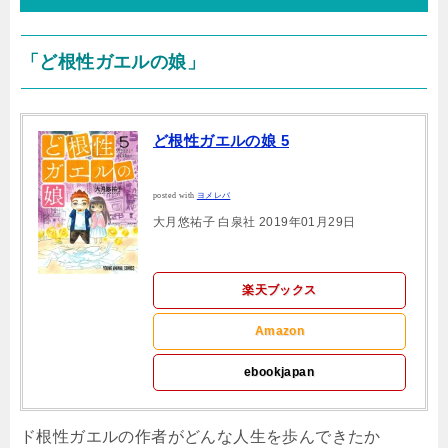
「ど根性ガエルの娘」
ど根性ガエルの娘 5
posted with
ヨメレバ
大月悠祐子 白泉社 2019年01月29日
楽天ブックス
Amazon
ebookjapan
ド根性ガエルの作者がどんな人生を歩んできたか