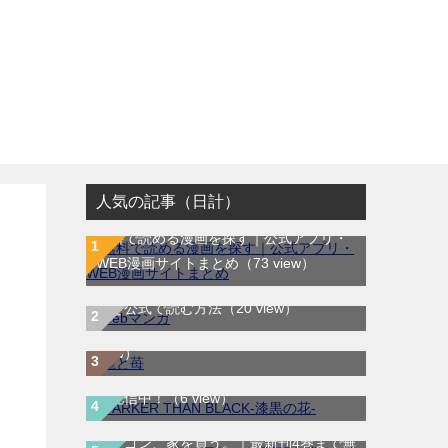
人気の記事（日計）
無料で読める漫画を探す｜公式アプリ・
WEB漫画サイトまとめ
（73 view）
WEB漫画サイト一覧｜ブラウザで無料漫
龍と苺｜最新刊第4巻！全巻無料で読める
画を公式で読む方法
（20 view）
公式マンガアプリ＿サンデーうぇぶり
（8
DARKER THAN BLACK-漆黒の花-｜全4
view）
巻完結！マンガUP!で最終巻まで全巻無
料配信中！
（6 view）
ドラゴン、家を買う。｜最新刊4巻まで無