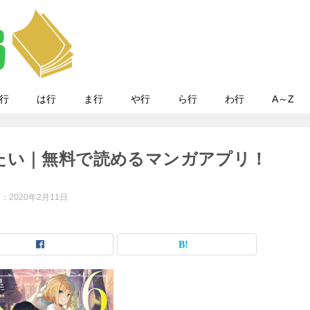
行
は行
ま行
や行
ら行
わ行
A～Z
たい｜無料で読めるマンガアプリ！
日：
2020年2月11日