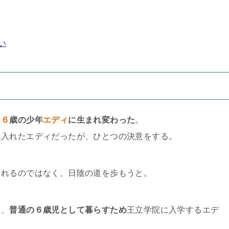
い
て
６
歳の少年
エディ
に生まれ変わった
。
に入れたエディだったが、ひとつの決意をする。
されるのではなく、日陰の道を歩もうと。
り、
普通の６歳児として暮らすため
王立学院に入学するエデ