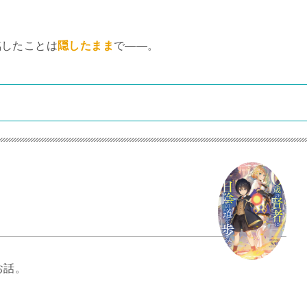
臨したことは
隠したまま
で――。
お話。