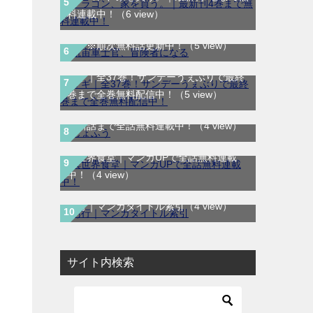
航宙軍士官、冒険者になる｜最新刊第6
料連載中！
（6 view）
巻！第5巻まで無料で読めるマンガアプ
リ！※順次無料話更新中！
（5 view）
マギ｜全37巻！サンデーうぇぶりで最終
巻まで全巻無料配信中！
（5 view）
じょふう｜最新刊第1巻！マンガParkで
最新話まで全話無料連載中！
（4 view）
異世界食堂｜マンガUPで全話無料連載
中！
（4 view）
あ行｜マンガタイトル索引
（4 view）
サイト内検索