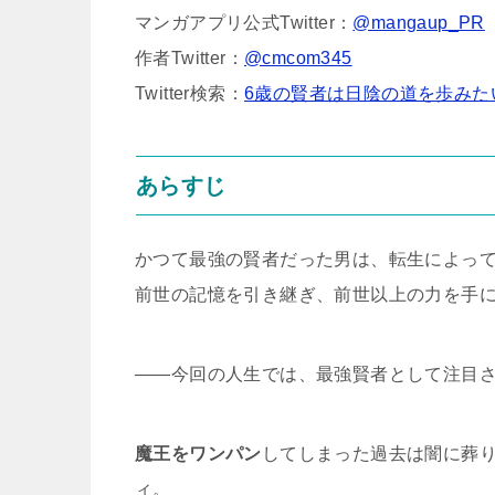
マンガアプリ公式Twitter：
@mangaup_PR
作者Twitter：
@cmcom345
Twitter検索：
6歳の賢者は日陰の道を歩みた
あらすじ
かつて最強の賢者だった男は、転生によっ
前世の記憶を引き継ぎ、前世以上の力を手
――今回の人生では、最強賢者として注目
魔王をワンパン
してしまった過去は闇に葬
ィ。