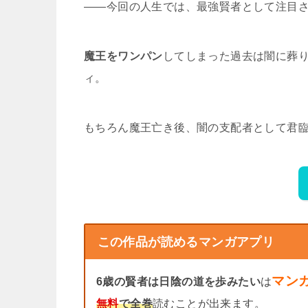
――今回の人生では、最強賢者として注目
魔王をワンパン
してしまった過去は闇に葬
ィ。
もちろん魔王亡き後、闇の支配者として君
この作品が読めるマンガアプリ
マンガ
6歳の賢者は日陰の道を歩みたい
は
無料
で全巻
読むことが出来ます。