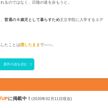
されるのではなく、日陰の道を歩もうと。
り、
普通の６歳児として暮らすため
王立学院に入学するエデ
臨したことは
隠したまま
で――。
原作小説を読む
UP
に掲載中！
(2020年02月11日現在)