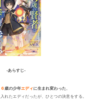
-あらすじ-
て
６
歳の少年
エディ
に生まれ変わった
。
に入れたエディだったが、ひとつの決意をする。