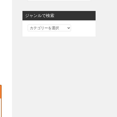
ジャンルで検索
ジ
ャ
ン
ル
で
検
索