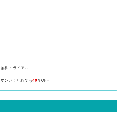
間無料トライアル
なマンガ！どれでも
40
％OFF