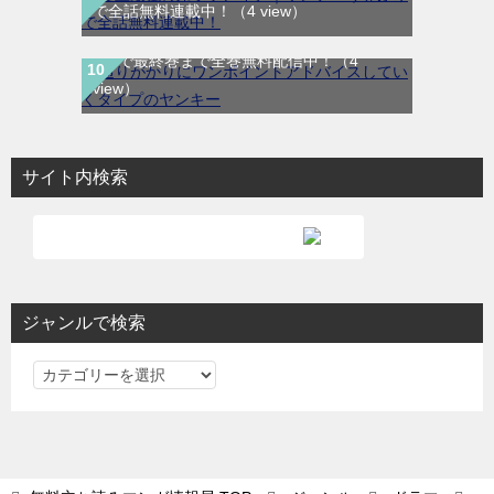
通りがかりにワンポイントアドバイスしてい
で全話無料連載中！
（4 view）
くタイプのヤンキー｜全8巻完結！マンガ
UP!で最終巻まで全巻無料配信中！
（4
view）
サイト内検索
ジャンルで検索
ジ
ャ
ン
ル
で