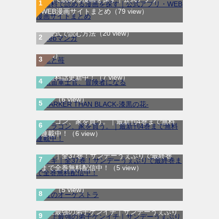
WEB漫画サイトまとめ
（79 view）
WEB漫画サイト一覧｜ブラウザで無料漫画
龍と苺｜最新刊第4巻！全巻無料で読める公
を公式で読む方法
（20 view）
式マンガアプリ＿サンデーうぇぶり
（10
航宙軍士官、冒険者になる｜最新刊第6巻！
view）
第5巻まで無料で読めるマンガアプリ！※順
DARKER THAN BLACK-漆黒の花-｜全4巻完
次無料話更新中！
（7 view）
結！マンガUP!で最終巻まで全巻無料配信
中！
（6 view）
ドラゴン、家を買う。｜最新刊4巻まで無料
連載中！
（6 view）
マギ｜全37巻！サンデーうぇぶりで最終巻
まで全巻無料配信中！
（5 view）
青のオーケストラ｜マンガワンで全話無料連
載中
（5 view）
史上最強の弟子ケンイチ｜サンデーうぇぶり