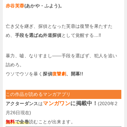
赤谷芙蓉
(あかや・ふよう)。
亡き父を継ぎ、探偵となった芙蓉は復讐を果たすた
め、
手段を選ばぬ外道探偵
として覚醒する…!!
暴力、嘘、なりすまし——手段を選ばず、犯人を追い
詰めろ。
ウソでウソを暴く
探偵
復讐劇
、開幕!!
この作品が読めるマンガアプリ
マンガワン
に掲載中！
アクターダンス
は
(2020年2
月26日現在)
無料
で全巻
読むことが出来ます。