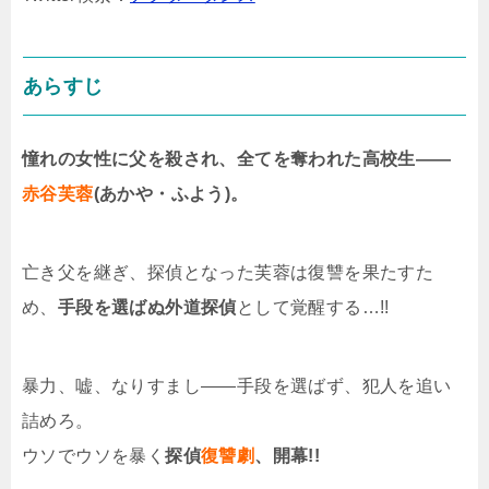
あらすじ
憧れの女性に父を殺され、全てを奪われた高校生——
赤谷芙蓉
(あかや・ふよう)。
亡き父を継ぎ、探偵となった芙蓉は復讐を果たすた
め、
手段を選ばぬ外道探偵
として覚醒する…!!
暴力、嘘、なりすまし——手段を選ばず、犯人を追い
詰めろ。
ウソでウソを暴く
探偵
復讐劇
、開幕!!