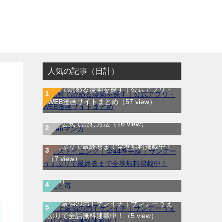
人気の記事（日計）
無料で読める漫画を探す｜公式アプリ・
WEB漫画サイトまとめ
（57 view）
WEB漫画サイト一覧｜ブラウザで無料漫
画を公式で読む方法
（16 view）
ラストイニング｜全44巻完結！サンデー
うぇぶりで最終巻まで全巻無料掲載中！
龍と苺｜最新刊第4巻！全巻無料で読める
（7 view）
公式マンガアプリ＿サンデーうぇぶり
（6
view）
史上最強の弟子ケンイチ｜サンデーうぇ
ぶりで全話無料連載中！
（5 view）