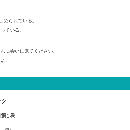
苦しめられている。
迷っている。
さんに会いに来てください。
んよ。
ック
第1巻
円
（税込）