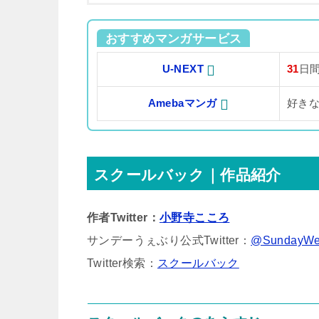
おすすめマンガサービス
U-NEXT
31
日
Amebaマンガ
好き
スクールバック｜作品紹介
作者Twitter：
小野寺こころ
サンデーうぇぶり公式Twitter：
@SundayWe
Twitter検索：
スクールバック