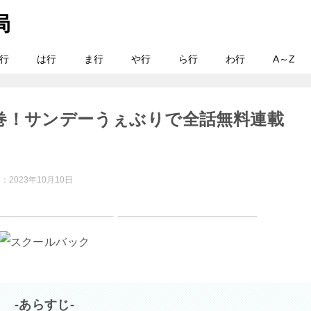
行
は行
ま行
や行
ら行
わ行
A～Z
巻！サンデーうぇぶりで全話無料連載
日：
2023年10月10日
-あらすじ-