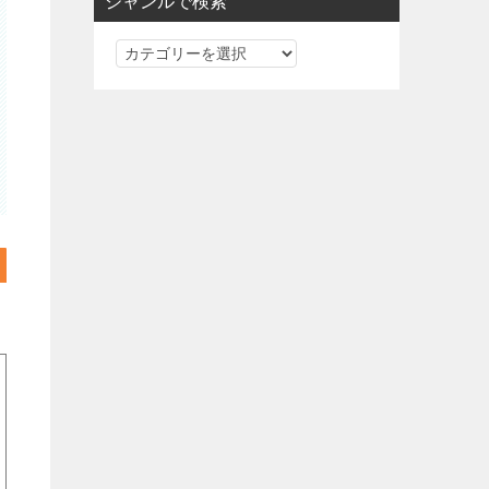
ジャンルで検索
ジ
ャ
ン
ル
で
検
索