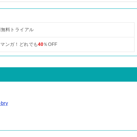
間無料トライアル
なマンガ！どれでも
40
％OFF
bry