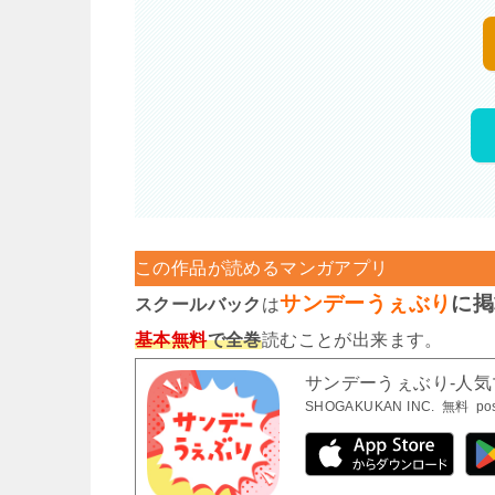
この作品が読めるマンガアプリ
サンデーうぇぶり
に掲
スクールバック
は
基本無料
で全巻
読むことが出来ます。
サンデーうぇぶり-人
SHOGAKUKAN INC.
無料
po