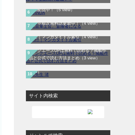
SANDA｜最新刊第3巻！マンガBANGで
航宙軍士官、冒険者になる｜最新刊第6
無料配信中！
（5 view）
巻！第5巻まで無料で読めるマンガアプ
リ！※順次無料話更新中！
（4 view）
あ行｜マンガタイトル索引
（4 view）
ヤングエースUPは無料で読める？掲載作
妹先生 渚｜全5巻完結！サンデーうぇぶ
品と公式で読む方法まとめ
（3 view）
りで最終巻まで全話無料配信中！
（3
view）
サイト内検索