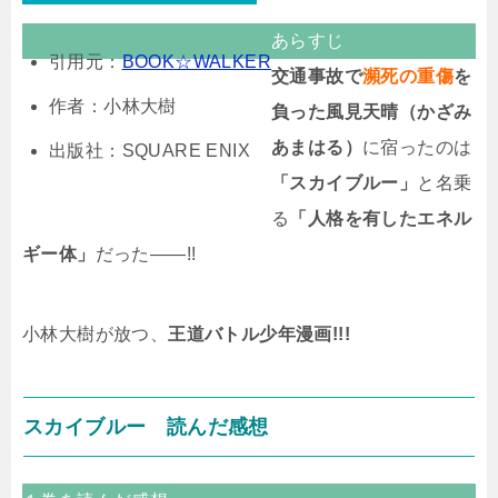
あらすじ
引用元：
BOOK☆WALKER
交通事故で
瀕死の重傷
を
作者：小林大樹
負った風見天晴（かざみ
あまはる）
に宿ったのは
出版社：SQUARE ENIX
「スカイブルー」
と名乗
る
「人格を有したエネル
ギー体」
だった――!!
小林大樹が放つ、
王道バトル少年漫画!!!
スカイブルー 読んだ感想