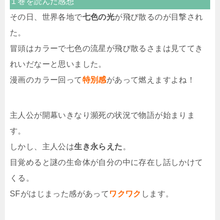
１巻を読んだ感想
その日、世界各地で
七色の光
が飛び散るのが目撃され
た。
冒頭はカラーで七色の流星が飛び散るさまは見ててき
れいだなーと思いました。
漫画のカラー回って
特別感
があって燃えますよね！
主人公が開幕いきなり瀕死の状況で物語が始まりま
す。
しかし、主人公は
生き永らえた
。
目覚めると謎の生命体が自分の中に存在し話しかけて
くる。
SFがはじまった感があって
ワクワク
します。