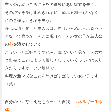
主人公は幼いころに突然の事故にあい家族を失う。
その現実を受け止めきれずに、頼れる相手もいなく、
己の意識は行き場を失う。
暴れん坊と化した主人公は、周りから恐れられる不良
となって育つが、そこに現れる一人の女の子が
主人公
の
心
を溶かしていく
。
こういった話好きですね～。荒れていた男が一人の女
と出会うことによって優しくなっていくってのはあり
きたりですが、いい展開です。
料理が
激マズ
なことを除けばすばらしい女の子です
（笑）
自分の中に芽生えたもう一つの自我、
エネルギー生命
体
。