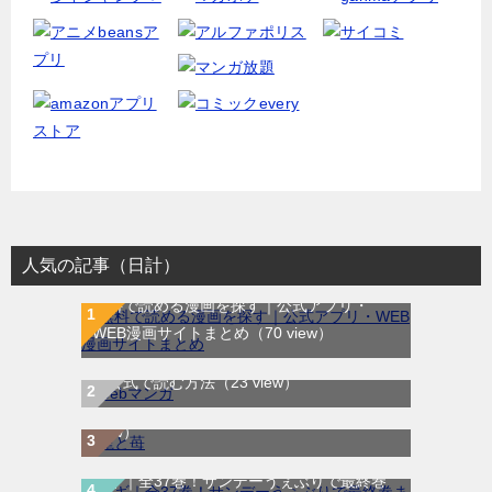
人気の記事（日計）
無料で読める漫画を探す｜公式アプリ・
WEB漫画サイトまとめ
（70 view）
WEB漫画サイト一覧｜ブラウザで無料漫画
龍と苺｜最新刊第4巻！全巻無料で読める公
を公式で読む方法
（23 view）
式マンガアプリ＿サンデーうぇぶり
（8
view）
マギ｜全37巻！サンデーうぇぶりで最終巻