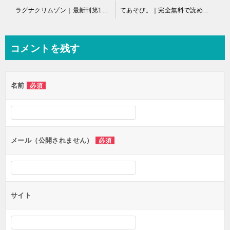
投
ラグナクリムゾン｜最新刊第12巻！マンガUPで全話無料連載中！
てあそび。｜完全無料で読めるマンガアプリ！
稿
ナ
コメントを残す
ビ
ゲ
名前
必須
ー
シ
ョ
ン
メール（公開されません）
必須
サイト