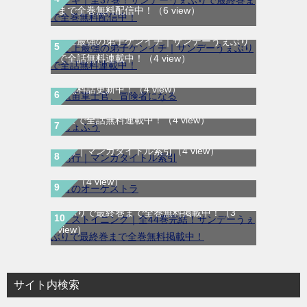
まで全巻無料配信中！
（6 view）
史上最強の弟子ケンイチ｜サンデーうぇぶり
航宙軍士官、冒険者になる｜最新刊第6巻！
で全話無料連載中！
（4 view）
第5巻まで無料で読めるマンガアプリ！※順
次無料話更新中！
（4 view）
じょふう｜最新刊第1巻！マンガParkで最新
話まで全話無料連載中！
（4 view）
あ行｜マンガタイトル索引
（4 view）
青のオーケストラ｜マンガワンで全話無料連
載中
（4 view）
ラストイニング｜全44巻完結！サンデーう
ぇぶりで最終巻まで全巻無料掲載中！
（3
view）
サイト内検索