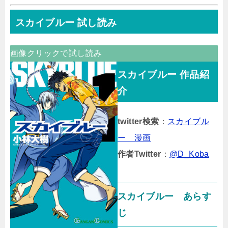
スカイブルー 試し読み
画像クリックで試し読み
スカイブルー 作品紹
介
twitter検索
：
スカイブル
ー 漫画
作者Twitter
：
@D_Koba
スカイブルー あらす
じ