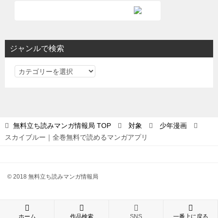
ジャンルで検索
ジ
ャ
ン
ル
で
無料立ち読みマンガ情報局
TOP
対象
少年漫画
検
スカイブルー｜全巻無料で読めるマンガアプリ
索
© 2018 無料立ち読みマンガ情報局
ホーム
作品検索
SNS
一番上に戻る