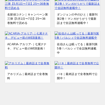
名探偵コナン｜キャンペーン第
ダンジョンの中のひと｜最新刊
三弾【5月1日〜7日】25〜36
第2巻！マンガがうがうで最新
巻無料で読める
話まで全話無料連載中！
ACARIA-アカリア-｜七尾ナナ
佐伯さんは眠ってる｜最新刊第
キ、デビュー前のWEB漫画！
5巻！パルシィで全話無料連載
中
アホリズム｜最終話まで全巻無
バキ｜最終話まで全巻無料で公
料
開中！