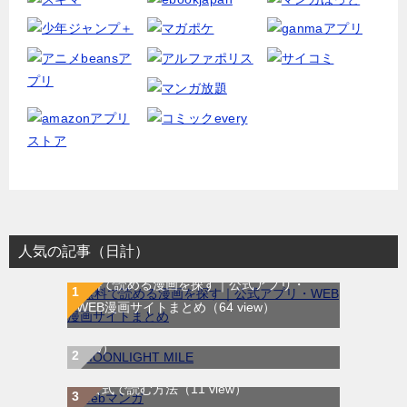
人気の記事（日計）
無料で読める漫画を探す｜公式アプリ・
MOONLIGHT MILE｜最新刊第23巻！マンガ
WEB漫画サイトまとめ
（64 view）
ワンで最新刊まで全巻無料配信中！
（14
view）
WEB漫画サイト一覧｜ブラウザで無料漫画
を公式で読む方法
（11 view）