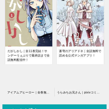
蒼穹のアリアドネ｜全話無料で
だがしかし｜全11巻完結！サ
読める公式マンガアプリ！
ンデーうぇぶりで最終話まで全
話無料配信中！
投
アイアムアヒーロー｜全巻無料で読める公式マンガアプリ！マンガワン！
うらみちお兄さん｜pixivコミックで無料
稿
ナ