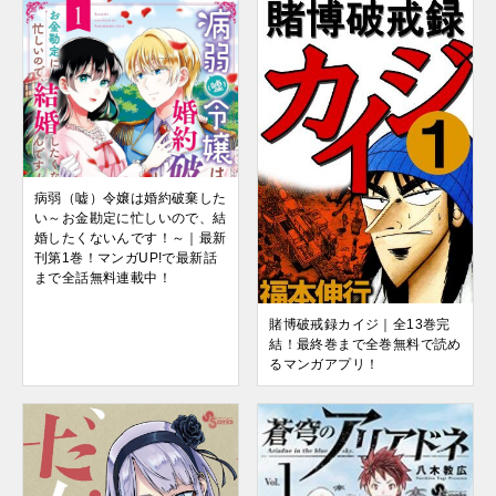
病弱（嘘）令嬢は婚約破棄した
い～お金勘定に忙しいので、結
婚したくないんです！～｜最新
刊第1巻！マンガUP!で最新話
まで全話無料連載中！
賭博破戒録カイジ｜全13巻完
結！最終巻まで全巻無料で読め
るマンガアプリ！