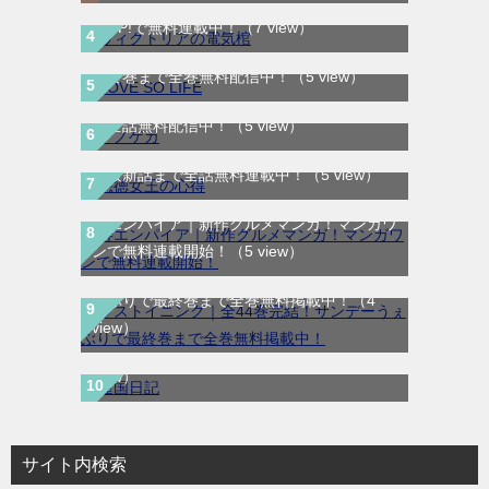
ヴィクトリアの電気棺｜最新刊第2巻！マン
ガUP!で無料連載中！
（7 view）
LOVE SO LIFE｜全17巻完結！マンガParkで
最終巻まで全巻無料配信中！
（5 view）
テノゲカ｜最新刊第2巻！サンデーうぇぶり
で全話無料配信中！
（5 view）
悪徳女王の心得｜最新刊第3巻！マンガUP!
で最新話まで全話無料連載中！
（5 view）
寿エンパイア｜新作グルメマンガ！マンガワ
ンで無料連載開始！
（5 view）
ラストイニング｜全44巻完結！サンデーう
ぇぶりで最終巻まで全巻無料掲載中！
（4
違国日記｜9月7日までの期間限定！最終巻
view）
まで全話無料で読める公式マンガアプリ
（4
view）
サイト内検索