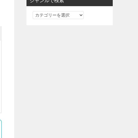
ジャンルで検索
ジ
ャ
ン
ル
で
検
索