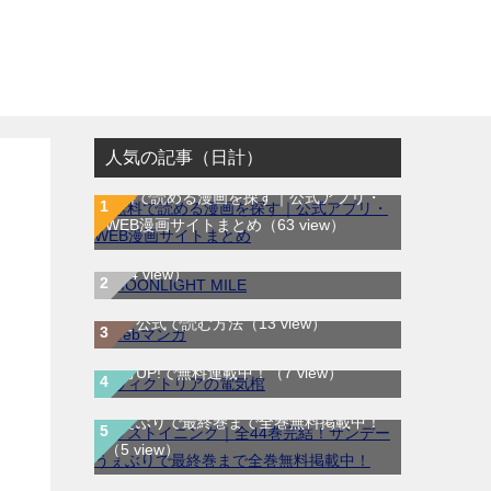
人気の記事（日計）
ワ
無料で読める漫画を探す｜公式アプリ・
MOONLIGHT MILE｜最新刊第23巻！マ
WEB漫画サイトまとめ
（63 view）
ンガワンで最新刊まで全巻無料配信中！
（14 view）
WEB漫画サイト一覧｜ブラウザで無料漫
画を公式で読む方法
（13 view）
ヴィクトリアの電気棺｜最新刊第2巻！マ
ンガUP!で無料連載中！
（7 view）
ラストイニング｜全44巻完結！サンデー
うぇぶりで最終巻まで全巻無料掲載中！
（5 view）
テノゲカ｜最新刊第2巻！サンデーうぇぶ