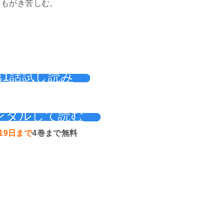
、もがき苦しむ。
。
第1話試し読み
ンタルして読む
19日まで
4巻まで無料