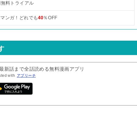
間無料トライアル
なマンガ！どれでも
40
％OFF
す
！最新話まで全話読める無料漫画アプリ
sted with
アプリーチ