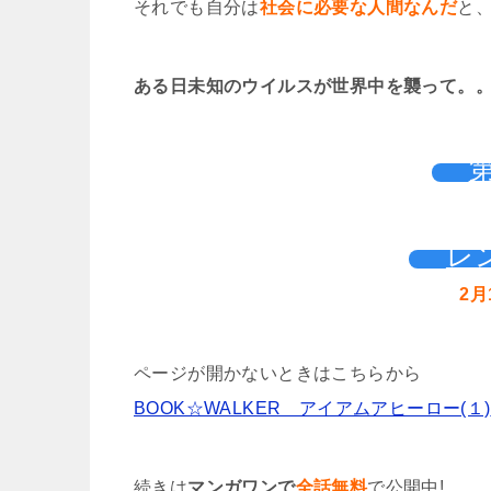
それでも自分は
社会に必要な人間なんだ
と
ある日未知のウイルスが世界中を襲って。
レ
2月
ページが開かないときはこちらから
BOOK☆WALKER アイアムアヒーロー(１)
続きは
マンガワンで
全話無料
で公開中!