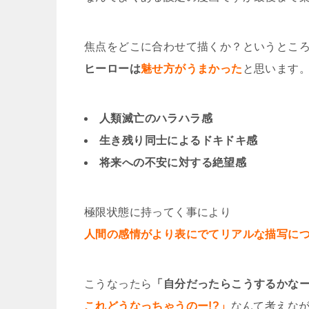
焦点をどこに合わせて描くか？というとこ
ヒーローは
魅せ方がうまかった
と思います
人類滅亡のハラハラ感
生き残り同士によるドキドキ感
将来への不安に対する絶望感
極限状態に持ってく事により
人間の感情がより表にでてリアルな描写に
こうなったら
「自分だったらこうするかな
これどうなっちゃうのー!?」
なんて考えな