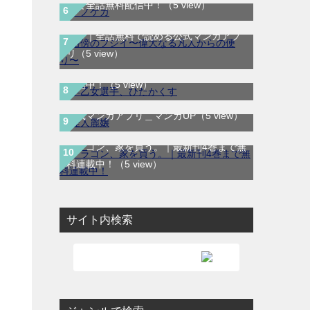
りで全話無料配信中！
（5 view）
路傍のフジイ〜偉大なる凡人からの便
り〜｜全話無料で読める公式マンガアプ
早乙女選手、ひたかくす｜全10巻完結！
リ
（5 view）
サンデーうぇぶりで最終巻まで全巻無料
配信中！
（5 view）
怪人麗嬢｜最新話まで全話無料で読める
公式マンガアプリ＿マンガUP
（5 view）
ドラゴン、家を買う。｜最新刊4巻まで無
料連載中！
（5 view）
サイト内検索