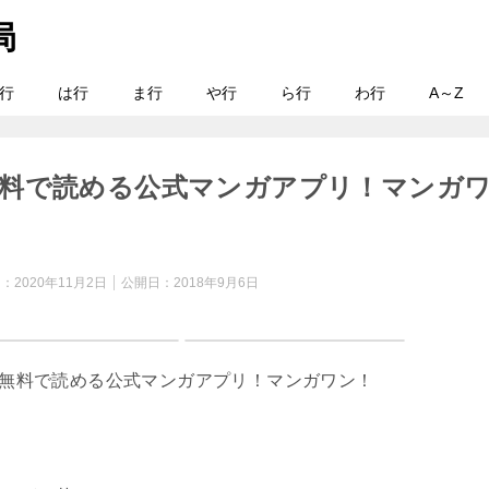
行
は行
ま行
や行
ら行
わ行
A～Z
料で読める公式マンガアプリ！マンガ
日：
2020年11月2日
公開日：
2018年9月6日