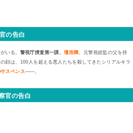
察官の告白
男がいる。
警視庁捜査第一課、
壇浩輝
。元警視総監の父を持
の顔は、100人を超える悪人たちを殺してきたシリアルキラ
の
サスペンス
――。
察官の告白