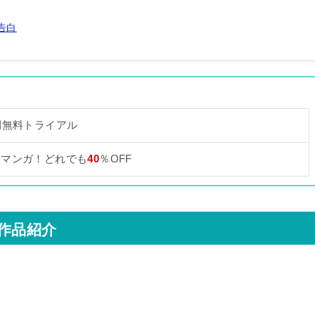
告白
間無料トライアル
なマンガ！どれでも
40
％OFF
作品紹介