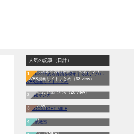
人気の記事（日計）
無料で読める漫画を探す｜公式アプリ・
WEB漫画サイトまとめ
（63 view）
WEB漫画サイト一覧｜ブラウザで無料漫
MOONLIGHT MILE｜最新刊第23巻！マ
画を公式で読む方法
（20 view）
ンガワンで最新刊まで全巻無料配信中！
漂流教室｜全6巻完結！サンデーうぇぶり
（7 view）
で最終巻まで全巻無料配信中！
（6
view）
LOVE SO LIFE｜全17巻完結！マンガ
スキマ
（6 view）