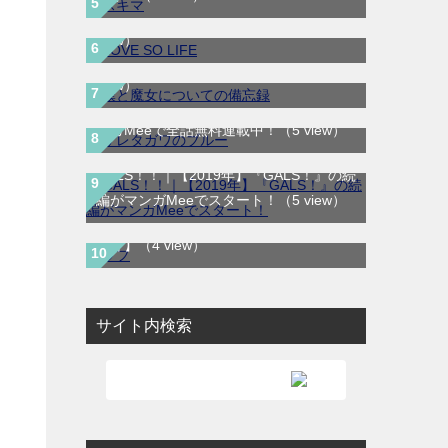
Parkで最終巻まで全巻無料配信中！
（5
僕と魔女についての備忘録｜全5巻完結！
view）
マンガワンで全話無料連載開始！
（5
サレタガワのブルー｜最新刊第5巻！妻の
view）
不倫から始まる物語の結末やいかに！マ
ンガMeeで全話無料連載中！
（5 view）
GALS！！｜【2019年】『GALS！』の続
ラフ（ROUGH） 感想レビュー｜水泳×青
編がマンガMeeでスタート！
（5 view）
春×恋がまっすぐ刺さる名作【読む方法も
紹介】
（4 view）
サイト内検索