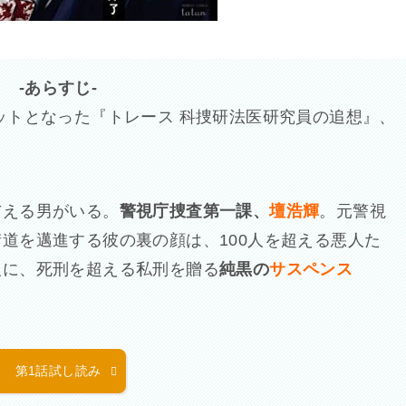
-あらすじ-
ットとなった『トレース 科捜研法医研究員の追想』、
与える男がいる。
警視庁捜査第一課、
壇浩輝
。元警視
道を邁進する彼の裏の顔は、100人を超える悪人た
人に、死刑を超える私刑を贈る
純黒の
サスペンス
第1話試し読み