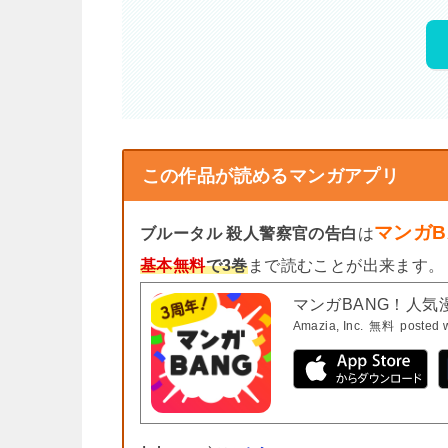
この作品が読めるマンガアプリ
マンガB
ブルータル 殺人警察官の告白
は
基本無料
で3巻
まで読むことが出来ます。
マンガBANG！人
Amazia, Inc.
無料
posted 