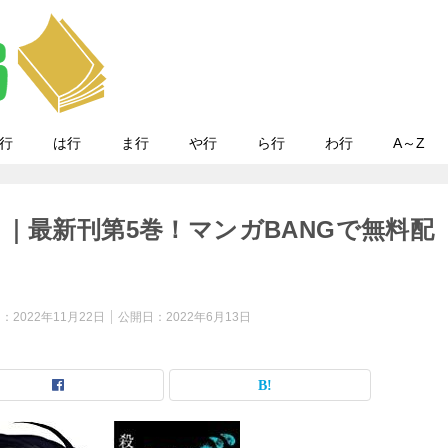
行
は行
ま行
や行
ら行
わ行
A～Z
｜最新刊第5巻！マンガBANGで無料配
日：
2022年11月22日
公開日：
2022年6月13日