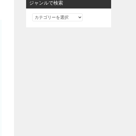
ジャンルで検索
ジ
ャ
ン
ル
で
検
索