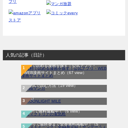
人気の記事（日計）
無料で読める漫画を探す｜公式アプリ・
WEB漫画サイトまとめ
（67 view）
WEB漫画サイト一覧｜ブラウザで無料漫画
MOONLIGHT MILE｜最新刊第23巻！マンガ
を公式で読む方法
（19 view）
ワンで最新刊まで全巻無料配信中！
（15
view）
ヴィクトリアの電気棺｜最新刊第2巻！マン
ガUP!で無料連載中！
（6 view）
ラストイニング｜全44巻完結！サンデーう
ぇぶりで最終巻まで全巻無料掲載中！
（5