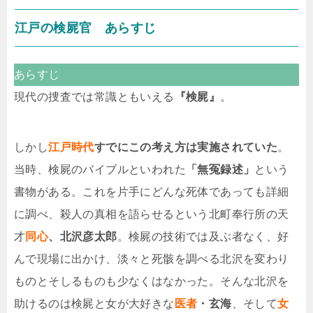
江戸の検屍官 あらすじ
あらすじ
現代の捜査では常識ともいえる
『検屍』
。
しかし
江戸時代
すでにこの考え方は実施されていた
。
当時、検屍のバイブルといわれた
「無冤録述」
という
書物がある。これを片手にどんな死体であっても詳細
に調べ、殺人の真相を語らせるという北町奉行所の天
才
同心
、北沢彦太郎
。検屍の技術では及ぶ者なく、好
んで現場に出かけ、淡々と死骸を調べる北沢を変わり
ものとそしるものも少なくはなかった。そんな北沢を
助けるのは検屍と女が大好きな
医者
・玄海
、そして
女