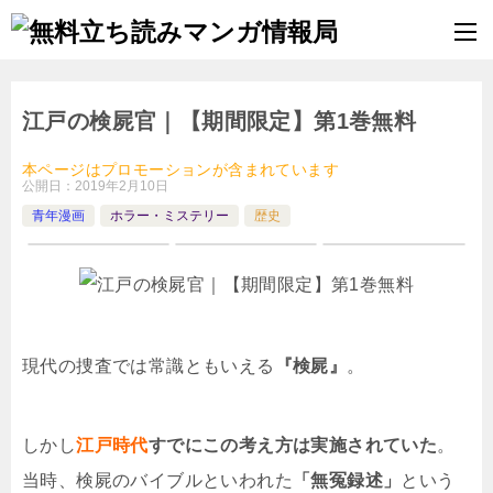
江戸の検屍官｜【期間限定】第1巻無料
本ページはプロモーションが含まれています
公開日：
2019年2月10日
青年漫画
ホラー・ミステリー
歴史
現代の捜査では常識ともいえる
『検屍』
。
しかし
江戸時代
すでにこの考え方は実施されていた
。
当時、検屍のバイブルといわれた
「無冤録述」
という