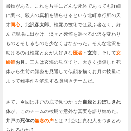
書物がある。これを片手にどんな死体であっても詳細
に調べ、殺人の真相を語らせるという北町奉行所の天
才
同心
、北沢彦太郎
。検屍の技術では及ぶ者なく、好
んで現場に出かけ、淡々と死骸を調べる北沢を変わり
ものとそしるものも少なくはなかった。そんな北沢を
助けるのは検屍と女が大好きな
医者
・玄海
、そして
女
絵師
お月
。三人は玄海の見立てと、大きく損傷した死
体から生前の顔姿を見通して似顔を描くお月の技量に
よって難事件を解決する腕利きチームだ。
さて、今回は井戸の底で見つかった
自殺とおぼしき死
体
が、このチームの検屍で意外な真実を語り始めた。
井戸の
死体の
無念の声
とは？北沢は真犯人をつきとめ
られるのか？