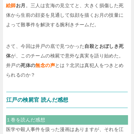
絵師
お月
。三人は玄海の見立てと、大きく損傷した死
体から生前の顔姿を見通して似顔を描くお月の技量に
よって難事件を解決する腕利きチームだ。
さて、今回は井戸の底で見つかった
自殺とおぼしき死
体
が、このチームの検屍で意外な真実を語り始めた。
井戸の
死体の
無念の声
とは？北沢は真犯人をつきとめ
られるのか？
江戸の検屍官 読んだ感想
１巻を読んだ感想
医学や殺人事件を扱った漫画はありますが、それを江