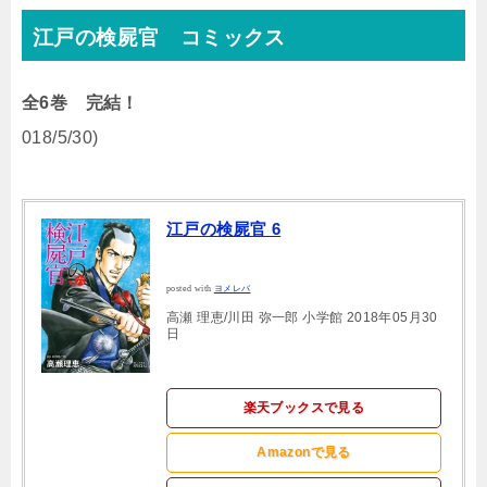
江戸の検屍官 コミックス
全6巻 完結！
018/5/30)
江戸の検屍官 6
posted with
ヨメレバ
高瀬 理恵/川田 弥一郎 小学館 2018年05月30
日
楽天ブックスで見る
Amazonで見る