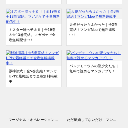
天使だったらよかった｜全3巻
ミスター味っ子＆Ⅱ｜全19巻
完結！マンガMeeで無料連載
＆全13巻完結。マガポケで全
中！
巻無料配信中！
パンデモニウムの聖少女たち｜
獣神演武｜全5巻完結！マンガ
無料で読めるマンガアプリ！
UP!で最終話まで全巻無料掲載
中！
投
マージナル・オペレーション｜第2巻まで無料で読める
ただ離婚してないだけ｜マンガParkで全話無料連載中！全５巻完結！
稿