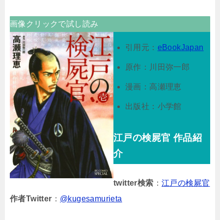
画像クリックで試し読み
引用元：
eBookJapan
原作：川田弥一郎
漫画：高瀬理恵
出版社：小学館
江戸の検屍官 作品紹
介
twitter検索
：
江戸の検屍官
作者Twitter
：
@kugesamurieta