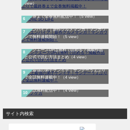
view）
LOVE SO LIFE｜全17巻完結！マンガParkで
最終巻まで全巻無料配信中！
（5 view）
寿エンパイア｜新作グルメマンガ！マンガワ
ンで無料連載開始！
（5 view）
ヤングエースUPは無料で読める？掲載作品
と公式で読む方法まとめ
（4 view）
史上最強の弟子ケンイチ｜サンデーうぇぶり
で全話無料連載中！
（4 view）
テノゲカ｜最新刊第2巻！サンデーうぇぶり
で全話無料配信中！
（4 view）
サイト内検索