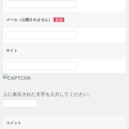
シ
ョ
ン
メール（公開されません）
必須
サイト
上に表示された文字を入力してください。
コメント