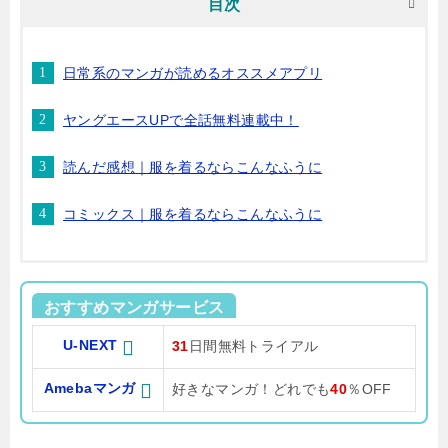
目次
日常系のマンガが読めるオススメアプリ
ヤングエースUPで全話無料連載中！
読んだ感想｜服を着るならこんなふうに
コミックス｜服を着るならこんなふうに
おすすめマンガサービス
U-NEXT
31
日間無料トライアル
Amebaマンガ
好きなマンガ！どれでも
40
％OFF