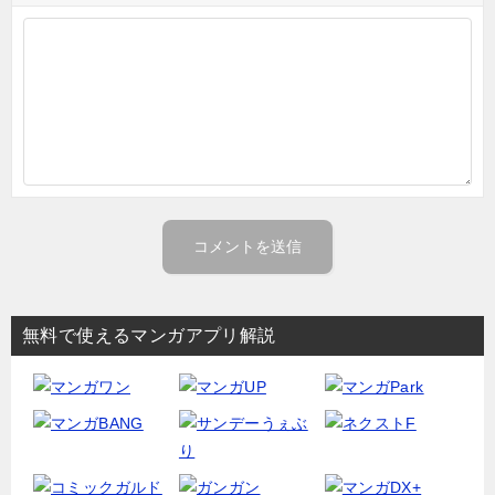
無料で使えるマンガアプリ解説