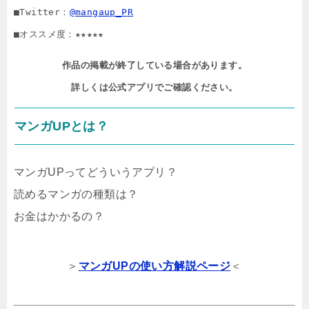
■Twitter：
@mangaup_PR
■オススメ度：★★★★★
作品の掲載が終了している場合があります。

詳しくは公式アプリでご確認ください。
マンガUPとは？
マンガUPってどういうアプリ？
読めるマンガの種類は？
お金はかかるの？
＞
マンガUPの使い方解説ページ
＜