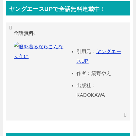
ヤングエースUPで全話無料連載中！
全話無料↓
引用元：
ヤングエー
スUP
作者：縞野やえ
出版社：
KADOKAWA